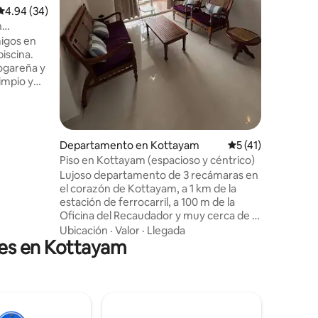
participa
Calificación promedio: 4.94 de 5; 34 evaluaciones
4.94 (34)
al aire l
n
el sonido de las 
migos en
escapada
iscina.
una reuni
ogareña y
nuestra 
impio y
al agua. *Por favor, trae una
 para
identifica
pos
nes o
del número
iones
Departamento en Kottayam
Calificación prome
5 (41)
huéspedes
Piso en Kottayam (espacioso y céntrico)
na
Lujoso departamento de 3 recámaras en
huéspedes
el corazón de Kottayam, a 1 km de la
podemos
estación de ferrocarril, a 100 m de la
otantes
Oficina del Recaudador y muy cerca de la
vidades de
Iglesia de Lourde. Todos los servicios
s muy
Ubicación
·
Valor
·
Llegada
les en Kottayam
básicos, incluida una cocina totalmente
equipada con refrigerador, microondas,
lavadora, filtro de agua RO, estufa de
gas, utensilios y cubiertos. Otros
servicios incluyen 2 balcones con
hermosas vistas, wifi gratuito ilimitado, 1