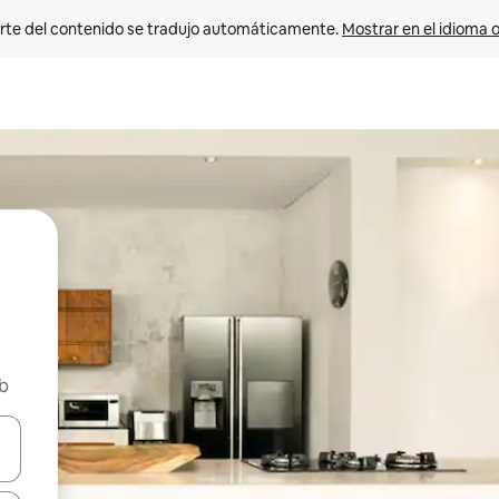
rte del contenido se tradujo automáticamente. 
Mostrar en el idioma o
nb
vegar usando las teclas de las flechas hacia arriba y hacia abajo, o b