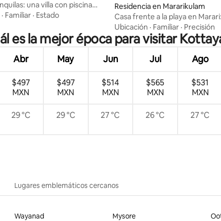
quilas: una villa con piscina
 4.83 de 5; 12 evaluaciones
Residencia en Mararikulam
s aguas tranquilas
·
Familiar
·
Estado
Casa frente a la playa en Marari
Helen Villa
Ubicación
·
Familiar
·
Precisión
ál es la mejor época para visitar Kotta
Abr
May
Jun
Jul
Ago
$497
$497
$514
$565
$531
MXN
MXN
MXN
MXN
MXN
29 °C
29 °C
27 °C
26 °C
27 °C
Lugares emblemáticos cercanos
Wayanad
Mysore
Oo