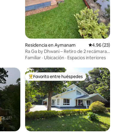
Residencia en Aymanam
Calificación promedio:
4.96 (23)
Ra Ga by Dhwani – Retiro de 2 recámaras
junto al río
Familiar
·
Ubicación
·
Espacios interiores
Favorito entre huéspedes
re huéspedes
De los mejores en Favorito entre huéspedes
iones