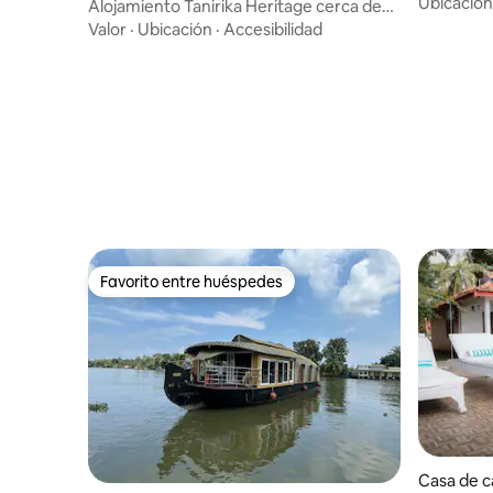
colina en 
Ubicación
Alojamiento Tanirika Heritage cerca de
Kumarakom.
Valor
·
Ubicación
·
Accesibilidad
Favorito entre huéspedes
Favorito entre huéspedes
Casa de 