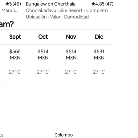
Calificación promedio: 5 de 5; 46 evaluaciones
5 (46)
Bungalow en Cherthala
Calificación promedio:
4.85 (47)
: Marari
Choolakadavu Lake Resort - Completo
Ubicación
·
Valor
·
Comodidad
yam?
Sept
Oct
Nov
Dic
$565
$514
$514
$531
MXN
MXN
MXN
MXN
27 °C
27 °C
27 °C
27 °C
ty
Colombo