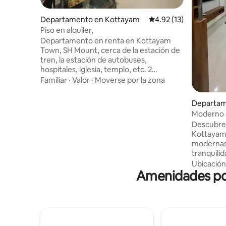
Departamento en Kottayam
Calificación promedio:
4.92 (13)
Piso en alquiler,
Departamento en renta en Kottayam
Town, SH Mount, cerca de la estación de
tren, la estación de autobuses,
hospitales, iglesia, templo, etc. 2
habitaciones, baños privados, con aire
Familiar
·
Valor
·
Moverse por la zona
acondicionado en dos habitaciones.
Personal de mantenimiento las 24 horas
Departam
Seguridad, agua y electricidad,
Moderno a
estacionamiento, etc. Nota: Una persona
en Kotta
Descubre 
que se hospede por más de 30 días
Kottayam
tendrá que pagar la factura de la
modernas 
electricidad. Cuando salgas, por favor
tranquili
asegúrate de devolver el lugar limpio y
totalment
Ubicación
ordenado. Solo las personas que se
Amenidades pop
acondicio
hospeden por más de un mes pueden
incluida l
usar el gimnasio y la alberca. Esta es una
dormitori
decisión de la Asociación.
baño adju
equipada y u
de exuber