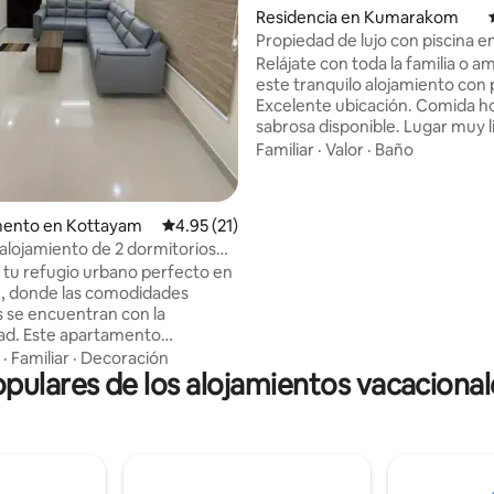
Residencia en Kumarakom
Propiedad de lujo con piscina e
 4.92 de 5; 13 evaluaciones
Kumarakom Back Water
Relájate con toda la familia o a
este tranquilo alojamiento con p
Excelente ubicación. Comida h
sabrosa disponible. Lugar muy l
ordenado. Toda la propiedad es
Familiar
·
Valor
·
Baño
grupos más grandes. Para gru
pequeños ofrecemos habitacio
áreas particulares en función 
ento en Kottayam
Calificación promedio: 4.95 de 5; 21 evaluac
4.95 (21)
de huéspedes. Por ejemplo, 2 
lojamiento de 2 dormitorios
una habitación, 3 huéspedes u
yam
tu refugio urbano perfecto en
habitación más cama extra, 4 
, donde las comodidades
2 habitaciones, así. También 
se encuentran con la
organizar estancias en casas fl
dad. Este apartamento
por un pago adicional. Hay acti
e amueblado cuenta con aire
deportes acuáticos disponible
·
Familiar
·
Decoración
ulares de los alojamientos vacaciona
nado en todas las habitaciones,
cerca de la propiedad.
a sala de estar y dos acogedores
os, cada uno con su propio
nto. Cocina totalmente
n balcón tranquilo. Rodeado
ante vegetación, el