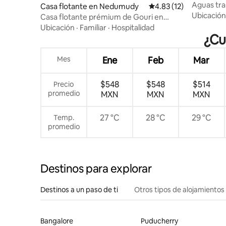
ma
Aguas tran
Casa flotante en Nedumudy
Calificación promedio:
4.83 (12)
junto a la
Ubicación
Casa flotante prémium de Gouri en
Alleppey
Ubicación
·
Familiar
·
Hospitalidad
¿Cu
Mes
Ene
Feb
Mar
$548
$548
$514
Precio
promedio
MXN
MXN
MXN
27 °C
28 °C
29 °C
Temp.
promedio
Destinos para explorar
Destinos a un paso de ti
Otros tipos de alojamientos
Bangalore
Puducherry