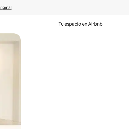
riginal
Tu espacio en Airbnb
ien tocando y deslizando la pantalla.