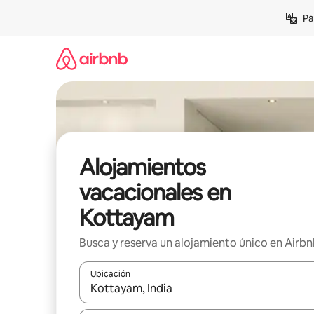
Ir
Pa
al
contenido
Alojamientos
vacacionales en
Kottayam
Busca y reserva un alojamiento único en Airb
Ubicación
Cuando los resultados estén disponibles, podrás na