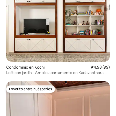
Condominio en Kochi
Calificación p
4.98 (99)
Loft con jardín - Amplio apartamento en Kadavanthara,
Kochi
Favorito entre huéspedes
Favorito entre huéspedes