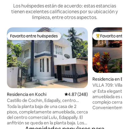
Los huéspedes están de acuerdo: estas estancias
tienen excelentes calificaciones por su ubicación y
limpieza, entre otros aspectos.
Favorito entre huéspedes
Favorito entre
Favorito entre huéspedes
De los mejores en
Residencia en Ern
VILLA 709: Villa de
estación de metro
🌿 Esta elegante v
Residencia en Kochi
Calificación promedio: 4.87 de 5
4.87 (248)
amueblada es una d
Castillo de Cochin, Edapally, centro
complejo cerrado d
comercial Lulu, Kochi y Ernakulam
Toda la planta baja de una casa de 2
Convenientemente
pisos, completamente amueblada, cerca
autopista que con
del centro comercial Lulu, Edappally. El
Internacional de 
anfitrión se queda en la planta baja. Los 2
poca distancia a pi
dormitorios están completamente