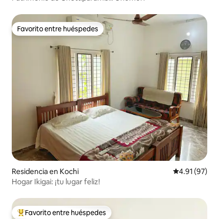
Favorito entre huéspedes
Favorito entre huéspedes
Residencia en Kochi
Calificación 
4.91 (97)
Hogar Ikigai: ¡tu lugar feliz!
Favorito entre huéspedes
De los mejores en Favorito entre huéspedes