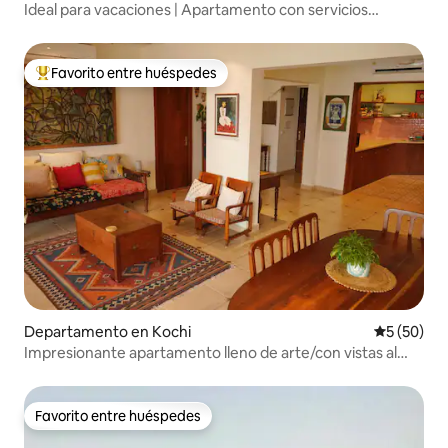
Ideal para vacaciones | Apartamento con servicios
incluidos de 1 habitación en Kochi
Favorito entre huéspedes
De los mejores en Favorito entre huéspedes
Departamento en Kochi
Calificaci
5 (50)
Impresionante apartamento lleno de arte/con vistas al
agua en Kochi
Favorito entre huéspedes
Favorito entre huéspedes