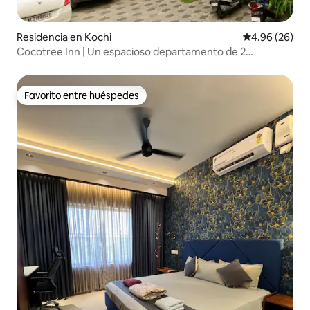
Residencia en Kochi
Calificación p
4.96 (26)
Cocotree Inn | Un espacioso departamento de 2
recámaras en el primer piso, Kochi
Favorito entre huéspedes
Favorito entre huéspedes