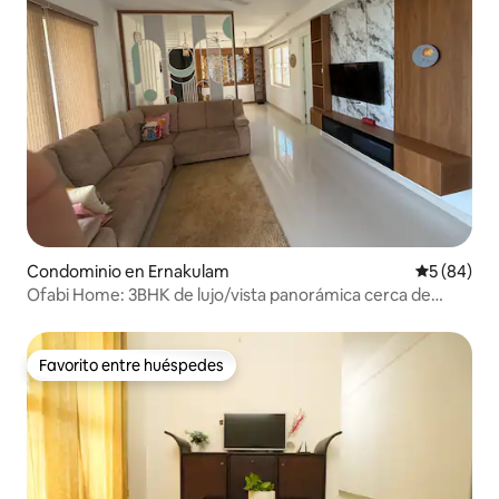
Condominio en Ernakulam
Calificaci
5 (84)
Ofabi Home: 3BHK de lujo/vista panorámica cerca de
Infopark
Favorito entre huéspedes
Favorito entre huéspedes