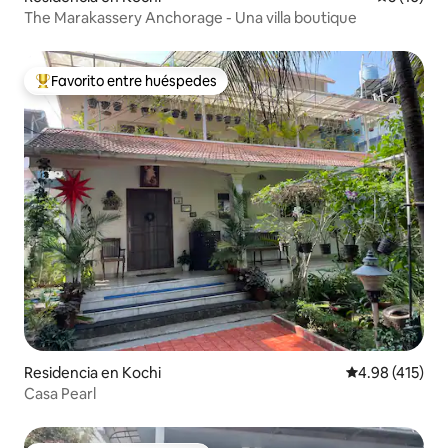
The Marakassery Anchorage - Una villa boutique
Favorito entre huéspedes
De los mejores en Favorito entre huéspedes
Residencia en Kochi
Calificación p
4.98 (415)
Casa Pearl