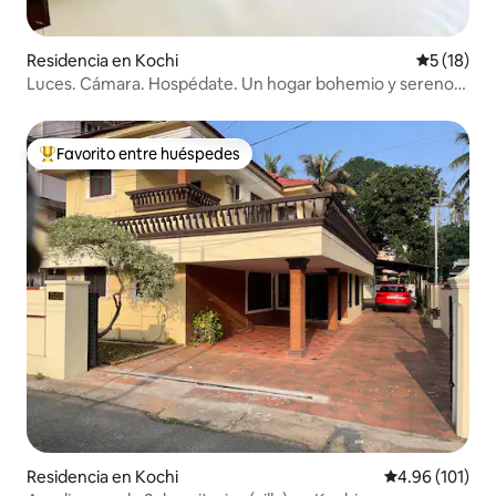
Residencia en Kochi
Calificaci
5 (18)
Luces. Cámara. Hospédate. Un hogar bohemio y sereno
como de película
Favorito entre huéspedes
De los mejores en Favorito entre huéspedes
Residencia en Kochi
Calificación p
4.96 (101)