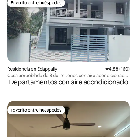
Favorito entre huéspedes
Favorito entre huéspedes
Residencia en Edappally
Calificación pr
4.88 (160)
Casa amueblada de 3 dormitorios con aire acondicionado
Departamentos con aire acondicionado
cerca de LuLu Mall, Edappally
Favorito entre huéspedes
Favorito entre huéspedes