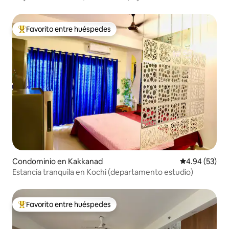
Favorito entre huéspedes
De los mejores en Favorito entre huéspedes
Condominio en Kakkanad
Calificación p
4.94 (53)
Estancia tranquila en Kochi (departamento estudio)
Favorito entre huéspedes
De los mejores en Favorito entre huéspedes