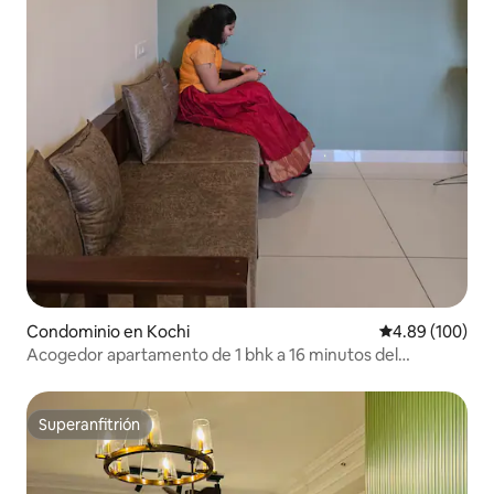
Condominio en Kochi
Calificación pr
4.89 (100)
Acogedor apartamento de 1 bhk a 16 minutos del
aeropuerto de Cochin - Ernakulam
Superanfitrión
Superanfitrión