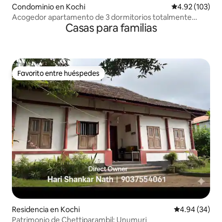
Condominio en Kochi
Calificación p
4.92 (103)
Acogedor apartamento de 3 dormitorios totalmente
Casas para familias
amueblado en Kochi
Favorito entre huéspedes
Favorito entre huéspedes
Residencia en Kochi
Calificación p
4.94 (34)
Patrimonio de Chettiparambil: Unumuri