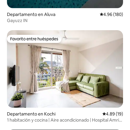
Departamento en Aluva
Calificación pr
4.96 (180)
Gayuzz IN
Favorito entre huéspedes
Favorito entre huéspedes
Departamento en Kochi
Calificación 
4.89 (19)
1 habitación y cocina | Aire acondicionado | Hospital Amrita
y Aster | Serie D