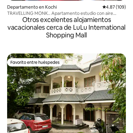
Departamento en Kochi
Calificación pr
4.87 (109)
TRAVELLING MONK.. Apartamento estudio con aire
Otros excelentes alojamientos
acondicionado.
vacacionales cerca de LuLu International
Shopping Mall
Favorito entre huéspedes
Favorito entre huéspedes