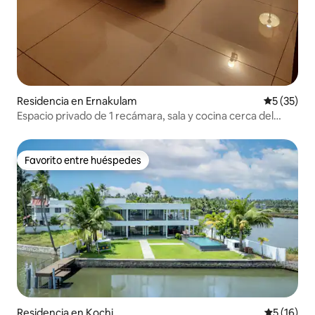
Residencia en Ernakulam
Calificaci
5 (35)
Espacio privado de 1 recámara, sala y cocina cerca del
centro comercial Lulu en Edappally, Kochi
Favorito entre huéspedes
Favorito entre huéspedes
Residencia en Kochi
Calificaci
5 (16)