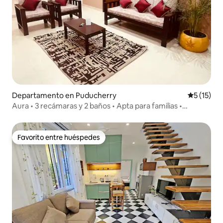
Departamento en Puducherry
Calificaci
5 (15)
Aura • 3 recámaras y 2 baños • Apta para familias •
Estacionamiento gratuito
Favorito entre huéspedes
Favorito entre huéspedes