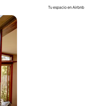
Tu espacio en Airbnb
ien tocando y deslizando la pantalla.