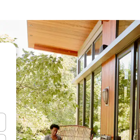
vegar usando las teclas de las flechas hacia arriba y hacia abajo, o b