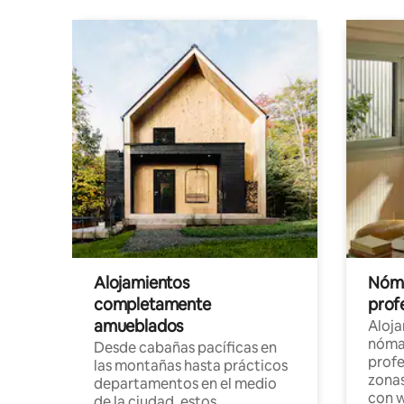
Alojamientos
Nóma
completamente
profe
amueblados
Aloj
nómad
Desde cabañas pacíficas en
profe
las montañas hasta prácticos
zonas
departamentos en el medio
con w
de la ciudad, estos