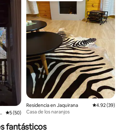
iones
Residencia en Jaquirana
Calificación promedio:
4.92 (39)
Casa de los naranjos
ul
Calificación promedio: 5 de 5; 50 evaluaciones
5 (50)
s fantásticos