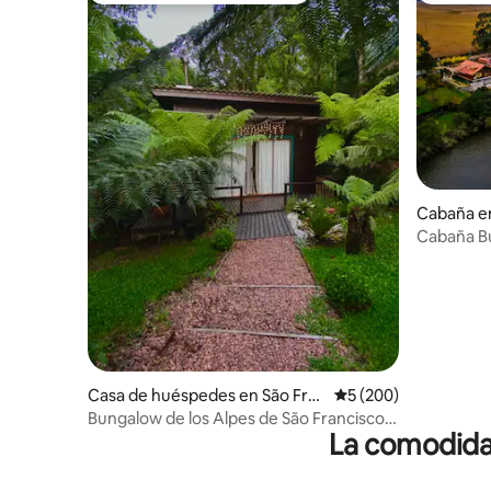
Cabaña en
ula
Cabaña Bu
del río Bu
Casa de huéspedes en São Fra
Calificación promedi
5 (200)
ncisco de Paula
Bungalow de los Alpes de São Francisco
La comodidad
de Paula