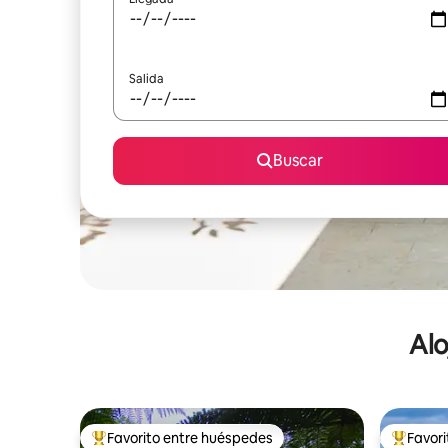
Salida
Buscar
Alo
Favorito entre huéspedes
Favor
De los mejores en Favorito entre huéspedes
De los m