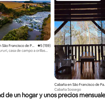
 São Francisco de Pa
Calificación promedio: 5 de 5; 159 evaluac
5 (159)
ruri, casa de campo a orillas
ruri
o: 5 de 5; 200 evaluaciones
Cabaña en São Francisco de Pa
a
Cabaña Sossego
 de un hogar y unos precios mensuale