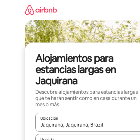
Ir
al
contenido
Alojamientos para
estancias largas en
Jaquirana
Descubre alojamientos para estancias largas
que te harán sentir como en casa durante un
mes o más.
Ubicación
Cuando los resultados estén disponibles, podrás na
Llegada