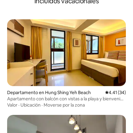
incluidos vacacionales
Departamento en Hung Shing Yeh Beach
Calificación 
4.41 (34)
Apartamento con balcón con vistas a la playa y bienvenida
para mascotas-25A
Valor
·
Ubicación
·
Moverse por la zona