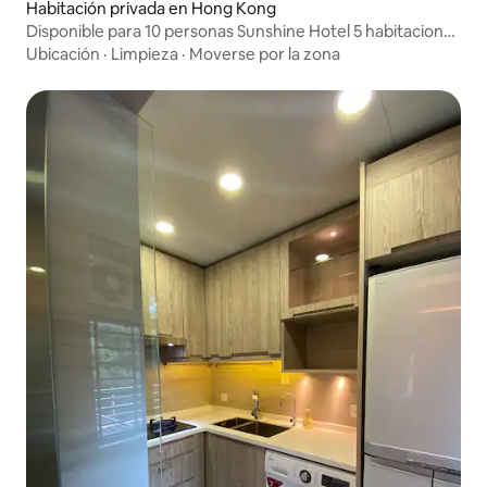
Habitación privada en Hong Kong
Disponible para 10 personas Sunshine Hotel 5 habitaciones
en total Auto check-in Cerradura con contraseña Entrada
Ubicación
·
Limpieza
·
Moverse por la zona
y salida libre Estación de Tsim Sha Tsui b1 (20 segundos a
pie)