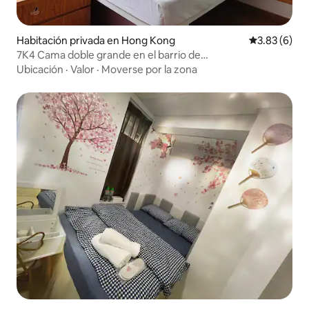
Habitación privada en Hong Kong
Calificación
3.83 (6)
7K4 Cama doble grande en el barrio de
Tonglinggwan/baño privado/a 3 minutos de la estación de
Ubicación
·
Valor
·
Moverse por la zona
metro