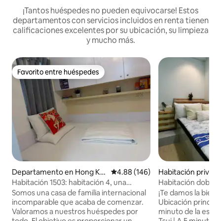
¡Tantos huéspedes no pueden equivocarse! Estos
departamentos con servicios incluidos en renta tienen
calificaciones excelentes por su ubicación, su limpieza
y mucho más.
Favorito entre huéspedes
Favorito entre huéspedes
Departamento en Hong Ko
Calificación promedio: 4.88 de 5
4.88 (146)
Habitación privad
ng
ong
Habitación 1503: habitación 4, una
Habitación doble 
pequeña casa incomparable que ofrece
Tsui
Somos una casa de familia internacional
¡Te damos la bienv
un servicio de mayordomo y una
incomparable que acaba de comenzar.
Ubicación principal de
experiencia diferente. Enfrente de la
Valoramos a nuestros huéspedes por
minuto de la esta
salida del metro de Tsim Sha Tsui. Hay un
todo. El objetivo es proporcionar un
Tsui | A 5 minutos