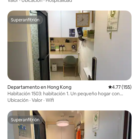
Valor
·
Ubicación
·
Hospitalidad
Superanfitrión
Superanfitrión
Departamento en Hong Kong
Calificación p
4.77 (155)
Habitación 1503: habitación 1. Un pequeño hogar con
servicio de mayordomo para una experiencia diferente.
Ubicación
·
Valor
·
Wifi
Frente a la salida del metro de Tsim Sha Tsui. Cuarto de
baño en la habitación.
Superanfitrión
Superanfitrión