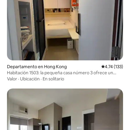
Departamento en Hong Kong
Calificación p
4.74 (133)
Habitación 1503: la pequeña casa número 3 ofrece un
servicio de mayordomo para una experiencia diferente.
Valor
·
Ubicación
·
En solitario
Enfrente de la salida del metro de Tsim Sha Tsui. Cuarto de
baño en la habitación.