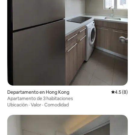
Departamento en Hong Kong
Calificació
4.5 (8)
Apartamento de 3 habitaciones
Ubicación
·
Valor
·
Comodidad