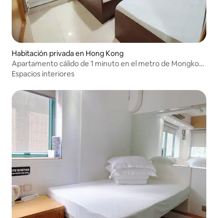
Habitación privada en Hong Kong
Apartamento cálido de 1 minuto en el metro de Mongkok
con guardia
Espacios interiores