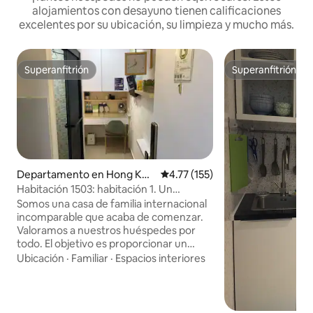
alojamientos con desayuno tienen calificaciones
excelentes por su ubicación, su limpieza y mucho más.
Superanfitrión
Superanfitrión
Superanfitrión
Superanfitrión
Departamento en Hong Kon
Calificación promedio: 4.77 de 5
4.77 (155)
g
Habitación 1503: habitación 1. Un
pequeño hogar con servicio de
Somos una casa de familia internacional
mayordomo para una experiencia
incomparable que acaba de comenzar.
diferente. Frente a la salida del metro de
Valoramos a nuestros huéspedes por
Tsim Sha Tsui. Cuarto de baño en la
todo. El objetivo es proporcionar un
habitación.
servicio de mayordomo y atento para
Ubicación
·
Familiar
·
Espacios interiores
cada huésped. En términos de
transporte: La casa de familia
internacional incomparable se
encuentra en la ubicación privilegiada de