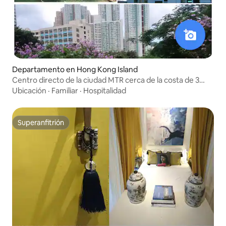
Departamento en Hong Kong Island
Centro directo de la ciudad MTR cerca de la costa de 3
dormitorios en alquiler.
Ubicación
·
Familiar
·
Hospitalidad
Superanfitrión
Superanfitrión