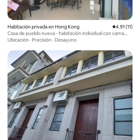
Habitación privada en Hong Kong
Calificación 
4.91 (11)
Casa de pueblo nueva - habitación individual con cama
individual西貢蠔涌
Ubicación
·
Precisión
·
Desayuno