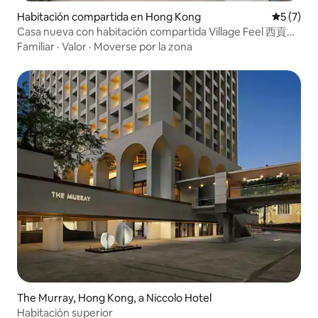
Habitación compartida en Hong Kong
Calificac
5 (7)
Casa nueva con habitación compartida Village Feel 西貢蠔
涌
Familiar
·
Valor
·
Moverse por la zona
The Murray, Hong Kong, a Niccolo Hotel
Habitación superior