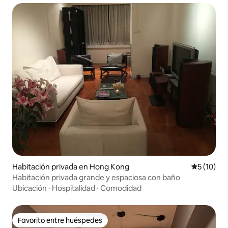
Habitación privada en Hong Kong
Calificaci
5 (10)
Habitación privada grande y espaciosa con baño
Ubicación
·
Hospitalidad
·
Comodidad
Favorito entre huéspedes
Favorito entre huéspedes