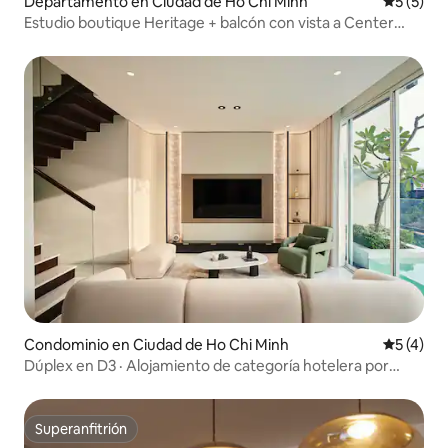
Departamento en Ciudad de Ho Chi Minh
Calificac
5 (5)
Estudio boutique Heritage + balcón con vista a Center
City
Condominio en Ciudad de Ho Chi Minh
Calificac
5 (4)
Dúplex en D3 · Alojamiento de categoría hotelera por
Neutron Living
Superanfitrión
Superanfitrión