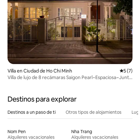
Villa en Ciudad de Ho Chi Minh
Calificac
5 (7)
Villa de lujo de 8 recámaras Saigon Pearl~Espaciosa~Junto
al río
Destinos para explorar
Destinos a un paso de ti
Otros tipos de alojamientos
Lug
Nom Pen
Nha Trang
Alquileres vacacionales
Alquileres vacacionales