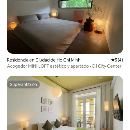
Residencia en Ciudad de Ho Chi Minh
Calificac
5 (4)
Acogedor MINI LOFT estético y apartado • D1 City Center
Superanfitrión
Superanfitrión