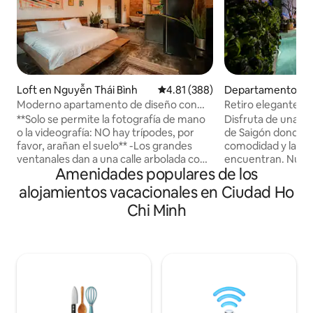
Loft en Nguyễn Thái Bình
Calificación promedio: 4.81 de 5
4.81 (388)
Departamento en
Moderno apartamento de diseño con
Retiro elegante | 
impresionantes detalles retro.
con piscina privad
**Solo se permite la fotografía de mano
Disfruta de una es
o la videografía: NO hay trípodes, por
de Saigón donde el 
favor, arañan el suelo** -Los grandes
comodidad y la c
ventanales dan a una calle arbolada con
encuentran. Nues
Amenidades populares de los
tamarindo y al otro lado de la
apartamento dúpl
arquitectura de la época colonial
piscina privada en
alojamientos vacacionales en Ciudad Ho
francesa a solo unos pasos del corazón
de alta gama, acce
Chi Minh
de la ciudad más vibrante de Vietnam. -
primer nivel, como 
Quédate en mi apartamento que está
la azotea, gimnasi
en el tercer piso ( sin ascensor ), en un
Perfectamente ubi
vecindario tranquilo y limpio. - El
embajada japones
apartamento tiene capacidad para 2
huéspedes disfruta
personas cómodamente. - Una cama
lugares emblemát
tamaño queen con colchón cómodo. -
Thanh: 8 minutos 
Un televisor Android de 55 pulgadas con
Restos de Guerra: