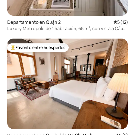
Departamento en Quận 2
Calificaci
5 (12)
Luxury Metropole de 1 habitación, 65 m², con vista a Cầu
Bà Sơn
Favorito entre huéspedes
De los mejores en Favorito entre huéspedes