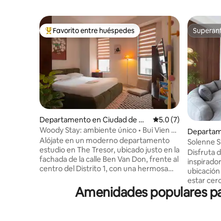
Favorito entre huéspedes
Superanf
De los mejores en Favorito entre huéspedes
Superanf
Departamento en Ciudad de Ho
Calificación promedi
5.0 (7)
Chi Minh
Woody Stay: ambiente único • Bui Vien a
Departam
6 minutos, D1 Central
Alójate en un moderno departamento
Chi Minh
Solenne S
estudio en The Tresor, ubicado justo en la
Vista a la
Disfruta d
fachada de la calle Ben Van Don, frente al
inspirador
centro del Distrito 1, con una hermosa
ubicación
vista del río Saigón. El departamento está
estar cer
totalmente equipado: una cama
Amenidades populares pa
día de exp
cómoda, una cocina, un refrigerador, aire
departame
acondicionado, Wi-Fi de alta velocidad,
espacio tr
una televisión de pantalla plana y un baño
Más que u