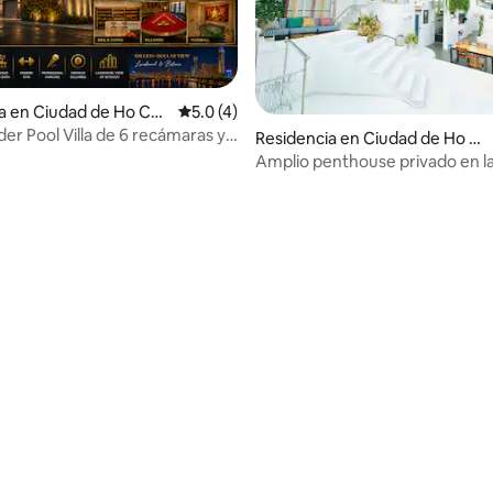
a en Ciudad de Ho Chi
Calificación promedio: 5.0 de 5; 4 evaluac
5.0 (4)
der Pool Villa de 6 recámaras y
Residencia en Ciudad de Ho Ch
n Saigon Central
i Minh
Amplio penthouse privado en l
en D1, Ho Chi Minh
4.89 de 5; 292 evaluaciones