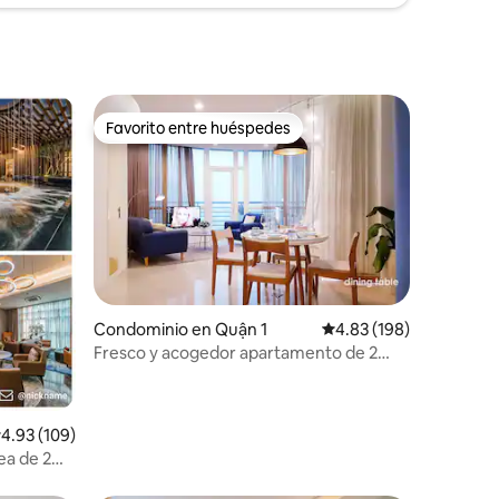
Favorito entre huéspedes
Favorito entre huéspedes
iones
Condominio en Quận 1
Calificación promedio: 
4.83 (198)
Fresco y acogedor apartamento de 2
dormitorios en EL CORAZÓN de
HCMCity
alificación promedio: 4.93 de 5; 109 evaluaciones
4.93 (109)
tea de 2
o