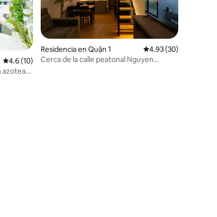
iones
Residencia en Quận 1
Calificación promedio:
4.93 (30)
Cerca de la calle peatonal Nguyen
Calificación promedio: 4.6 de 5; 10 evaluaciones
4.6 (10)
Hue/Centro de Saigón/Netflix
a azotea