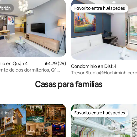
itrión
Favorito entre huéspedes
itrión
Favorito entre huéspedes
io en Quận 4
Calificación promedio: 4.79 de 5; 29 evaluac
4.79 (29)
Condominio en Dist.4
to de dos dormitorios, Q1
4.92 de 5; 213 evaluaciones
Tresor Studio@Hochiminh cerc
o
Dist.1
Casas para familias
itrión
Favorito entre huéspedes
itrión
Favorito entre huéspedes