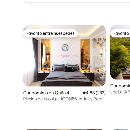
Favorito entre huéspedes
Favorito
Favorito entre huéspedes
Favorito
Condomin
LeeLai A
Condominio en Quận 4
Calificación promedio: 
4.88 (232)
Center D
Piscina de lujo Apt-ICON56-Infinity Pool,
Gym,3min to Centr