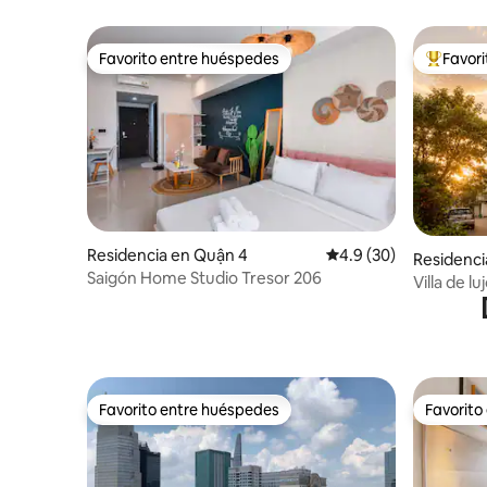
BeanTer Café
Favorito entre huéspedes
Favor
Favorito entre huéspedes
De los m
Residencia en Quận 4
Calificación promedio
4.9 (30)
Residenci
Saigón Home Studio Tresor 206
Villa de 
baños•Al
Favorito entre huéspedes
Favorito
Favorito entre huéspedes
Favorito