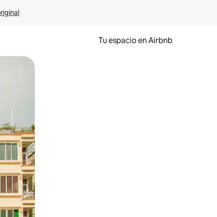
riginal
Tu espacio en Airbnb
ien tocando y deslizando la pantalla.