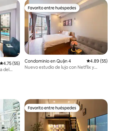
Favorito entre huéspedes
Favorito entre huéspedes
iones
Condominio en Quận 4
Calificación promedio:
4.89 (55)
Calificación promedio: 4.75 de 5; 55 evaluaciones
4.75 (55)
Nuevo estudio de lujo con Netflix y
a del
GIMNASIO GRATUITO en el CBD
Favorito entre huéspedes
Favorito entre huéspedes