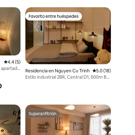
Favorito entre huéspedes
Favorito entre huéspedes
i
Calificación promedio: 4.4 de 5; 5 evaluaciones
4.4 (5)
 apartado
Residencia en Nguyen Cu Trinh
Calificación promedi
5.0 (18)
iones
Estilo industrial 2BR, Central D1, 500m Bui
Vien
o
Superanfitrión
Superanfitrión