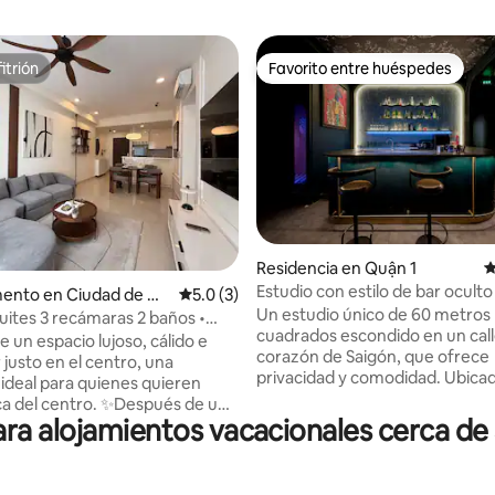
itrión
Favorito entre huéspedes
itrión
Favorito entre huéspedes
o: 5.0 de 5; 7 evaluaciones
Residencia en Quận 1
C
Estudio con estilo de bar oculto
ento en Ciudad de Ho
Calificación promedio: 5.0 de 5; 3 evaluac
5.0 (3)
callejón de Saigón
Un estudio único de 60 metros
uites 3 recámaras 2 baños •
cuadrados escondido en un call
 ciudad • 5 minutos a D1
e un espacio lujoso, cálido e
corazón de Saigón, que ofrece
 justo en el centro, una
privacidad y comodidad. Ubicad
 ideal para quienes quieren
segundo piso de una casa adosa
ca del centro. ✨Después de un
encima del acogedor BeanTher
ra alojamientos vacacionales cerca de
loración, regresa a tu
la planta baja, es perfecto para 
nto para disfrutar de un
huéspedes que aman la vida el
anquilo, privado y relajante. ✨
el excelente café a solo unos p
n simple alojamiento, esta es