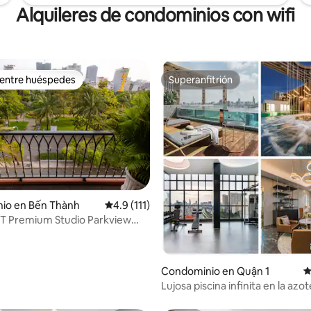
Alquileres de condominios con wifi
 entre huéspedes
Superanfitrión
 entre huéspedes
Superanfitrión
io en Bến Thành
Calificación promedio: 4.9 de 5; 111 evaluac
4.9 (111)
PT Premium Studio Parkview
4.88 de 5; 232 evaluaciones
1
Condominio en Quận 1
C
Lujosa piscina infinita en la azo
dormitorios y 2 baños, gimnasi