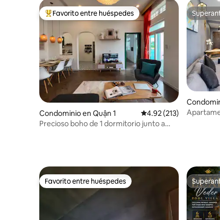
Favorito entre huéspedes
Superanf
De los mejores en Favorito entre huéspedes
Superanf
Condomin
Apartamen
Condominio en Quận 1
Calificación promedio: 
4.92 (213)
Vista al rí
Precioso boho de 1 dormitorio junto a
Nguyen Hue de Circadian
Favorito entre huéspedes
Superanf
Favorito entre huéspedes
Superanf