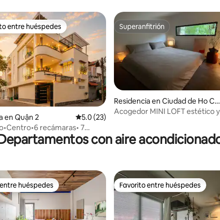
ito entre huéspedes
Superanfitrión
ejores en Favorito entre huéspedes
Superanfitrión
Residencia en Ciudad de Ho Ch
Minh
Acogedor MINI LOFT estético y
: 4.9 de 5; 30 evaluaciones
a en Quận 2
Calificación promedio: 5.0 de 5; 23 evaluac
5.0 (23)
• D1 City Center
lujo•Centro•6 recámaras• 7
Departamentos con aire acondicionad
berca•Sauna•KTV•Bi-a
 entre huéspedes
Favorito entre huéspedes
 entre huéspedes
Favorito entre huéspedes