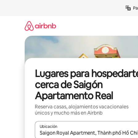
Ir
Pa
al
contenido
Lugares para hospedart
cerca de Saigón
Apartamento Real
Reserva casas, alojamientos vacacionales
únicos y mucho más en Airbnb
Ubicación
Cuando los resultados estén disponibles, podrás na