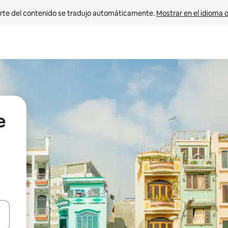
rte del contenido se tradujo automáticamente. 
Mostrar en el idioma o
e
vegar usando las teclas de las flechas hacia arriba y hacia abajo, o b