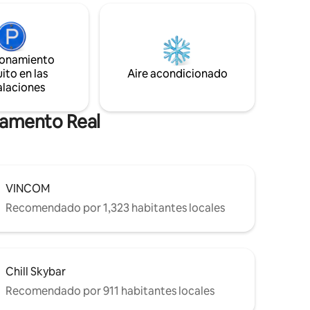
la habitación. Por último, pero no menos
s y vida
importante, este lugar es muy amigable
contigo: fácil autoacceso las 24 horas del
n la
día, los 7 días de la semana y un equipo de
cada
ionamiento
anfitriones servicial :)
ito en las
Aire acondicionado
 de 4
alaciones
tamento Real
VINCOM
Recomendado por 1,323 habitantes locales
Chill Skybar
Recomendado por 911 habitantes locales