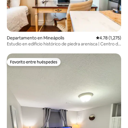
Departamento en Mineápolis
Calificación pro
4.78 (1,275)
Estudio en edificio histórico de piedra arenisca | Centro de
MPLS
Favorito entre huéspedes
Favorito entre huéspedes