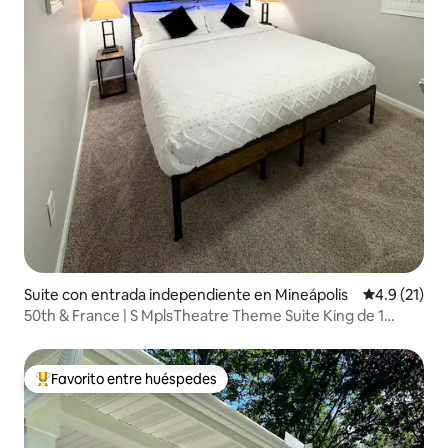
Suite con entrada independiente en Mineápolis
Calificación
4.9 (21)
50th & France | S MplsTheatre Theme Suite King de 1
dormitorio
Favorito entre huéspedes
De los mejores en Favorito entre huéspedes