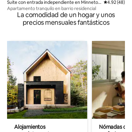
Suite con entrada independiente en Minneton
Calificación 
4.92 (48)
ka
Apartamento tranquilo en barrio residencial
La comodidad de un hogar y unos
precios mensuales fantásticos
Alojamientos
Nómadas digit