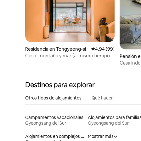
Residencia en Tongyeong-si
Calificación promedio:
4.94 (99)
Cielo, montaña y mar (al mismo tiempo el
Pensión e
cielo, la montañamar a simple vista, con
Casa inde
azotea)
Destinos para explorar
Otros tipos de alojamientos
Qué hacer
Campamentos vacacionales
Alojamientos para familia
Gyeongsang del Sur
Gyeongsang del Sur
Alojamientos en complejos turísticos
Mostrar más