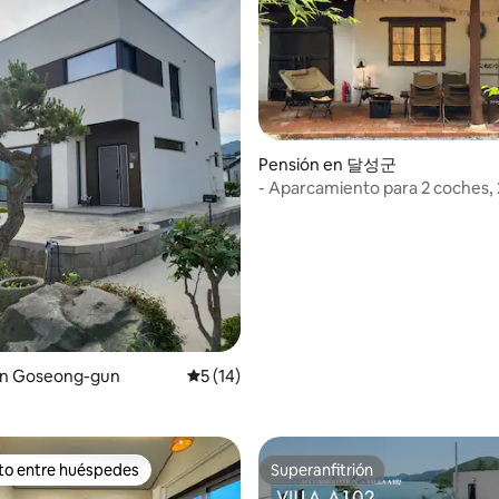
s la más larga del país y es
te emocionante. Jirisan
a, así que hay muchas cosas
Experiencia de
nocturna 🌰 Desde mediados de
e hasta mediados de octubre,
edes que reserven 2 noches o
n disfrutar de la vendimia
io: 5 de 5; 27 evaluaciones
Pensión en 달성군
 (Consulta antes de reservar)
- Aparcamiento para 2 coches,
[+ adicionales], barbacoa de c
jardín privado, bar LP, jacuzzi, 
juegos
en Goseong-gun
Calificación promedio: 5 de 5; 14 evaluac
5 (14)
ito entre huéspedes
Superanfitrión
ejores en Favorito entre huéspedes
Superanfitrión