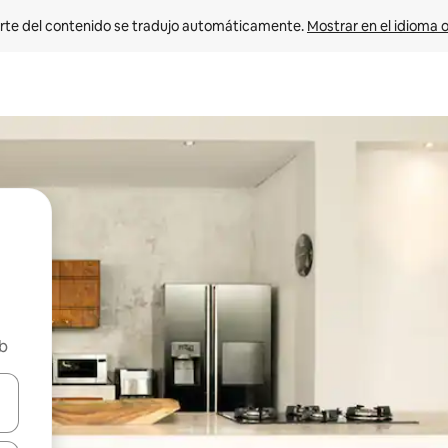
rte del contenido se tradujo automáticamente. 
Mostrar en el idioma o
nb
vegar usando las teclas de las flechas hacia arriba y hacia abajo, o b