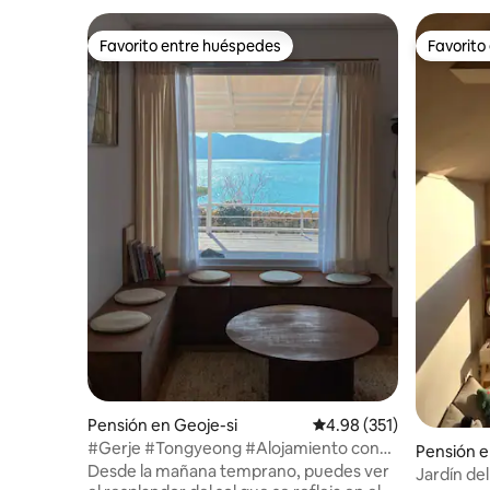
Favorito entre huéspedes
Favorito
Favorito entre huéspedes
Favorito
Pensión en Geoje-si
Calificación promedio: 
4.98 (351)
#Gerje #Tongyeong #Alojamiento con
Pensión 
encanto #Puesta de sol #Alojamiento
Desde la mañana temprano, puedes ver
Jardín de
para sanar #Casa privada