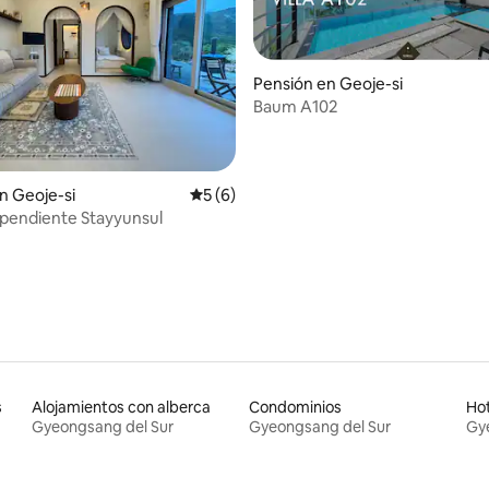
Pensión en Geoje-si
Baum A102
 4.94 de 5; 99 evaluaciones
n Geoje-si
Calificación promedio: 5 de 5; 6 evaluac
5 (6)
pendiente Stayyunsul
s
Alojamientos con alberca
Condominios
Hot
Gyeongsang del Sur
Gyeongsang del Sur
Gy