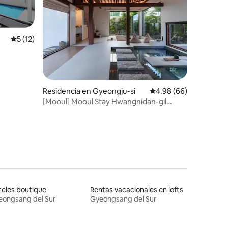
Calificación promedio: 5 de 5; 12 evaluaciones
5 (12)
iones
Residencia en Gyeongju-si
Calificación promedio:
4.98 (66)
[Mooul] Mooul Stay Hwangnidan-gil
Hanok privado emocional
eles boutique
Rentas vacacionales en lofts
eongsang del Sur
Gyeongsang del Sur