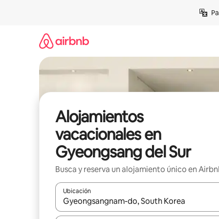
Ir
Pa
al
contenido
Alojamientos
vacacionales en
Gyeongsang del Sur
Busca y reserva un alojamiento único en Airb
Ubicación
Cuando los resultados estén disponibles, podrás na