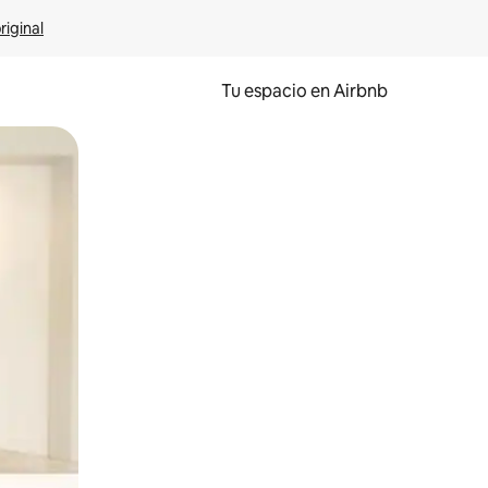
riginal
Tu espacio en Airbnb
ien tocando y deslizando la pantalla.