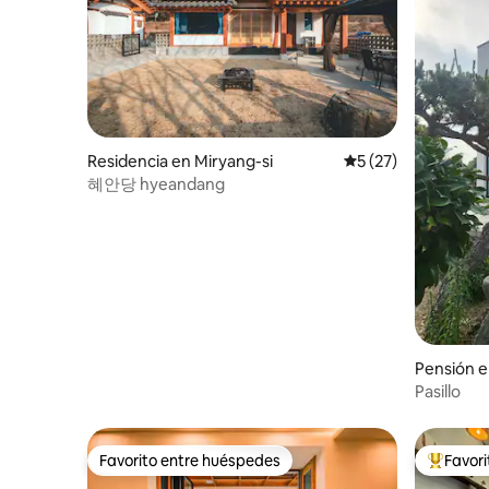
la parrilla, debe utilizar la parrilla que se
tirolesa e
proporciona y cocinarlo al aire libre. -
absolutamen
Después de las 10 de la noche, se
está cerc
restringe el consumo de bebidas y
que ver y hacer. 🌰 
comidas en la terraza al aire libre para
cosecha 
respetar a los vecinos que viven juntos.
septiembr
Gracias por su comprensión. La política
los huésp
de reembolso está sujeta a las pautas de
más puede
Residencia en Miryang-si
Calificación promed
5 (27)
reembolso de Airbnb.
nocturna.
혜안당 hyeandang
Pensión 
Pasillo
Favorito entre huéspedes
Favor
Favorito entre huéspedes
De los m