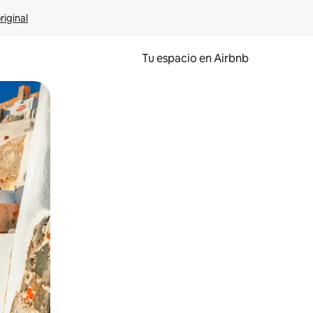
riginal
Tu espacio en Airbnb
ien tocando y deslizando la pantalla.