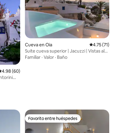
Cueva en Oia
Calificación promedio
4.75 (71)
iones
Suite cueva superior | Jacuzzi | Vistas al
mar y al atardecer
Familiar
·
Valor
·
Baño
Calificación promedio: 4.98 de 5; 60 evaluaciones
4.98 (60)
ntorini
Favorito entre huéspedes
Favorito entre huéspedes