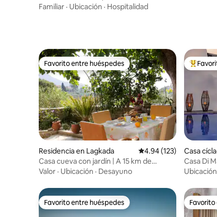
atardecer
Familiar
·
Ubicación
·
Hospitalidad
Favorito entre huéspedes
Favor
Favorito entre huéspedes
De los m
Residencia en Lagkada
Calificación promedio: 
4.94 (123)
Casa cícl
Casa cueva con jardín | A 15 km de
Casa Di Ma
Stoupa
vistas al 
Valor
·
Ubicación
·
Desayuno
Ubicación
Favorito entre huéspedes
Favorito
Favorito entre huéspedes
Favorito