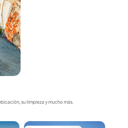
ubicación, su limpieza y mucho más.
Residenc