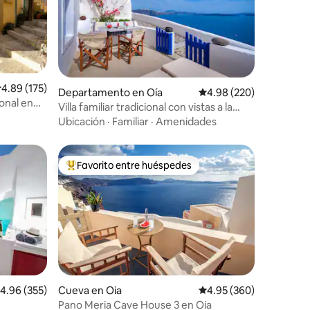
alificación promedio: 4.89 de 5; 175 evaluaciones
4.89 (175)
iones
Departamento en Oía
Calificación promedio: 
4.98 (220)
onal en
Villa familiar tradicional con vistas a la
caldera
Ubicación
·
Familiar
·
Amenidades
Favorito entre huéspedes
De los mejores en Favorito entre huéspedes
iones
alificación promedio: 4.96 de 5; 355 evaluaciones
4.96 (355)
Cueva en Oia
Calificación promedio: 
4.95 (360)
Pano Meria Cave House 3 en Oia