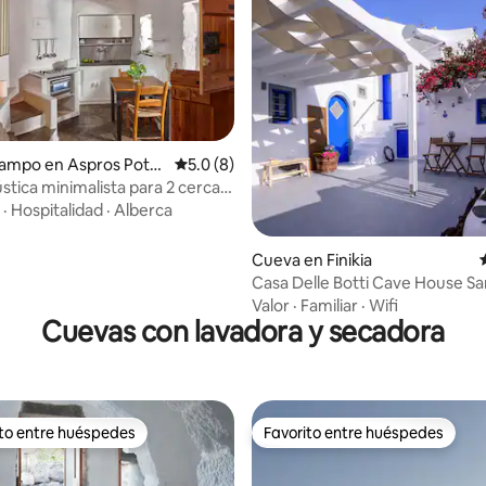
 4.92 de 5; 13 evaluaciones
campo en Aspros Pota
Calificación promedio: 5.0 de 5; 8 evaluac
5.0 (8)
stica minimalista para 2 cerca
a
·
Hospitalidad
·
Alberca
Cueva en Finikia
Casa Delle Botti Cave House Sa
Oia Finikia
Valor
·
Familiar
·
Wifi
Cuevas con lavadora y secadora
ito entre huéspedes
Favorito entre huéspedes
ejores en Favorito entre huéspedes
Favorito entre huéspedes