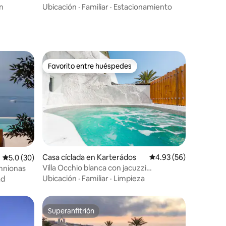
n
Ubicación
·
Familiar
·
Estacionamiento
Favorito entre huéspedes
re huéspedes
Favorito entre huéspedes
iones
Casa cíclada en Karterádos
Calificación promedio:
4.93 (56)
Calificación promedio: 5.0 de 5; 30 evaluaciones
5.0 (30)
Villa Occhio blanca con jacuzzi
imnionas
climatizado
Ubicación
·
Familiar
·
Limpieza
ad
Superanfitrión
Superanfitrión