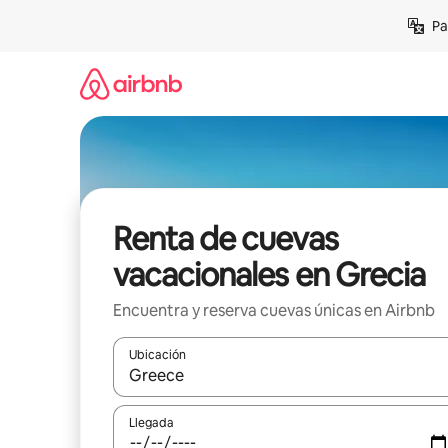
Ir
Pa
al
contenido
Renta de cuevas
vacacionales en Grecia
Encuentra y reserva cuevas únicas en Airbnb
Ubicación
Cuando los resultados estén disponibles, podrás na
Llegada