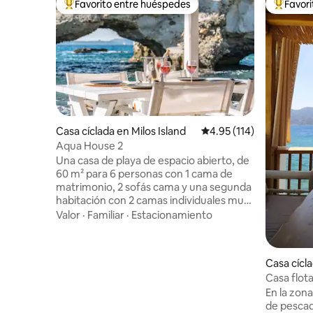
Favorito entre huéspedes
Favor
De los mejores en Favorito entre huéspedes
De los m
Casa cíclada en Milos Island
Calificación promedio: 
4.95 (114)
Aqua House 2
Una casa de playa de espacio abierto, de
60 m² para 6 personas con 1 cama de
matrimonio, 2 sofás cama y una segunda
habitación con 2 camas individuales muy
elegantes y cómodas. Está decorada con
Valor
·
Familiar
·
Estacionamiento
un estilo boho y un diseño acogedor
combinado con la cultura cicládica. La
casa tiene acceso directo a una terraza
Casa cícl
con vistas al mar, con una gran mesa de
Casa flota
comedor. Está situada en una pequeña
En la zon
bahía, con rocas blancas lunares similares
de pescad
a Sarakiniko que forman una cala aislada