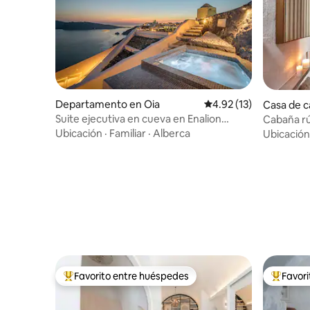
Departamento en Oia
Calificación promedio:
4.92 (13)
Casa de 
mos
Suite ejecutiva en cueva en Enalion
Cabaña rú
Suites
de la cost
Ubicación
·
Familiar
·
Alberca
Ubicación
Favorito entre huéspedes
Favor
De los mejores en Favorito entre huéspedes
De los m