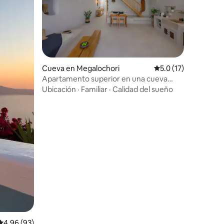
iones
Cueva en Megalochori
Calificación promedi
5.0 (17)
Apartamento superior en una cueva
familiar con Elements Suites
Ubicación
·
Familiar
·
Calidad del sueño
Calificación promedio: 4.96 de 5; 93 evaluaciones
4.96 (93)