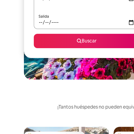
Salida
Buscar
¡Tantos huéspedes no pueden equivo