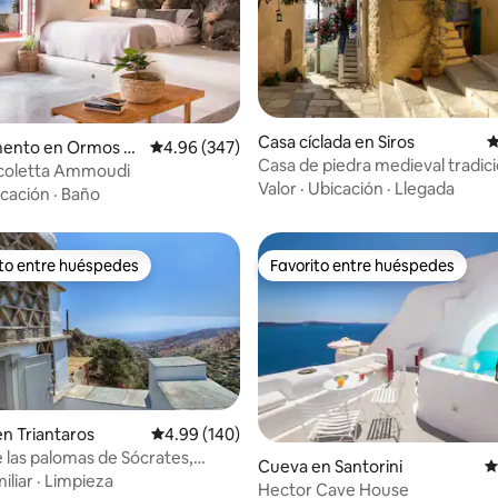
Casa cíclada en Siros
C
4.82 de 5; 243 evaluaciones
ento en Ormos A
Calificación promedio: 4.96 de 5; 347 evaluac
4.96 (347)
Casa de piedra medieval tradici
u
icoletta Ammoudi
"Ano Syros"
Valor
·
Ubicación
·
Llegada
cación
·
Baño
ito entre huéspedes
Favorito entre huéspedes
ejores en Favorito entre huéspedes
Favorito entre huéspedes
n Triantaros
Calificación promedio: 4.99 de 5; 140 evaluac
4.99 (140)
e las palomas de Sócrates,
4.99 de 5; 284 evaluaciones
Cueva en Santorini
C
s
iliar
·
Limpieza
Hector Cave House