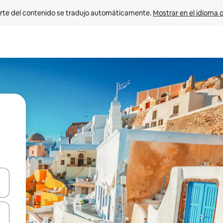
rte del contenido se tradujo automáticamente. 
Mostrar en el idioma o
vegar usando las teclas de las flechas hacia arriba y hacia abajo, o b