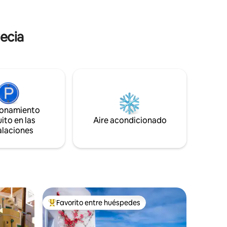
 la villa
ecia
ionamiento
ito en las
Aire acondicionado
alaciones
Favorito entre huéspedes
De los mejores en Favorito entre huéspedes