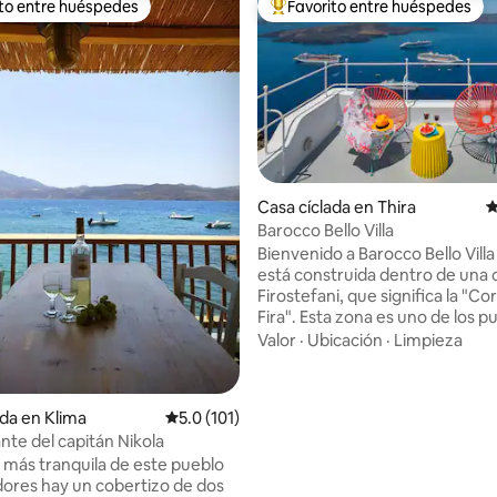
ito entre huéspedes
Favorito entre huéspedes
ejores en Favorito entre huéspedes
De los mejores en Favorito ent
Casa cíclada en Thira
C
4.95 de 5; 114 evaluaciones
Barocco Bello Villa
Bienvenido a Barocco Bello Villa La cas
está construida dentro de una
Firostefani, que significa la "C
Fira". Esta zona es uno de los 
altos de la Caldera dándole una 
Valor
·
Ubicación
·
Limpieza
despejada y magnífica del mar, 
y la mayor parte de Santorini. E
principal de la ciudad, Fira, está
ada en Klima
Calificación promedio: 5.0 de 5; 101 evaluac
5.0 (101)
minutos a pie a lo largo de una d
nte del capitán Nikola
carreteras más pintorescas de la isl
a más tranquila de este pueblo
Aunque es una casa tradicional
ores hay un cobertizo de dos
contiene las comodidades más