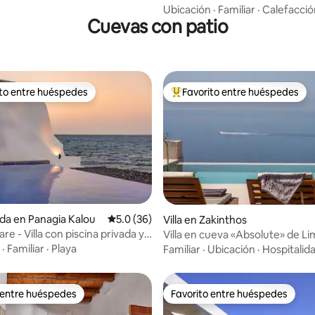
Ubicación
·
Familiar
·
Calefacció
Cuevas con patio
ito entre huéspedes
Favorito entre huéspedes
ejores en Favorito entre huéspedes
De los mejores en Favorito ent
4.94 de 5; 123 evaluaciones
ada en Panagia Kalou
Calificación promedio: 5.0 de 5; 36 evaluac
5.0 (36)
Villa en Zakinthos
re - Villa con piscina privada y
Villa en cueva «Absolute» de L
mar
·
Familiar
·
Playa
Familiar
·
Ubicación
·
Hospitalid
 entre huéspedes
Favorito entre huéspedes
 entre huéspedes
Favorito entre huéspedes