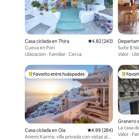
Casa cíclada en Thira
Calificación promedio: 
4.82 (243)
Departam
mmoudio
Cueva en Pori
Suite B N
Ubicación
·
Familiar
·
Cerca
Valor
·
Ubi
Favorito entre huéspedes
Favor
De los mejores en Favorito entre huéspedes
De los m
Granero e
La casa d
Casa cíclada en Oía
Calificación promedio: 
4.99 (284)
Triantaro
Valor
·
Fam
Anemi Karma: villa privada con vistas al