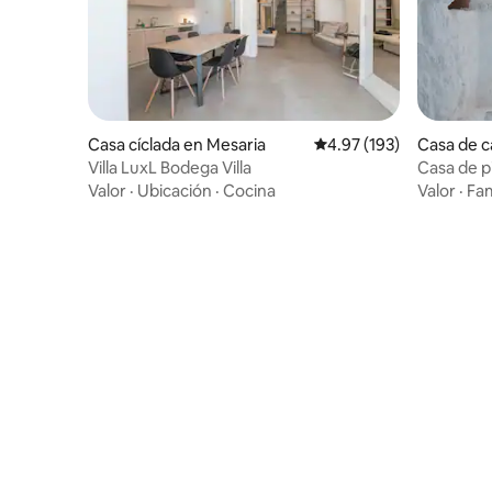
Casa de 
Casa cíclada en Mesaria
Calificación promedio: 
4.97 (193)
Casa de p
Villa LuxL Bodega Villa
Valor
·
Fam
Valor
·
Ubicación
·
Cocina