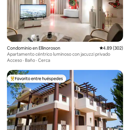
Condominio en Ellinoroson
Calificación pr
4.89 (302)
Apartamento céntrico luminoso con jacuzzi privado
Acceso
·
Baño
·
Cerca
Favorito entre huéspedes
De los mejores en Favorito entre huéspedes