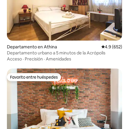
Departamento en Athina
Calificación p
4.9 (652)
Departamento urbano a 5 minutos de la Acrópolis
Acceso
·
Precisión
·
Amenidades
Favorito entre huéspedes
Favorito entre huéspedes