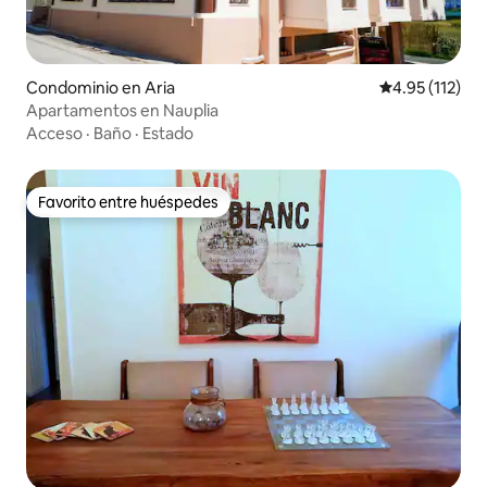
Condominio en Aria
Calificación p
4.95 (112)
Apartamentos en Nauplia
Acceso
·
Baño
·
Estado
Favorito entre huéspedes
Favorito entre huéspedes