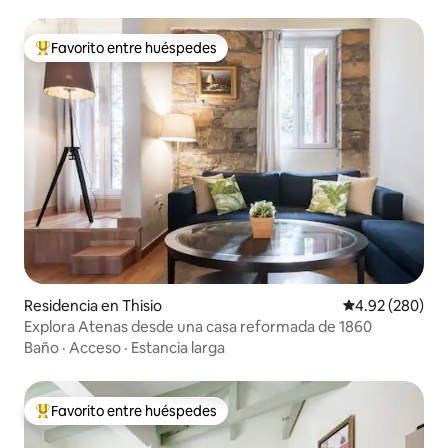
Favorito entre huéspedes
De los mejores en Favorito entre huéspedes
Residencia en Thisio
Calificación pr
4.92 (280)
Explora Atenas desde una casa reformada de 1860
Baño
·
Acceso
·
Estancia larga
Favorito entre huéspedes
De los mejores en Favorito entre huéspedes