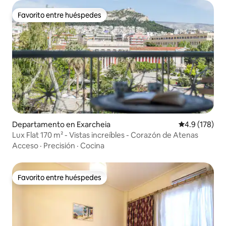
Favorito entre huéspedes
Favorito entre huéspedes
Departamento en Exarcheia
Calificación 
4.9 (178)
Lux Flat 170 m² - Vistas increíbles - Corazón de Atenas
Acceso
·
Precisión
·
Cocina
Favorito entre huéspedes
Favorito entre huéspedes