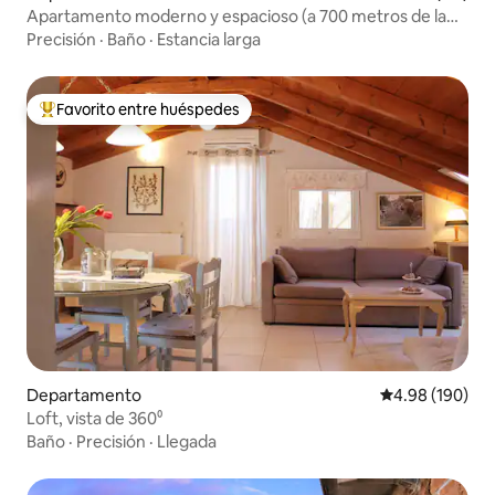
Apartamento moderno y espacioso (a 700 metros de la
playa)
Precisión
·
Baño
·
Estancia larga
Favorito entre huéspedes
De los mejores en Favorito entre huéspedes
Departamento
Calificación pr
4.98 (190)
Loft, vista de 360⁰
Baño
·
Precisión
·
Llegada