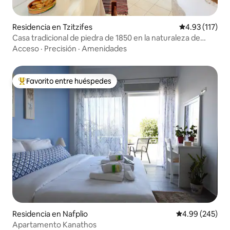
Residencia en Tzitzifes
Calificación p
4.93 (117)
Casa tradicional de piedra de 1850 en la naturaleza de
Chania
Acceso
·
Precisión
·
Amenidades
Favorito entre huéspedes
De los mejores en Favorito entre huéspedes
Residencia en Nafplio
Calificación pr
4.99 (245)
Apartamento Kanathos