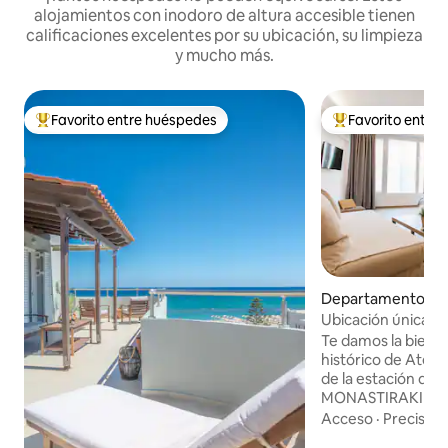
alojamientos con inodoro de altura accesible tienen
calificaciones excelentes por su ubicación, su limpieza
y mucho más.
Favorito entre huéspedes
Favorito entre
De los mejores en Favorito entre huéspedes
De los mejores en
Departamento en 
aki
Ubicación única A
cerca de la Acrópo
Te damos la bienve
histórico de Atena
de la estación de 
MONASTIRAKI (líne
el aeropuerto, líne
Acceso
·
Precisión
puerto del Pireo)