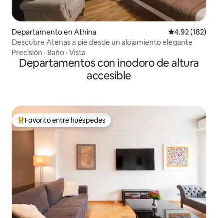
Departamento en Athina
Calificación p
4.92 (182)
Descubre Atenas a pie desde un alojamiento elegante
Precisión
·
Baño
·
Vista
Departamentos con inodoro de altura
accesible
Favorito entre huéspedes
De los mejores en Favorito entre huéspedes