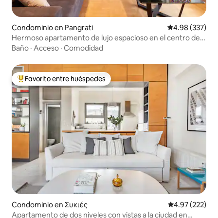
Condominio en Pangrati
Calificación pr
4.98 (337)
Hermoso apartamento de lujo espacioso en el centro de
Atenas
Baño
·
Acceso
·
Comodidad
Favorito entre huéspedes
De los mejores en Favorito entre huéspedes
Condominio en Συκιές
Calificación pr
4.97 (222)
Apartamento de dos niveles con vistas a la ciudad en