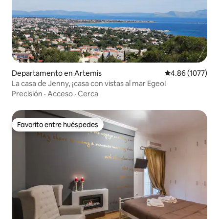
Departamento en Artemis
Calificación pro
4.86 (1077)
La casa de Jenny, ¡casa con vistas al mar Egeo!
Precisión
·
Acceso
·
Cerca
Favorito entre huéspedes
Favorito entre huéspedes