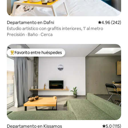
Departamento en Dafni
Calificación pr
4.96 (242)
Estudio artístico con grafitis interiores, 1' al metro
Precisión
·
Baño
·
Cerca
Favorito entre huéspedes
De los mejores en Favorito entre huéspedes
Departamento en Kissamos
Calificación 
5.0 (115)