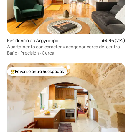
Residencia en Argyroupoli
Calificación pr
4.96 (232)
Apartamento con carácter y acogedor cerca del centro
de Atenas
Baño
·
Precisión
·
Cerca
Favorito entre huéspedes
De los mejores en Favorito entre huéspedes