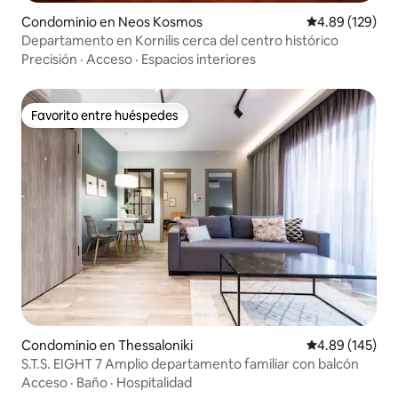
Condominio en Neos Kosmos
Calificación pr
4.89 (129)
Departamento en Kornilis cerca del centro histórico
Precisión
·
Acceso
·
Espacios interiores
Favorito entre huéspedes
Favorito entre huéspedes
Condominio en Thessaloniki
Calificación pr
4.89 (145)
S.T.S. EIGHT 7 Amplio departamento familiar con balcón
Acceso
·
Baño
·
Hospitalidad