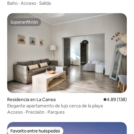
Baño
·
Acceso
·
Salida
Superanfitrión
Superanfitrión
Residencia en La Canea
Calificación pr
4.89 (138)
Elegante apartamento de lujo cerca de la playa
Acceso
·
Precisión
·
Parques
Favorito entre huéspedes
Favorito entre huéspedes