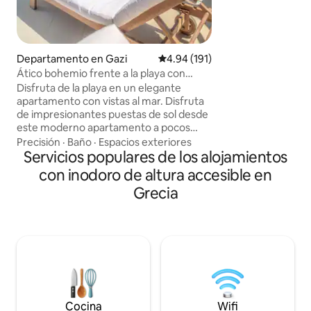
de 20 pasos se lleg
apartamento que s
música. Totalment
de 2017, está situ
joven barrio de Psy
Departamento en Gazi
Calificación promedio: 4.94 de 5
4.94 (191)
una estancia corta
Ático bohemio frente a la playa con
todas las instalaci
vistas al mar
Disfruta de la playa en un elegante
lugar ideal para e
apartamento con vistas al mar. Disfruta
casi todo está a po
de impresionantes puestas de sol desde
este moderno apartamento a pocos
pasos de la playa de Ammoudara.
Precisión
·
Baño
·
Espacios exteriores
Comienza el día nadando o relájate en el
Servicios populares de los alojamientos
balcón con vistas al mar. El encaje
con inodoro de altura accesible en
tradicional cretense y las obras de arte
Grecia
agregan un toque de folclore al elegante
interior. La casa está totalmente
equipada con todo lo que necesitas,
incluida una cocina y comodidades
modernas como wifi, aire acondicionado
y TV. Toma un corto trayecto en auto de
10 minutos hasta el centro de la ciudad
de Heraclión.
Cocina
Wifi