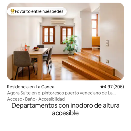
Favorito entre huéspedes
De los mejores en Favorito entre huéspedes
Residencia en La Canea
Calificación pr
4.97 (306)
Agora Suite en el pintoresco puerto veneciano de La
Canea
Acceso
·
Baño
·
Accesibilidad
Departamentos con inodoro de altura
accesible