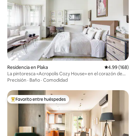
Residencia en Plaka
Calificación pr
4.99 (168)
La pintoresca «Acropolis Cozy House» en el corazón de
Plaka
Precisión
·
Baño
·
Comodidad
Favorito entre huéspedes
De los mejores en Favorito entre huéspedes