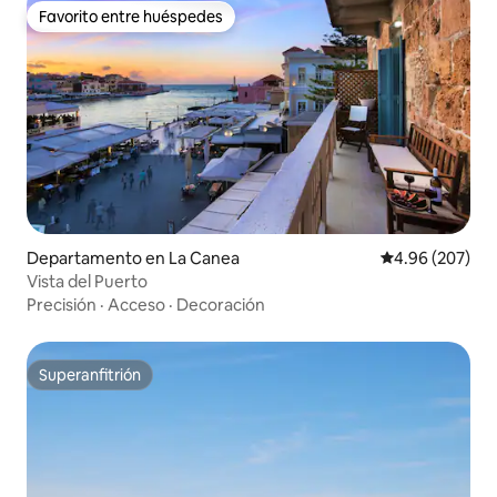
Favorito entre huéspedes
Favorito entre huéspedes
Departamento en La Canea
Calificación pr
4.96 (207)
Vista del Puerto
Precisión
·
Acceso
·
Decoración
Superanfitrión
Superanfitrión