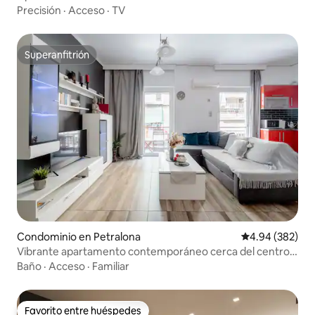
Exarchia
Precisión
·
Acceso
·
TV
Superanfitrión
Superanfitrión
Condominio en Petralona
Calificación pr
4.94 (382)
Vibrante apartamento contemporáneo cerca del centro
histórico.
Baño
·
Acceso
·
Familiar
Favorito entre huéspedes