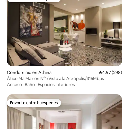
Favorito entre huéspedes
Condominio en Athina
Calificación pr
4.97 (298)
Ático Ma Maison N°1/Vista a la Acrópolis/315Mbps
Acceso
·
Baño
·
Espacios interiores
Favorito entre huéspedes
Favorito entre huéspedes