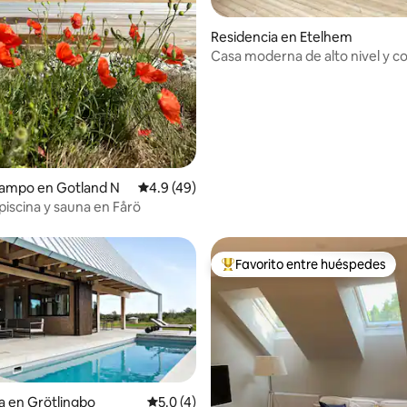
o: 5.0 de 5; 7 evaluaciones
Residencia en Etelhem
Casa moderna de alto nivel y c
balcón
campo en Gotland N
Calificación promedio: 4.9 de 5; 49 evaluac
4.9 (49)
piscina y sauna en Fårö
Favorito entre huéspedes
De los mejores en Favorito ent
a en Grötlingbo
Calificación promedio: 5.0 de 5; 4 evaluac
5.0 (4)