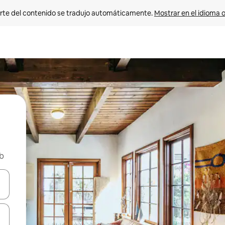
rte del contenido se tradujo automáticamente. 
Mostrar en el idioma o
nb
vegar usando las teclas de las flechas hacia arriba y hacia abajo, o b