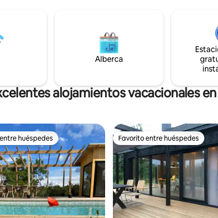
incluidas, se pueden alquilar. La
 moderno, en construcción. Pisos
chimenea de la foto no funcion
to, techos altos, plano de piso
Planta de grava con
 para cenar al aire libre y
se
Estac
los, traen sus propias sábanas y
Alberca
gratu
inst
xcelentes alojamientos vacacionales en
 entre huéspedes
Favorito entre huéspedes
 entre huéspedes
Favorito entre huéspedes