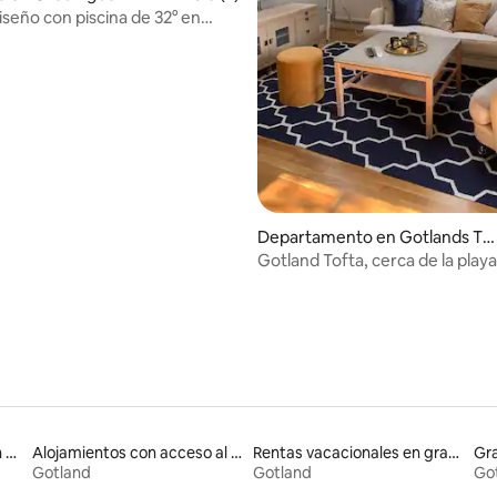
 4.92 de 5; 38 evaluaciones
iseño con piscina de 32° en
Departamento en Gotlands To
fta
Gotland Tofta, cerca de la playa
campo de golf
Alojamientos que admiten mascotas
Alojamientos con acceso al lago
Rentas vacacionales en graneros
Gra
Gotland
Gotland
Go