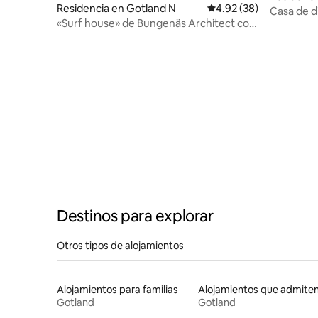
Residencia en Gotland N
Calificación promedio:
4.92 (38)
Casa de d
«Surf house» de Bungenäs Architect con
Sudret
increíbles vistas al mar
Destinos para explorar
Otros tipos de alojamientos
Alojamientos para familias
Gotland
Gotland