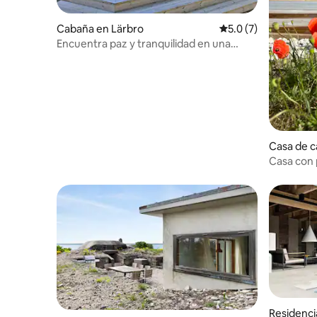
Cabaña en Lärbro
Calificación promedi
5.0 (7)
Encuentra paz y tranquilidad en una
hermosa playa
Casa de 
Casa con 
Residenci