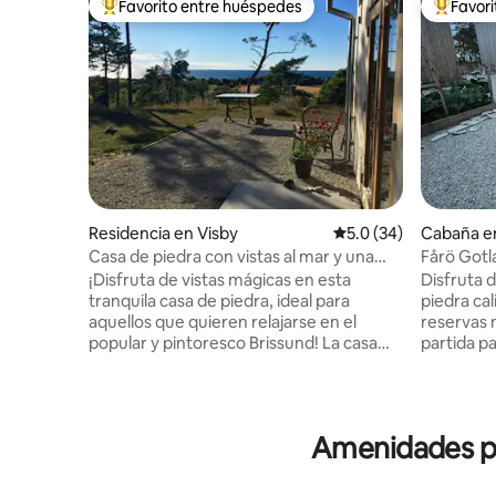
Favorito entre huéspedes
Favor
De los mejores en Favorito entre huéspedes
De los m
Residencia en Visby
Calificación promedio
5.0 (34)
Cabaña e
Casa de piedra con vistas al mar y una
Fårö Gotl
puesta de sol mágica
un entorn
¡Disfruta de vistas mágicas en esta
Disfruta d
tranquila casa de piedra, ideal para
piedra cal
aquellos que quieren relajarse en el
reservas 
popular y pintoresco Brissund! La casa
partida p
tiene 45 metros cuadrados de espacio
caminata
habitable, está equipada para que los
del clima
huéspedes puedan prepararse sus
Helguman
propias comidas y ofrece comodidad
bicicleta. Es imprescindible tener un auto
Amenidades po
durante todo el año gracias a los circuitos
o una bic
de calefacción en el piso de hormigón.
en Fårösu
Bonito patio con zona de comedor,
vacaciones de ve