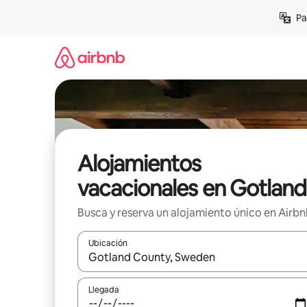
Ir
Pa
al
contenido
Alojamientos
vacacionales en Gotland
Busca y reserva un alojamiento único en Airb
Ubicación
Cuando los resultados estén disponibles, podrás na
Llegada