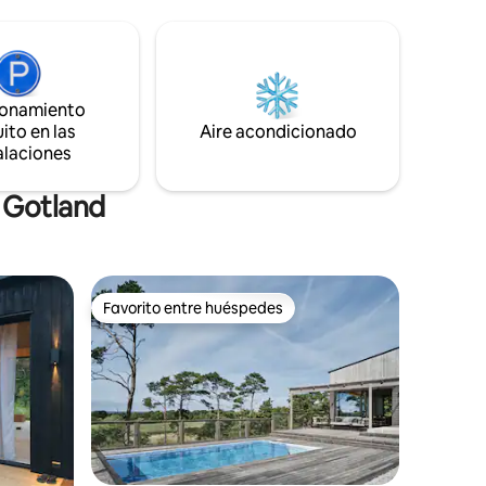
superficies de la cocina. Hay dos
a.
dormitorios separados, pero también
hay una cama doble y un sofá cama
adicionales disponibles. La casa está a
solo 5 minutos a pie de la playa de
ionamiento
Björkhaga, a 10 minutos en coche de la
ito en las
Aire acondicionado
famosa playa de Tofta y a 30 minutos en
alaciones
coche de Visby. 250419: El dormitorio 3
ahora tiene una cama familiar (camas de
120+80), la imagen se actualizará
 Gotland
Favorito entre huéspedes
Favorito entre huéspedes