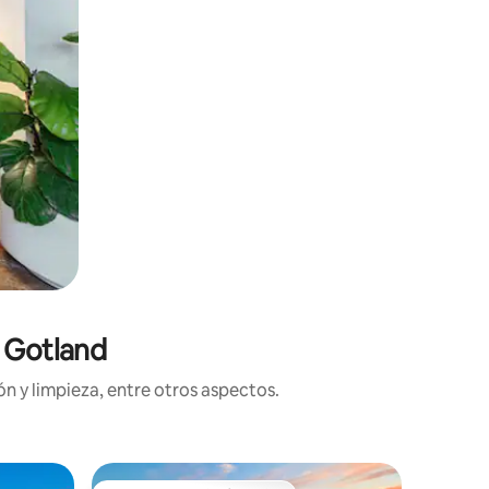
n Gotland
n y limpieza, entre otros aspectos.
Residenc