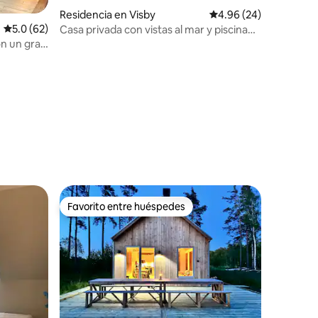
Residencia en Visby
Calificación promedio:
4.96 (24)
Calificación promedio: 5.0 de 5; 62 evaluaciones
5.0 (62)
Casa privada con vistas al mar y piscina
cerca de Visby
on un gran
iones
Favorito entre huéspedes
re huéspedes
Favorito entre huéspedes
iones