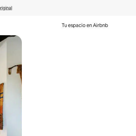
riginal
Tu espacio en Airbnb
ien tocando y deslizando la pantalla.