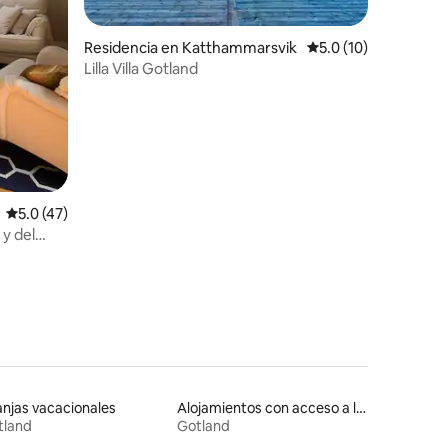
Residencia en Katthammarsvik
Calificación promedi
5.0 (10)
Lilla Villa Gotland
Calificación promedio: 5.0 de 5; 47 evaluaciones
5.0 (47)
 y del
njas vacacionales
Alojamientos con acceso a la playa
tland
Gotland