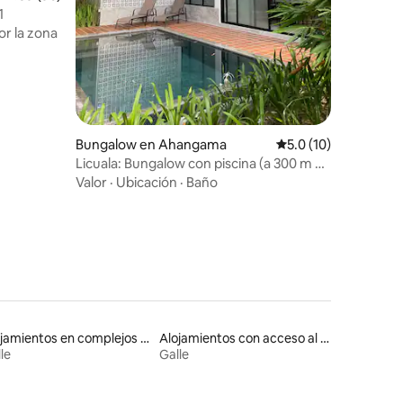
1
r la zona
Bungalow en Ahangama
Calificación promedi
5.0 (10)
Licuala: Bungalow con piscina (a 300 m de
la playa)
Valor
·
Ubicación
·
Baño
Alojamientos en complejos turísticos
Alojamientos con acceso al lago
le
Galle