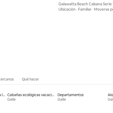
Galawatta Beach Cabana Serie 
Ubicación
·
Familiar
·
Moverse po
cercanos
Qué hacer
Alojamientos con acceso a la playa
Cabañas ecológicas vacacionales
Departamentos
Galle
Galle
Gal