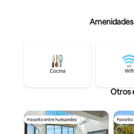
completo. 2 albercas para famili
Wi-Fi de fibra óptica gratis Televisión
amplias á
inteligente Lavadora Cocina: cafetera
servicio 
espresso, freidora de aire Silla alta, cuna y
Amenidades p
portacot El personal está en el lugar
todos los días. Desayuno diario de
cortesía y nuestro gerente puede
organizar un chef interno para tu grupo.
Cocina
Wifi
Otros 
Favorito entre huéspedes
Favorito
Favorito entre huéspedes
Favorito