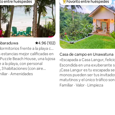
ito entre huéspedes
Favorito entre huéspedes
ejores en Favorito entre huéspedes
De los mejores en Favorito ent
Habaraduwa
Calificación promedio: 4.96 de 5; 102 evaluac
4.96 (102)
 dormitorios frente a la playa con
rsonal
 estancias mejor calificadas en
Casa de campo en Unawatuna
, Puzzle Beach House, una lujosa
«Escapada a Casa Langur, felici
4.88 de 5; 180 evaluaciones
te a la playa, con personal
selva cerca de la playa»
Escondida en una exuberante s
 3 habitaciones (con aire
¡Casa Langur es tu escapada se
nado), todas con baño privado,
iliar
·
Amenidades
monos pueden ser tus invitado
rtesía Esta joya, entre
matutinos y el único tráfico son
es alojamientos de Airbnb en
pájaros que pasan volando. A so
Familiar
·
Valor
·
Limpieza
undo, combina elegancia
minutos a pie se encuentra la 
servicio excepcional y
Unawatuna y Jungle Beach. Relá
lias,
comodidad del aire acondicion
parejas que buscan un refugio
mantente conectado con wifi r
tugas, a
simplemente desconecta y disf
pie. Chef de tiempo
espectáculo de la naturaleza. 