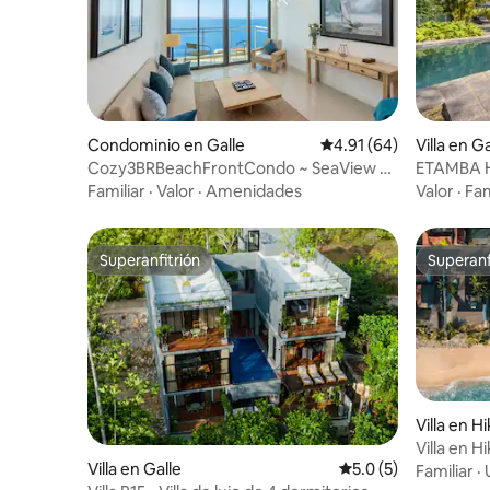
Condominio en Galle
Calificación promedio:
4.91 (64)
Villa en Ga
Cozy3BRBeachFrontCondo ~ SeaView ~
ETAMBA 
G'FortIn5 ~ Galle ~ Lux
Familiar
·
Valor
·
Amenidades
Valor
·
Fam
Superanfitrión
Superanf
Superanfitrión
Superanf
Villa en 
Villa en H
Villa en Galle
Calificación promedi
5.0 (5)
playa
Familiar
·