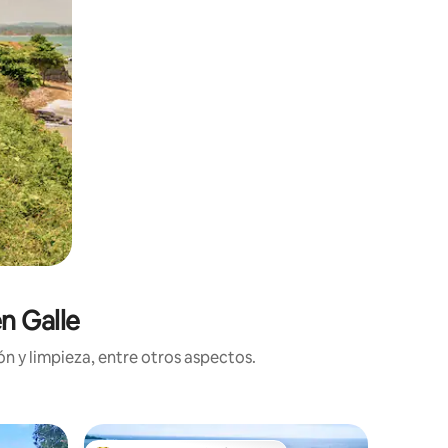
n Galle
n y limpieza, entre otros aspectos.
Villa en G