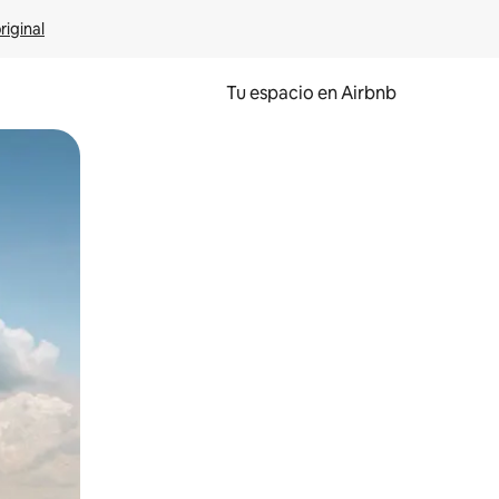
riginal
Tu espacio en Airbnb
ien tocando y deslizando la pantalla.