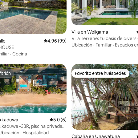
Villa en Weligama
Villa Terrene: tu oasis de divers
 4.91 de 5; 64 evaluaciones
lle
Calificación promedio: 4.96 de 5; 99 evaluac
4.96 (99)
la playa
Ubicación
·
Familiar
·
Espacios e
HOUSE
iliar
·
Cocina
itrión
Favorito entre huéspedes
itrión
Favorito entre huéspedes
Hikkaduwa
Calificación promedio: 5.0 de 5; 6 evaluac
5.0 (6)
ikkaduwa -3BR, piscina privada,
o: 5.0 de 5; 5 evaluaciones
Ubicación
·
Hospitalidad
Cabaña en Unawatuna