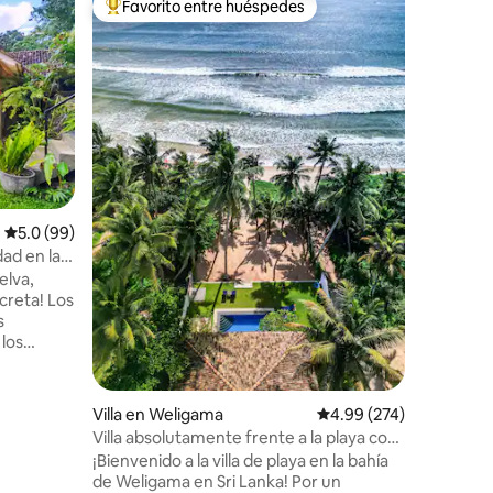
Favorito entre huéspedes
Favor
re huéspedes
De los mejores en Favorito entre huéspedes
De los 
Kumbura V
lujo
Villa bou
completo,
selva, co
aire libre
Anunciad
Familiar
·
mejores v
Nast Trav
iones
sueño de 
los huésp
garantiza
Calificación promedio: 5.0 de 5; 99 evaluaciones
5.0 (99)
tuk tuk d
dad en la
Tiene ca
elva,
recámara
creta! Los
baño priv
s
familiar 
 los
lo 10
famosa
jate en la
Villa en Weligama
Calificación promedio: 
4.99 (274)
ado,
Villa absolutamente frente a la playa con
ápido o
piscina.
¡Bienvenido a la villa de playa en la bahía
ruta del
de Weligama en Sri Lanka! Por un
Rodeado