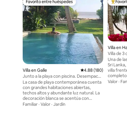
Favorito entre huéspedes
Favor
Favorito entre huéspedes
De los m
Villa en 
Villa de 3
chef y pe
Una de las
Sri Lanka
Villa en Galle
Calificación promedio: 
4.88 (180)
villa fren
completo,
Junto a la playa con piscina. Desempaca-
acondicio
Relájate-Disfruta
Valor
·
Fam
La casa de playa contemporánea cuenta
y desayuno de co
con grandes habitaciones abiertas,
los mejor
techos altos y abundante luz natural. La
todo el m
decoración blanca se acentúa con
tropical, 
colores brillantes y texturas de madera.
Familiar
·
Valor
·
Jardín
privacidad. Perfecto para fami
Uso exclusivo de la casa, jardín. La piscina
amigos o 
de 10 m incluye un escalón de poca
paradisíaco. Un santuario de tor
profundidad Aire acondicionado y
poca distancia a 
ventiladores de techo en las habitaciones