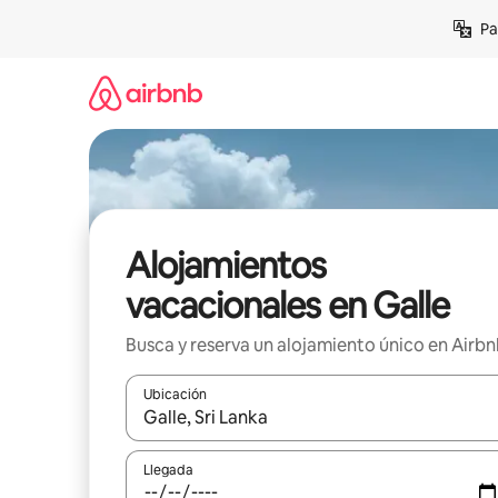
Ir
Pa
al
contenido
Alojamientos
vacacionales en Galle
Busca y reserva un alojamiento único en Airb
Ubicación
Cuando los resultados estén disponibles, podrás na
Llegada