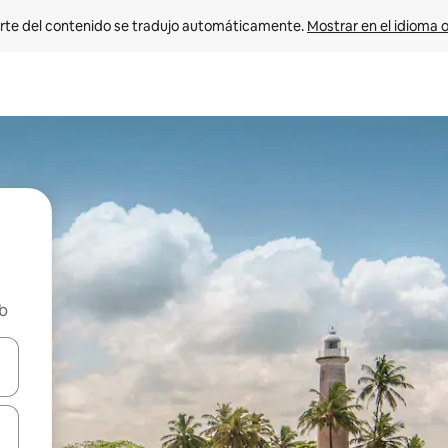
rte del contenido se tradujo automáticamente. 
Mostrar en el idioma o
nb
vegar usando las teclas de las flechas hacia arriba y hacia abajo, o b