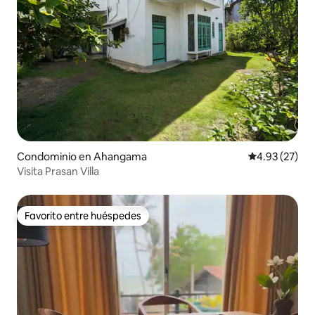
Condominio en Ahangama
Calificación 
4.93 (27)
Visita Prasan Villa
Favorito entre huéspedes
Favorito entre huéspedes