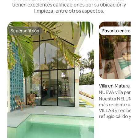
tienen excelentes calificaciones por su ubicación y
limpieza, entre otros aspectos.
Superanfitrión
Favorito entre h
Superanfitrión
Favorito entre h
Villa en Matara
NUEVA villa para l
privada - Amare Vi
Nuestra NELUM Vill
más reciente a la
VILLAS y recibe a
refugio cálido y e
arquitectura mode
vida tropical. Con
inspiración marroq