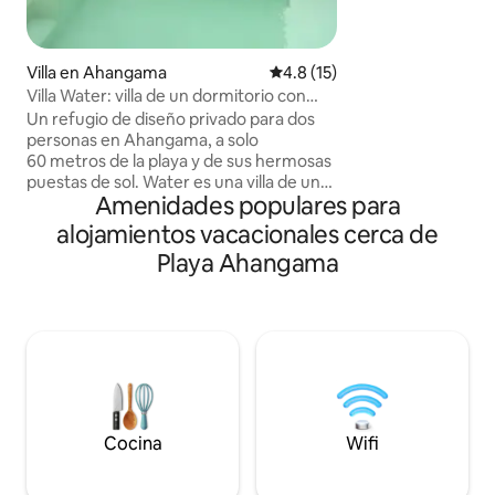
madera, la villa se
privada completame
desde el exterior,
profunda sensación
Villa en Ahangama
Calificación promedio: 4.8 de 
4.8 (15)
tiempo que se ma
Villa Water: villa de un dormitorio con
conexión con la n
piscina profunda
Un refugio de diseño privado para dos
escapada ideal pa
personas en Ahangama, a solo
privacidad y una es
60 metros de la playa y de sus hermosas
relajado pueblo de
puestas de sol. Water es una villa de un
Amenidades populares para
dormitorio ubicada en su propio jardín
tropical amurallado, con una pequeña
alojamientos vacacionales cerca de
piscina privada y una impresionante
Playa Ahangama
fachada de vidrio que inunda el espacio
de luz. Arriba encontrarás un dormitorio
tamaño king. Y una pequeña terraza
para contemplar el mar. El baño tiene
una ducha a ras de suelo y una bañera
independiente. Diseñado para ofrecer
privacidad, tranquilidad y comodidad, a
pocos minutos de los lugares de surf, las
cafeterías y los restaurantes de
Cocina
Wifi
Ahangama