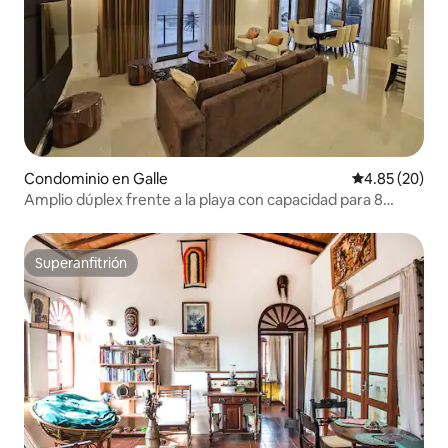
Condominio en Galle
Calificación p
4.85 (20)
Amplio dúplex frente a la playa con capacidad para 8
personas y vista al mar 5 dormitorios y 4 recámaras
Superanfitrión
Superanfitrión