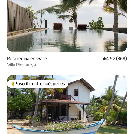
Residencia en Galle
Calificación pr
4.92 (368)
Villa Pinthaliya
Favorito entre huéspedes
De los mejores en Favorito entre huéspedes