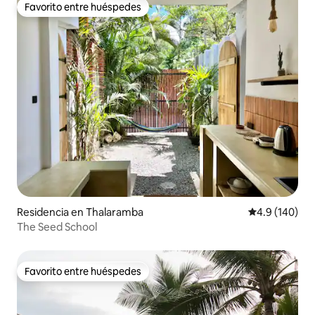
Favorito entre huéspedes
Favorito entre huéspedes
Residencia en Thalaramba
Calificación 
4.9 (140)
The Seed School
Favorito entre huéspedes
Favorito entre huéspedes