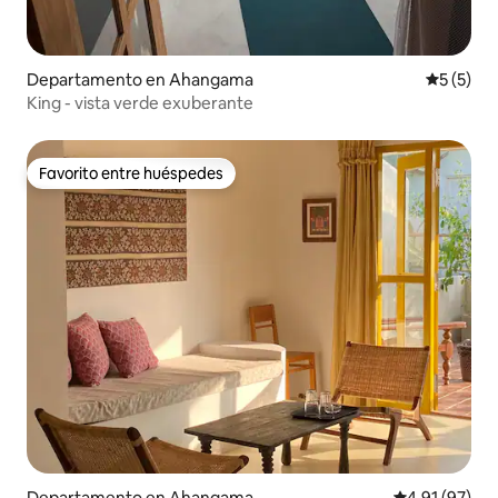
Departamento en Ahangama
Calificac
5 (5)
King - vista verde exuberante
Favorito entre huéspedes
Favorito entre huéspedes
Departamento en Ahangama
Calificación 
4.91 (97)