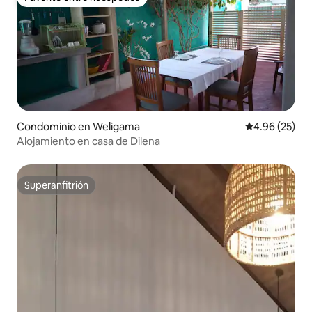
Favorito entre huéspedes
Condominio en Weligama
Calificación p
4.96 (25)
Alojamiento en casa de Dilena
Superanfitrión
Superanfitrión