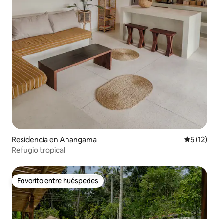
Residencia en Ahangama
Calificaci
5 (12)
Refugio tropical
Favorito entre huéspedes
Favorito entre huéspedes