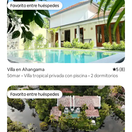
Favorito entre huéspedes
Favorito entre huéspedes
Villa en Ahangama
Calificac
5 (8)
Sōmar • Villa tropical privada con piscina • 2 dormitorios
Favorito entre huéspedes
Favorito entre huéspedes