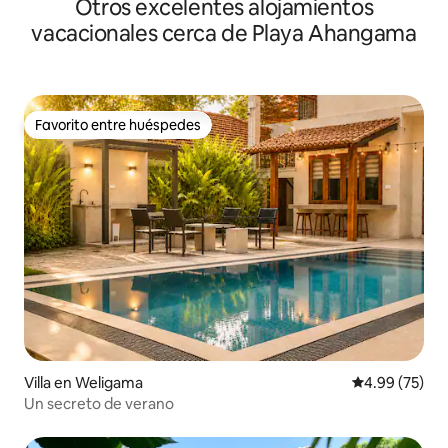
Otros excelentes alojamientos
vacacionales cerca de Playa Ahangama
Favorito entre huéspedes
Favorito entre huéspedes
Villa en Weligama
Calificación p
4.99 (75)
Un secreto de verano