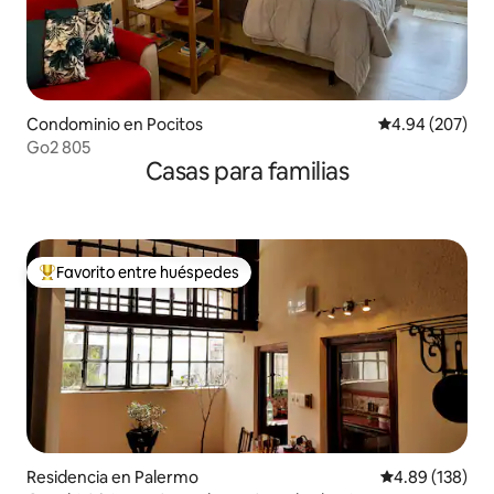
Condominio en Pocitos
Calificación pr
4.94 (207)
Go2 805
Casas para familias
Favorito entre huéspedes
De los mejores en Favorito entre huéspedes
Residencia en Palermo
Calificación pr
4.89 (138)