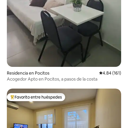
Residencia en Pocitos
Calificación p
4.84 (161)
Acogedor Apto en Pocitos, a pasos de la costa
Favorito entre huéspedes
De los mejores en Favorito entre huéspedes