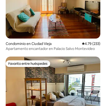
Condominio en Ciudad Vieja
Calificación p
4.79 (233)
Apartamento encantador en Palacio Salvo Montevideo
Favorito entre huéspedes
Favorito entre huéspedes