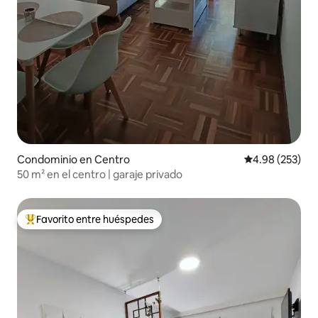
Condominio en Centro
Calificación pr
4.98 (253)
50 m² en el centro | garaje privado
Favorito entre huéspedes
De los mejores en Favorito entre huéspedes