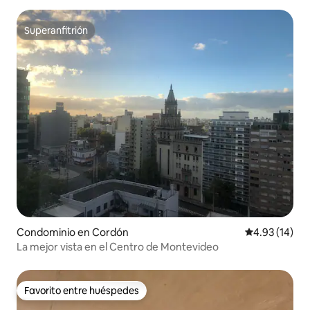
Superanfitrión
Superanfitrión
Condominio en Cordón
Calificación 
4.93 (14)
La mejor vista en el Centro de Montevideo
Favorito entre huéspedes
Favorito entre huéspedes