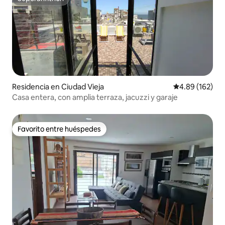
Superanfitrión
Residencia en Ciudad Vieja
Calificación pr
4.89 (162)
Casa entera, con amplia terraza, jacuzzi y garaje
Favorito entre huéspedes
Favorito entre huéspedes