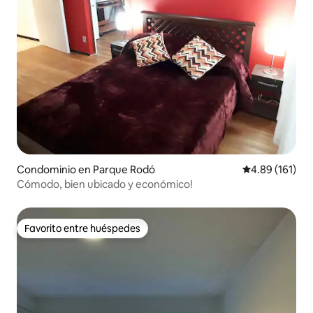
Condominio en Parque Rodó
Calificación p
4.89 (161)
Cómodo, bien ubicado y económico!
Favorito entre huéspedes
Favorito entre huéspedes