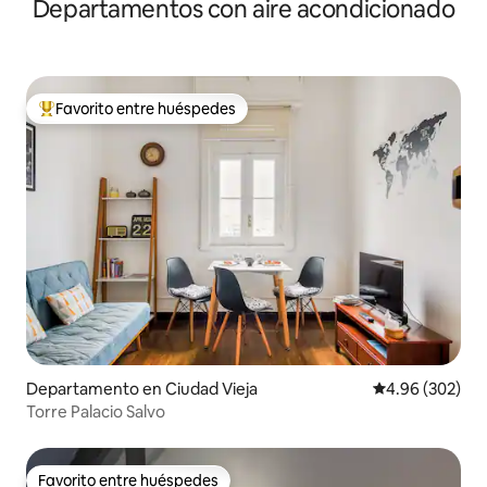
Departamentos con aire acondicionado
Favorito entre huéspedes
De los mejores en Favorito entre huéspedes
Departamento en Ciudad Vieja
Calificación pr
4.96 (302)
Torre Palacio Salvo
Favorito entre huéspedes