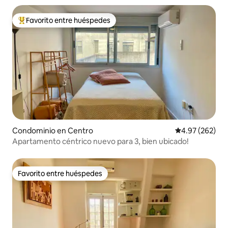
Favorito entre huéspedes
De los mejores en Favorito entre huéspedes
Condominio en Centro
Calificación pr
4.97 (262)
Apartamento céntrico nuevo para 3, bien ubicado!
Favorito entre huéspedes
Favorito entre huéspedes