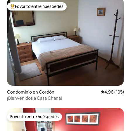
Favorito entre huéspedes
De los mejores en Favorito entre huéspedes
Condominio en Cordón
Calificación pr
4.96 (105)
¡Bienvenidos a Casa Chaná!
Favorito entre huéspedes
Favorito entre huéspedes