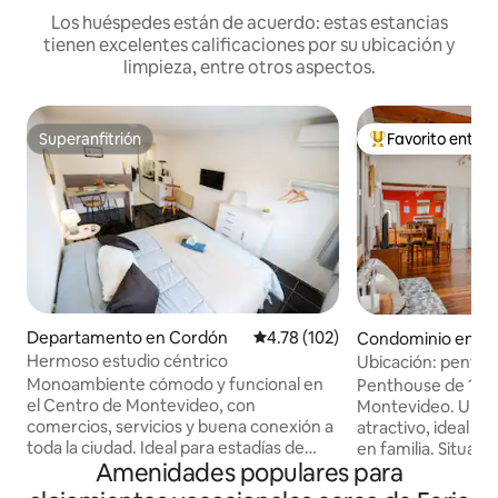
Los huéspedes están de acuerdo: estas estancias
tienen excelentes calificaciones por su ubicación y
limpieza, entre otros aspectos.
Superanfitrión
Favorito entre
Superanfitrión
De los mejores en
Departamento en Cordón
Calificación promedio: 4.78 de 5
4.78 (102)
Condominio en C
Hermoso estudio céntrico
Ubicación: penth
garaje y traslado g
Monoambiente cómodo y funcional en
Penthouse de 100
el Centro de Montevideo, con
Montevideo. Un lu
comercios, servicios y buena conexión a
atractivo, ideal pa
toda la ciudad. Ideal para estadías de
en familia. Situad
Amenidades populares para
trabajo o familiares, con todo lo
18 de Julio y “walk
necesario para una estancia práctica y
numerosos atractiv