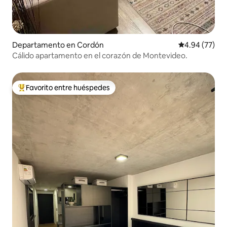
Departamento en Cordón
Calificación p
4.94 (77)
Cálido apartamento en el corazón de Montevideo.
Favorito entre huéspedes
De los mejores en Favorito entre huéspedes