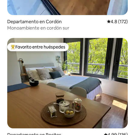
Departamento en Cordón
Calificación 
4.8 (172)
Monoambiente en cordón sur
Favorito entre huéspedes
De los mejores en Favorito entre huéspedes
Departamento en Pocitos
Calificación pr
4.99 (136)