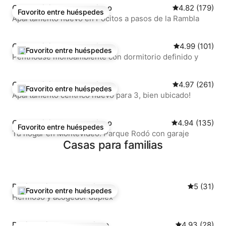
Condominio en Montevideo
Calificación p
4.82 (179)
Favorito entre huéspedes
Favorito entre huéspedes
Apartamento nuevo en Pocitos a pasos de la Rambla
Condominio en Montevideo
Calificación p
4.99 (101)
Favorito entre huéspedes
De los mejores en Favorito entre huéspedes
Penthouse monoambiente con dormitorio definido y
Condominio en Montevideo
Calificación p
4.97 (261)
Favorito entre huéspedes
De los mejores en Favorito entre huéspedes
Apartamento céntrico nuevo para 3, bien ubicado!
Condominio en Montevideo
Calificación pr
4.94 (135)
Favorito entre huéspedes
Favorito entre huéspedes
Tu hogar en Montevideo: Parque Rodó con garaje
Casas para familias
Residencia en Montevideo
Calificaci
5 (31)
Favorito entre huéspedes
De los mejores en Favorito entre huéspedes
Hermoso y acogedor dúplex
Residencia en Montevideo
Calificación 
4.93 (28)