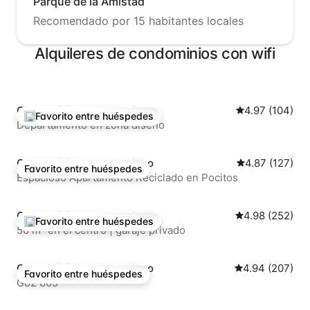
Parque de la Amistad
Recomendado por 15 habitantes locales
Alquileres de condominios con wifi
Condominio en Montevideo
Calificación p
4.97 (104)
Favorito entre huéspedes
De los mejores en Favorito entre huéspedes
Departamento en zona diseño
Condominio en Montevideo
Calificación p
4.87 (127)
Favorito entre huéspedes
Favorito entre huéspedes
Espacioso Apartamento Reciclado en Pocitos
Condominio en Montevideo
Calificación pr
4.98 (252)
Favorito entre huéspedes
De los mejores en Favorito entre huéspedes
50 m² en el centro | garaje privado
Condominio en Montevideo
Calificación pr
4.94 (207)
Favorito entre huéspedes
Favorito entre huéspedes
Go2 805