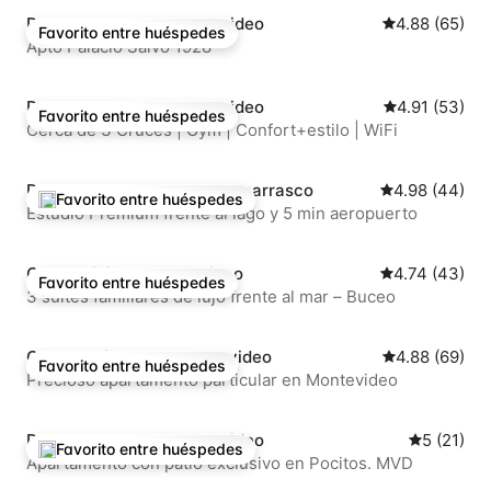
Departamento en Montevideo
Calificación 
4.88 (65)
Favorito entre huéspedes
Favorito entre huéspedes
Apto Palacio Salvo 1928
Departamento en Montevideo
Calificación 
4.91 (53)
Favorito entre huéspedes
Favorito entre huéspedes
Cerca de 3 Cruces | Gym | Confort+estilo | WiFi
Departamento en Barra de carrasco
Calificación p
4.98 (44)
Favorito entre huéspedes
De los mejores en Favorito entre huéspedes
Estudio Premium frente al lago y 5 min aeropuerto
Condominio en Montevideo
Calificación p
4.74 (43)
Favorito entre huéspedes
Favorito entre huéspedes
3 suites familiares de lujo frente al mar – Buceo
Casa particular en Montevideo
Calificación 
4.88 (69)
Favorito entre huéspedes
Favorito entre huéspedes
Precioso apartamento particular en Montevideo
Departamento en Montevideo
Calificaci
5 (21)
Favorito entre huéspedes
De los mejores en Favorito entre huéspedes
Apartamento con patio exclusivo en Pocitos. MVD