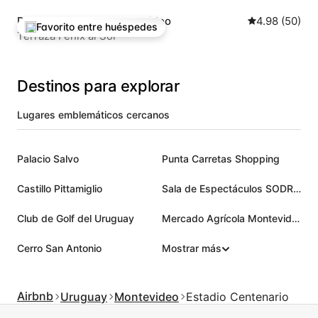
Departamento en Montevideo
Calificación 
4.98 (50)
Favorito entre huéspedes
De los mejores en Favorito entre huéspedes
Terraza Fenix al Sol
Destinos para explorar
Lugares emblemáticos cercanos
Palacio Salvo
Punta Carretas Shopping
Castillo Pittamiglio
Sala de Espectáculos SODRE_Auditorio Nacional Adela Reta
Club de Golf del Uruguay
Mercado Agrícola Montevideo - Mam
Cerro San Antonio
Mostrar más
Airbnb
Uruguay
Montevideo
Estadio Centenario