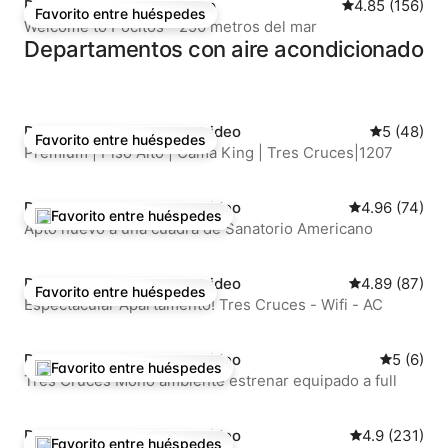
Residencia en Montevideo
Calificación p
4.85 (156)
Favorito entre huéspedes
Favorito entre huéspedes
Welcome to Pocitos - 250 metros del mar
Departamentos con aire acondicionado
Departamento en Montevideo
Calificaci
5 (48)
Favorito entre huéspedes
Favorito entre huéspedes
Premium | Piso Alto | Cama King | Tres Cruces|1207
Departamento en Montevideo
Calificación 
4.96 (74)
Favorito entre huéspedes
De los mejores en Favorito entre huéspedes
Apto nuevo a una cuadra de Sanatorio Americano
Departamento en Montevideo
Calificación 
4.89 (87)
Favorito entre huéspedes
Favorito entre huéspedes
Espectacular Apartamento! Tres Cruces - Wifi - AC
Departamento en Montevideo
Calificac
5 (6)
Favorito entre huéspedes
De los mejores en Favorito entre huéspedes
Tres Cruces Mono ambiente estrenar equipado a full
Departamento en Montevideo
Calificación 
4.9 (231)
Favorito entre huéspedes