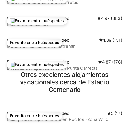
De los mejores en Favorito entre huéspedes
Maravilloso estudio Punta Carretas
Departamento en Montevideo
Calificación pr
4.97 (383)
Favorito entre huéspedes
De los mejores en Favorito entre huéspedes
Excelente ubicacion
Departamento en Montevideo
Calificación p
4.89 (151)
Favorito entre huéspedes
Favorito entre huéspedes
Moderno Apartamento a estrenar
Departamento en Montevideo
Calificación p
4.87 (176)
Favorito entre huéspedes
De los mejores en Favorito entre huéspedes
Encantandor apartamento en Punta Carretas
Otros excelentes alojamientos
vacacionales cerca de Estadio
Centenario
Departamento en Montevideo
Calificaci
5 (17)
Favorito entre huéspedes
Favorito entre huéspedes
Luxe | Nuevo Apartamento en Pocitos -Zona WTC