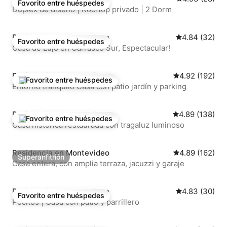
Favorito entre huéspedes
Favorito entre huéspedes
Dúplex de diseño | Rooftop privado | 2 Dorm
Residencia en Montevideo
Calificación p
4.84 (32)
Favorito entre huéspedes
Favorito entre huéspedes
Casa de Lujo en Carrasco Sur, Espectacular!
Residencia en Montevideo
Calificación p
4.92 (192)
Favorito entre huéspedes
De los mejores en Favorito entre huéspedes
Entorno tranquilo Casa con patio jardín y parking
Residencia en Montevideo
Calificación p
4.89 (138)
Favorito entre huéspedes
De los mejores en Favorito entre huéspedes
Casa histórica restaurada con tragaluz luminoso
Residencia en Montevideo
Calificación p
4.89 (162)
Superanfitrión
Superanfitrión
Casa entera, con amplia terraza, jacuzzi y garaje
Residencia en Montevideo
Calificación p
4.83 (30)
Favorito entre huéspedes
Favorito entre huéspedes
Pocitos | Casa con patio y parrillero