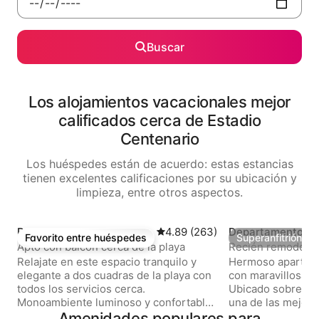
Buscar
Los alojamientos vacacionales mejor
calificados cerca de Estadio
Centenario
Los huéspedes están de acuerdo: estas estancias
tienen excelentes calificaciones por su ubicación y
limpieza, entre otros aspectos.
Departamento en Montev
Calificación promedio: 4.89 de 
4.89 (263)
Departamento en
Favorito entre huéspedes
Superanfitrión
Favorito entre huéspedes
Superanfitrión
ideo
deo
Apto con balcón cerca de la playa
Recién remodelado
la bahía
Relajate en este espacio tranquilo y
Hermoso apartam
elegante a dos cuadras de la playa con
con maravillosa vis
todos los servicios cerca.
Ubicado sobre la Rambla de Pocitos,
Monoambiente luminoso y confortable,
una de las mejora
con balcón y espacio coworking. Sofá
Amenidades populares para
de la ciudad. A 1