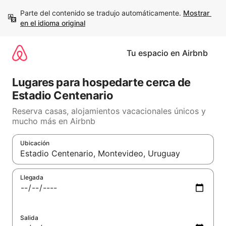
Ir
Parte del contenido se tradujo automáticamente. 
Mostrar 
al
en el idioma original
contenido
Tu espacio en Airbnb
Lugares para hospedarte cerca de
Estadio Centenario
Reserva casas, alojamientos vacacionales únicos y
mucho más en Airbnb
Ubicación
Cuando los resultados estén disponibles, podrás navegar usando
Llegada
Salida