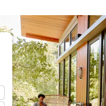
vegar usando las teclas de las flechas hacia arriba y hacia abajo, o b