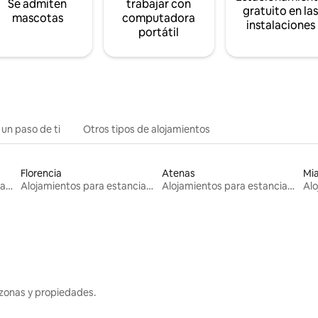
Se admiten
trabajar con
gratuito en la
mascotas
computadora
instalaciones
portátil
 un paso de ti
Otros tipos de alojamientos
Florencia
Atenas
Mi
Alojamientos para estancias largas
Alojamientos para estancias largas
Alojamientos para estancias largas
zonas y propiedades.