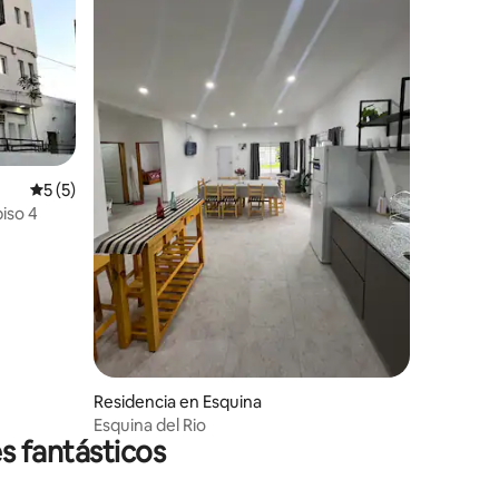
Calificación promedio: 5 de 5; 5 evaluaciones
5 (5)
iso 4
Residencia en Esquina
Esquina del Rio
s fantásticos