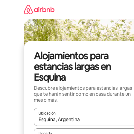
Ir
al
contenido
Alojamientos para
estancias largas en
Esquina
Descubre alojamientos para estancias largas
que te harán sentir como en casa durante un
mes o más.
Ubicación
Cuando los resultados estén disponibles, podrás na
Llegada