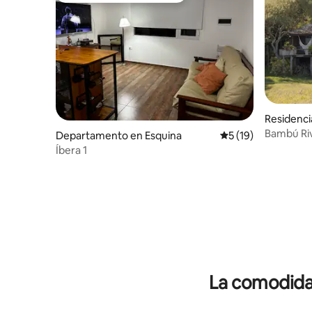
Residenci
Bambú Ri
Departamento en Esquina
Calificación promed
5 (19)
Íbera 1
La comodidad