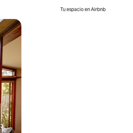
Tu espacio en Airbnb
ien tocando y deslizando la pantalla.