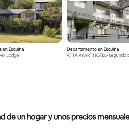
a en Esquina
Departamento en Esquina
ver Lodge
ATTA APART HOTEL- segundo p
io: 5 de 5; 19 evaluaciones
 de un hogar y unos precios mensuale