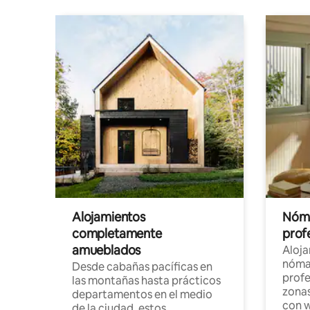
Alojamientos
Nóma
completamente
profe
amueblados
Aloj
nómad
Desde cabañas pacíficas en
profe
las montañas hasta prácticos
zonas
departamentos en el medio
con w
de la ciudad, estos