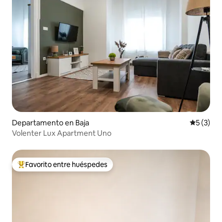
Departamento en Baja
Calificac
5 (3)
Volenter Lux Apartment Uno
Favorito entre huéspedes
De los mejores en Favorito entre huéspedes