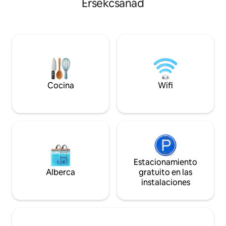
Érsekcsanád
pantalla plana y 
lugar tranquilo. El bosque y los pueblos
de 3 dormitorios c
de los alrededores ofrecen muchas
cocina compartida
oportunidades, dependiendo de cómo
aquellos que quiera
quieran pasar su tiempo. ¿Una excursión
propiedad cuenta c
por Mecsek? ¿Degustación de vinos o
libre, jacuzzi, saun
turismo? ¿O tal vez descubrirse el uno al
parrilla de carbón. 
otro? ¡La elección es vuestra!
sauna está sujeto 
por reservación.
Cocina
Wifi
Estacionamiento
Alberca
gratuito en las
instalaciones