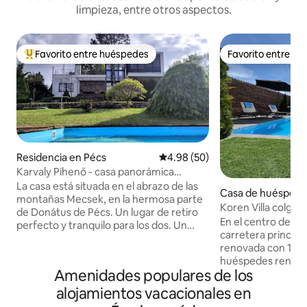
limpieza, entre otros aspectos.
Favorito entre huéspedes
Favorito entre h
De los mejores en Favorito entre huéspedes
Favorito entre h
Residencia en Pécs
Calificación promedio: 4.98 de 
4.98 (50)
Karvaly Pihenő - casa panorámica
privada
La casa está situada en el abrazo de las
Casa de huéspede
montañas Mecsek, en la hermosa parte
Koren Villa colgan
de Donátus de Pécs. Un lugar de retiro
En el centro de la p
perfecto y tranquilo para los dos. Un
carretera principal
verdadero descanso os espera en los
renovada con 13 a
espacios amplios de la casa y en su
huéspedes renovad
magnífico panorama. El centro de la
Amenidades populares de los
modernidad, con u
ciudad está cerca, con todas sus
estacionamiento fr
alojamientos vacacionales en
posibilidades, pero lo suficientemente
equipado con un te
lejos como para que podáis retiraros a un