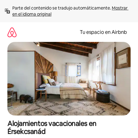
Ir
Parte del contenido se tradujo automáticamente. 
Mostrar 
al
en el idioma original
contenido
Tu espacio en Airbnb
Alojamientos vacacionales en
Érsekcsanád