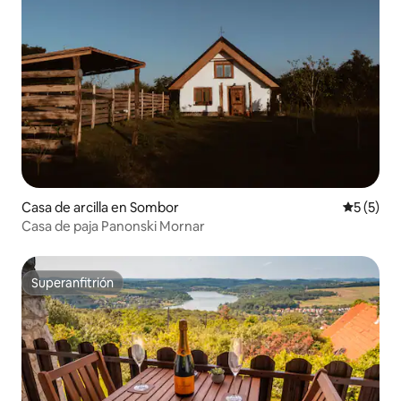
Casa de arcilla en Sombor
Calificac
5 (5)
Casa de paja Panonski Mornar
Superanfitrión
Superanfitrión