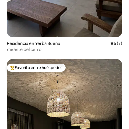
Residencia en Yerba Buena
Calificac
5 (7)
mirante del cerro
Favorito entre huéspedes
De los mejores en Favorito entre huéspedes