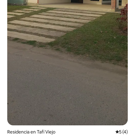
Residencia en Tafí Viejo
Calificac
5 (4)