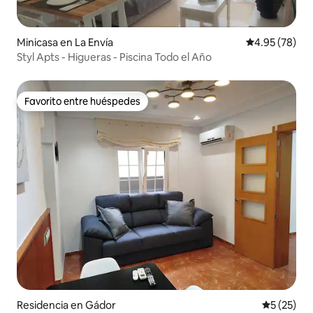
Minicasa en La Envía
Calificación p
4.95 (78)
Styl Apts - Higueras - Piscina Todo el Año
Favorito entre huéspedes
Favorito entre huéspedes
Residencia en Gádor
Calificaci
5 (25)