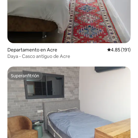
Departamento en Acre
Calificación p
4.85 (191)
Daya - Casco antiguo de Acre
Superanfitrión
Superanfitrión