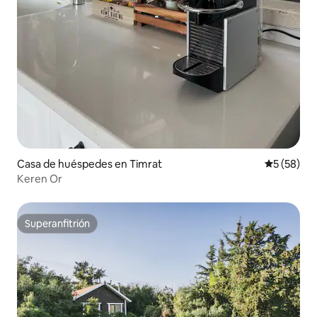
Casa de huéspedes en Timrat
Calificaci
5 (58)
Keren Or
Superanfitrión
Superanfitrión