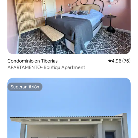
Condominio en Tiberias
Calificación p
4.96 (76)
APARTAMENTO- Boutiqu Apartment
Superanfitrión
Superanfitrión