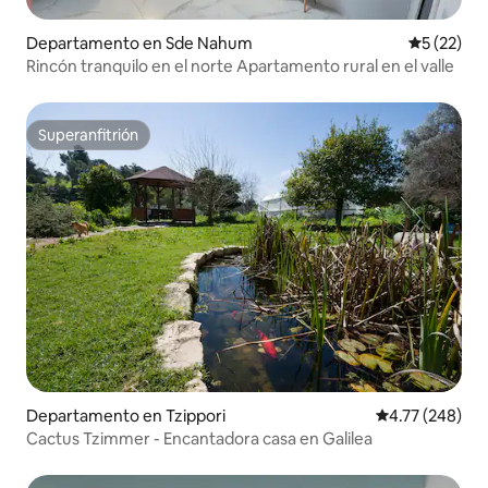
Departamento en Sde Nahum
Calificaci
5 (22)
Rincón tranquilo en el norte Apartamento rural en el valle
Superanfitrión
Superanfitrión
Departamento en Tzippori
Calificación pr
4.77 (248)
Cactus Tzimmer - Encantadora casa en Galilea