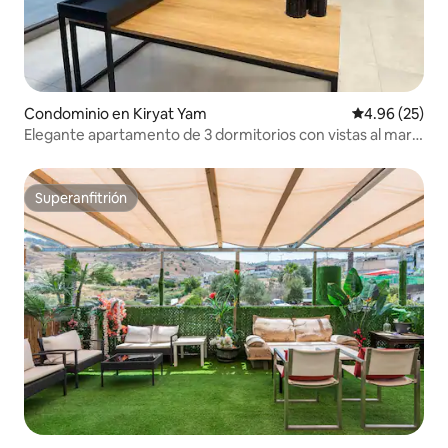
Condominio en Kiryat Yam
Calificación p
4.96 (25)
Elegante apartamento de 3 dormitorios con vistas al mar
en Kiryat Yam
Superanfitrión
Superanfitrión