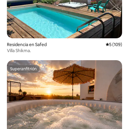
Residencia en Safed
Calificació
5 (109)
Villa Shikma.
Superanfitrión
Superanfitrión