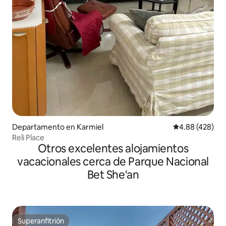
Departamento en Karmiel
Calificación pr
4.88 (428)
Reli Place
Otros excelentes alojamientos
vacacionales cerca de Parque Nacional
Bet She'an
Superanfitrión
Superanfitrión