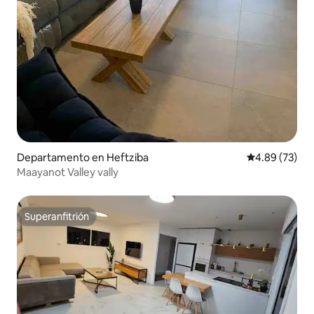
Departamento en Heftziba
Calificación p
4.89 (73)
Maayanot Valley vally
Superanfitrión
Superanfitrión