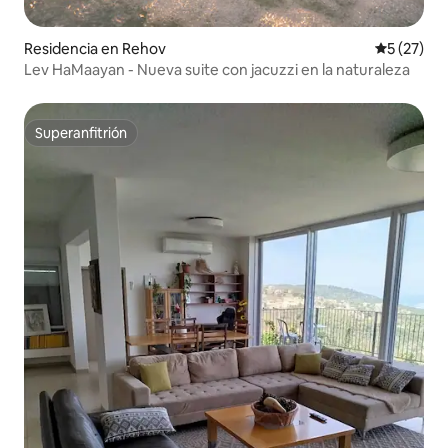
Residencia en Rehov
Calificaci
5 (27)
Lev HaMaayan - Nueva suite con jacuzzi en la naturaleza
Superanfitrión
Superanfitrión