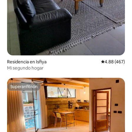
Residencia en Isfiya
Calificación pr
4.88 (467)
Mi segundo hogar
Superanfitrión
Superanfitrión