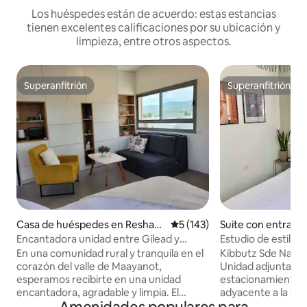
Los huéspedes están de acuerdo: estas estancias
tienen excelentes calificaciones por su ubicación y
limpieza, entre otros aspectos.
Superanfitrión
Superanfitrión
Superanfitrión
Superanfitrión
Casa de huéspedes en Reshafi
Calificación promedio: 5 de 5
5 (143)
Suite con entrada
m
ente en Sde Nah
Encantadora unidad entre Gilead y
Estudio de estilo 
Gilboa
En una comunidad rural y tranquila en el
Kibbutz Sde Nach
corazón del valle de Maayanot,
Unidad adjunta co
esperamos recibirte en una unidad
estacionamiento p
encantadora, agradable y limpia. El
adyacente a la ent
alojamiento está ubicado en un piso
de estar, nevera, 