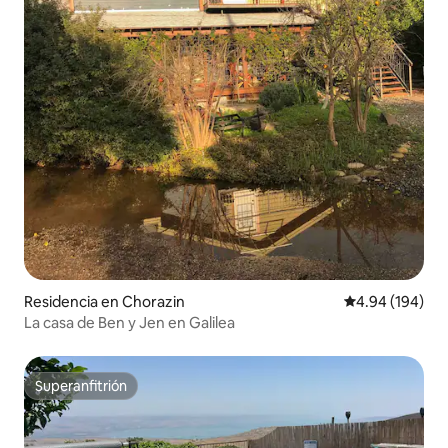
Residencia en Chorazin
Calificación pr
4.94 (194)
La casa de Ben y Jen en Galilea
Superanfitrión
Superanfitrión