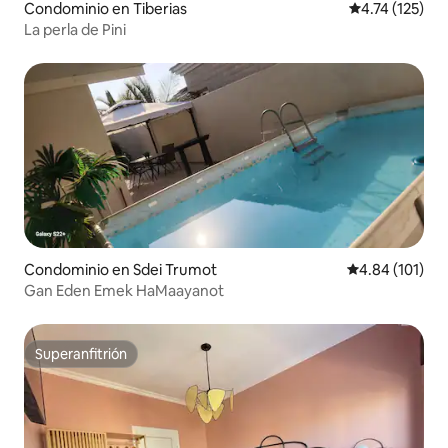
Condominio en Tiberias
Calificación p
4.74 (125)
La perla de Pini
Condominio en Sdei Trumot
Calificación p
4.84 (101)
Gan Eden Emek HaMaayanot
Superanfitrión
Superanfitrión