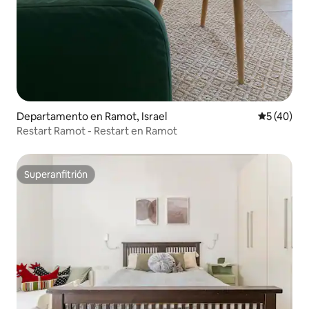
Departamento en Ramot, Israel
Calificaci
5 (40)
Restart Ramot - Restart en Ramot
Superanfitrión
Superanfitrión