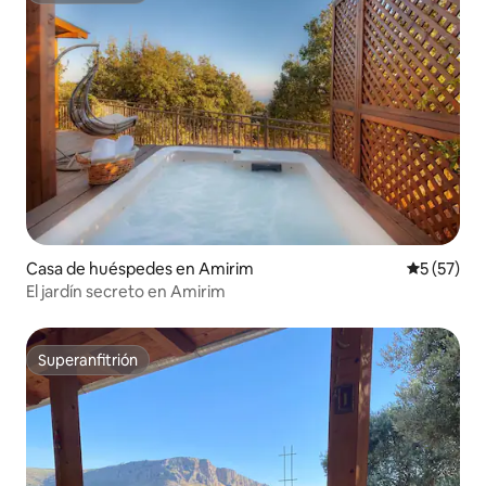
Casa de huéspedes en Amirim
Calificaci
5 (57)
El jardín secreto en Amirim
Superanfitrión
Superanfitrión