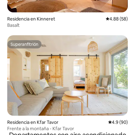
Residencia en Kinneret
Calificación p
4.88 (58)
Basalt
Superanfitrión
Superanfitrión
Residencia en Kfar Tavor
Calificación
4.9 (90)
Frente a la montaña - Kfar Tavor