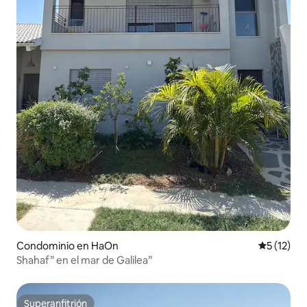
Condominio en HaOn
Calificaci
5 (12)
Shahaf” en el mar de Galilea”
Superanfitrión