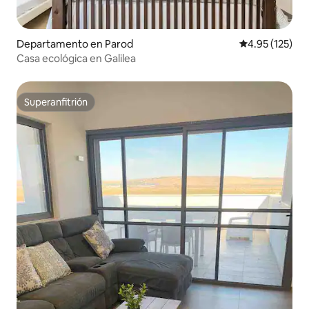
Departamento en Parod
Calificación p
4.95 (125)
Casa ecológica en Galilea
Superanfitrión
Superanfitrión