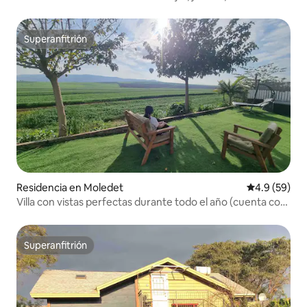
Superanfitrión
Superanfitrión
Residencia en Moledet
Calificación
4.9 (59)
Villa con vistas perfectas durante todo el año (cuenta con
un refugio antiaéreo)
Superanfitrión
Superanfitrión