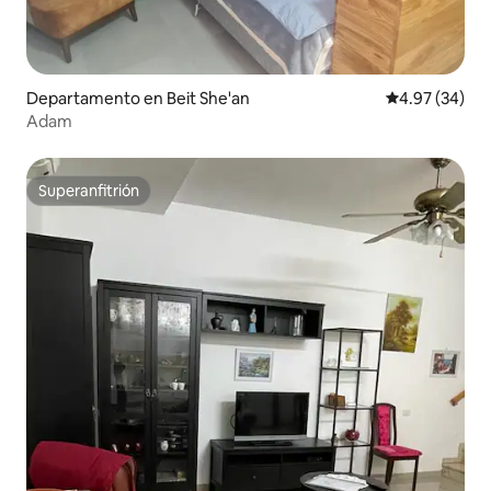
Departamento en Beit She'an
Calificación p
4.97 (34)
Adam
Superanfitrión
Superanfitrión