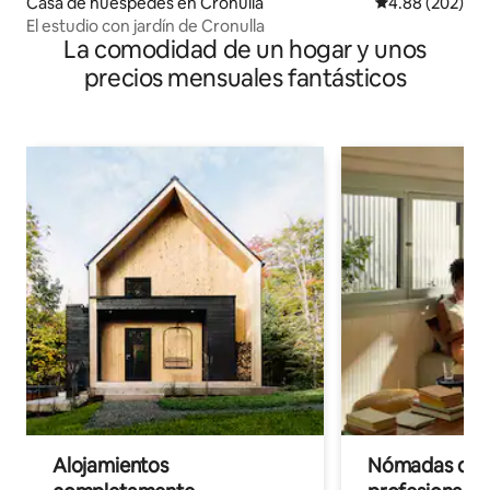
Casa de huéspedes en Cronulla
Calificación pr
4.88 (202)
El estudio con jardín de Cronulla
La comodidad de un hogar y unos
precios mensuales fantásticos
Alojamientos
Nómadas digit