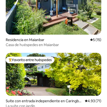
Residencia en Maianbar
Calificaci
5 (15)
Casa de huéspedes en Maianbar
Favorito entre huéspedes
De los mejores en Favorito entre huéspedes
Suite con entrada independiente en Caringbah
Calificación 
4.93 (71)
South
La suite con jardín