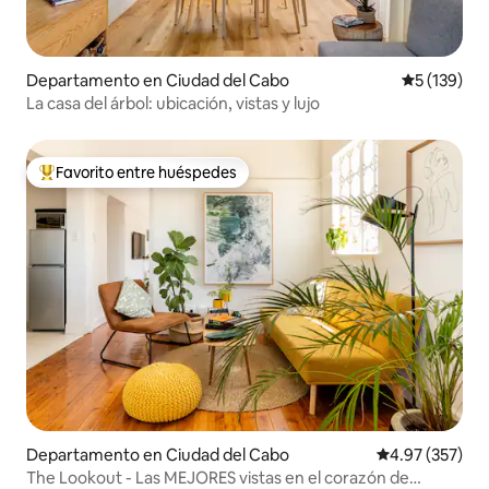
Departamento en Ciudad del Cabo
Calificació
5 (139)
La casa del árbol: ubicación, vistas y lujo
Favorito entre huéspedes
De los mejores en Favorito entre huéspedes
Departamento en Ciudad del Cabo
Calificación pr
4.97 (357)
The Lookout - Las MEJORES vistas en el corazón de