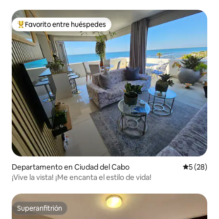
Favorito entre huéspedes
De los mejores en Favorito entre huéspedes
Departamento en Ciudad del Cabo
Calificaci
5 (28)
¡Vive la vista! ¡Me encanta el estilo de vida!
Superanfitrión
Superanfitrión