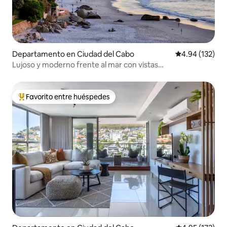
Departamento en Ciudad del Cabo
Calificación p
4.94 (132)
Lujoso y moderno frente al mar con vistas
impresionantes.
Favorito entre huéspedes
De los mejores en Favorito entre huéspedes