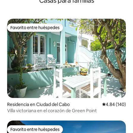
Casas para familias
Favorito entre huéspedes
Favorito entre huéspedes
Residencia en Ciudad del Cabo
Calificación pr
4.84 (140)
Villa victoriana en el corazón de Green Point
Favorito entre huéspedes
Favorito entre huéspedes