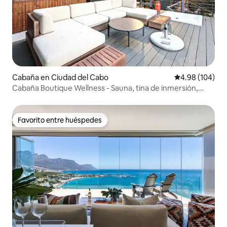
Cabaña en Ciudad del Cabo
Calificación pr
4.98 (104)
Cabaña Boutique Wellness - Sauna, tina de inmersión,
jacuzzi.
Favorito entre huéspedes
Favorito entre huéspedes