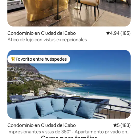
Condominio en Ciudad del Cabo
Calificación pr
4.94 (185)
Ático de lujo con vistas excepcionales
Favorito entre huéspedes
De los mejores en Favorito entre huéspedes
Condominio en Ciudad del Cabo
Calificació
5 (183)
Impresionantes vistas de 360° - Apartamento privado en
Llandudno