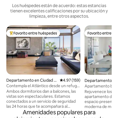
Los huéspedes están de acuerdo: estas estancias
tienen excelentes calificaciones por su ubicación y
limpieza, entre otros aspectos.
Favorito entre huéspedes
Favorito entre h
De los mejores en Favorito entre huéspedes
Favorito entre h
Departamento en Ciudad d
Calificación promedio: 4.97 de 5
4.97 (159)
Departamento en 
el Cabo
el Cabo
Contempla el Atlántico desde un refugio
Apartamento bout
con paredes de cristal
independiente y b
Ambos dormitorios dan a balcones, las
Rejuvenece los sen
vistas son espectaculares. Estamos
apartamento de es
conectados a un servicio de seguridad
espacio presenta u
las 24 horas que te acompañará al
moderna de mediad
Amenidades populares para
apartamento si vuelves tarde o solo a
estallidos de colo
casa. Todo el apartamento está
eclécticos, textur