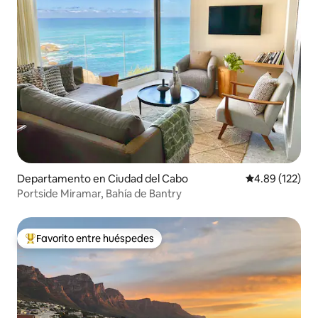
Departamento en Ciudad del Cabo
Calificación p
4.89 (122)
Portside Miramar, Bahía de Bantry
Favorito entre huéspedes
De los mejores en Favorito entre huéspedes