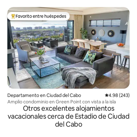
Ciudad del Cabo
Favorito entre huéspedes
De los mejores en Favorito entre huéspedes
Departamento en Ciudad del Cabo
Calificación pr
4.98 (243)
Amplio condominio en Green Point con vista a la isla
Otros excelentes alojamientos
vacacionales cerca de Estadio de Ciudad
del Cabo