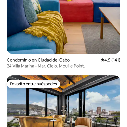
Condominio en Ciudad del Cabo
Calificación 
4.9 (141)
24 Villa Marina - Mar. Cielo. Mouille Point.
Favorito entre huéspedes
Favorito entre huéspedes