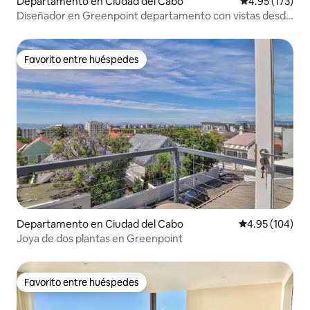
Departamento en Ciudad del Cabo
Calificación p
4.95 (173)
Diseñador en Greenpoint departamento con vistas desde
el último piso
Favorito entre huéspedes
Favorito entre huéspedes
Departamento en Ciudad del Cabo
Calificación pr
4.95 (104)
Joya de dos plantas en Greenpoint
Favorito entre huéspedes
Favorito entre huéspedes