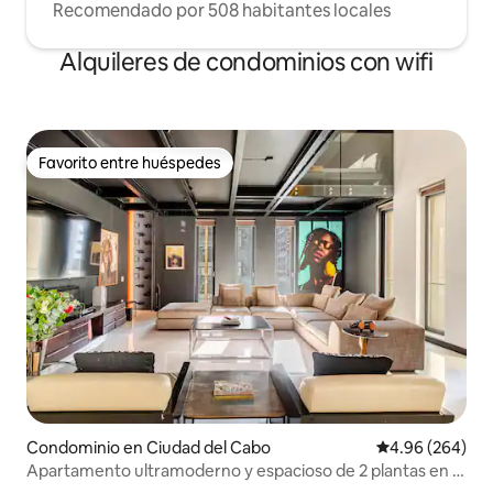
Recomendado por 508 habitantes locales
Alquileres de condominios con wifi
Favorito entre huéspedes
Favorito entre huéspedes
Condominio en Ciudad del Cabo
Calificación pr
4.96 (264)
Apartamento ultramoderno y espacioso de 2 plantas en el
centro de la ciudad