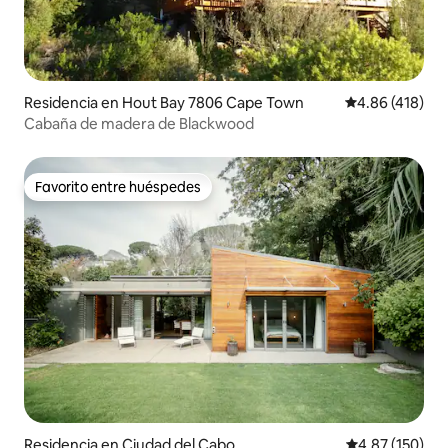
Residencia en Hout Bay 7806 Cape Town
Calificación p
4.86 (418)
Cabaña de madera de Blackwood
Favorito entre huéspedes
Favorito entre huéspedes
Residencia en Ciudad del Cabo
Calificación p
4.87 (150)