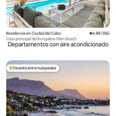
Residencia en Ciudad del Cabo
Calificación pr
4.88 (156)
Casa principal del bungalow Glen Beach
Departamentos con aire acondicionado
Favorito entre huéspedes
De los mejores en Favorito entre huéspedes