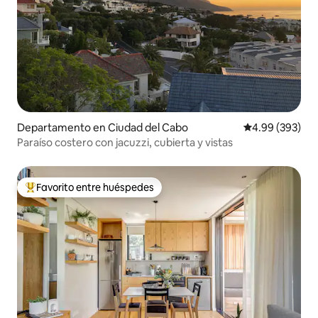
Departamento en Ciudad del Cabo
Calificación pr
4.99 (393)
Paraíso costero con jacuzzi, cubierta y vistas
Favorito entre huéspedes
De los mejores en Favorito entre huéspedes