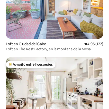
Loft en Ciudad del Cabo
Calificación p
4.95 (122)
Loft en The Rest Factory, en la montaña de la Mesa
Favorito entre huéspedes
De los mejores en Favorito entre huéspedes