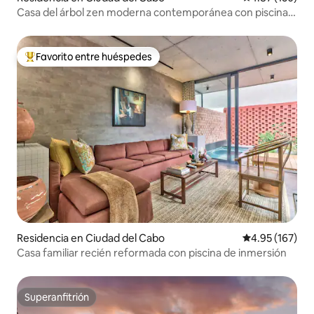
Casa del árbol zen moderna contemporánea con piscina
cristalina
Favorito entre huéspedes
De los mejores en Favorito entre huéspedes
Residencia en Ciudad del Cabo
Calificación p
4.95 (167)
Casa familiar recién reformada con piscina de inmersión
Superanfitrión
Superanfitrión