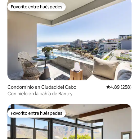
Favorito entre huéspedes
Favorito entre huéspedes
Condominio en Ciudad del Cabo
Calificación pr
4.89 (258)
Con hielo en la bahía de Bantry
Favorito entre huéspedes
Favorito entre huéspedes