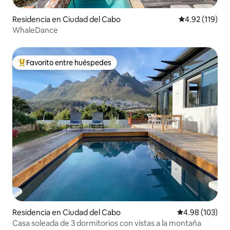
Residencia en Ciudad del Cabo
Calificación p
4.92 (119)
WhaleDance
Favorito entre huéspedes
De los mejores en Favorito entre huéspedes
Residencia en Ciudad del Cabo
Calificación pr
4.98 (103)
Casa soleada de 3 dormitorios con vistas a la montaña