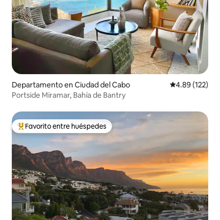
Departamento en Ciudad del Cabo
Calificación p
4.89 (122)
Portside Miramar, Bahía de Bantry
Favorito entre huéspedes
De los mejores en Favorito entre huéspedes