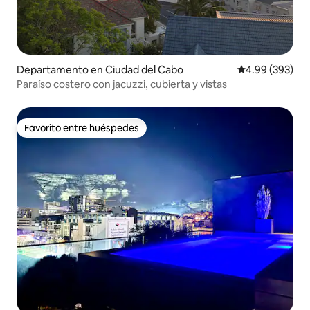
Departamento en Ciudad del Cabo
Calificación pr
4.99 (393)
Paraíso costero con jacuzzi, cubierta y vistas
Favorito entre huéspedes
Favorito entre huéspedes