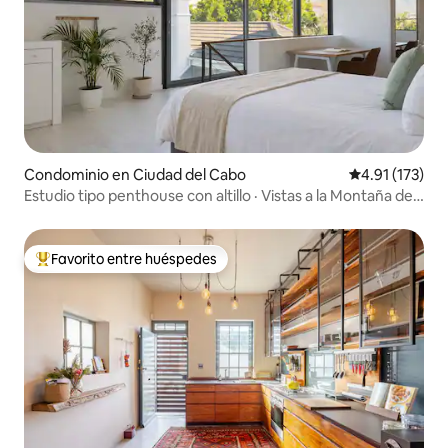
Condominio en Ciudad del Cabo
Calificación p
4.91 (173)
Estudio tipo penthouse con altillo · Vistas a la Montaña de
la Mesa
Favorito entre huéspedes
De los mejores en Favorito entre huéspedes