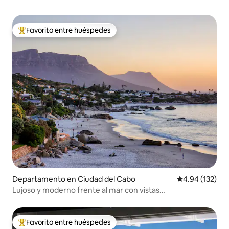
Favorito entre huéspedes
De los mejores en Favorito entre huéspedes
Departamento en Ciudad del Cabo
Calificación p
4.94 (132)
Lujoso y moderno frente al mar con vistas
impresionantes.
Favorito entre huéspedes
De los mejores en Favorito entre huéspedes