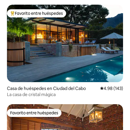
Favorito entre huéspedes
De los mejores en Favorito entre huéspedes
Casa de huéspedes en Ciudad del Cabo
Calificación pr
4.98 (143)
La casa de cristal mágica
Favorito entre huéspedes
Favorito entre huéspedes