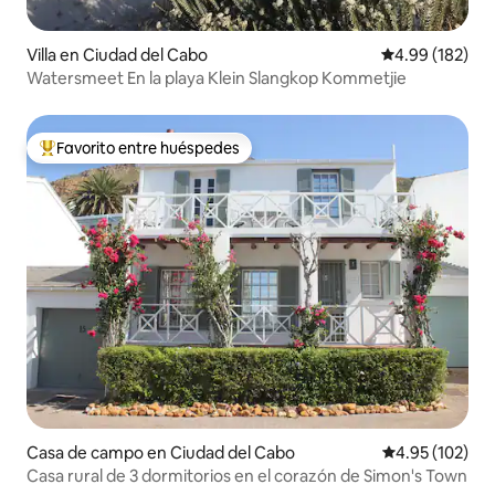
Villa en Ciudad del Cabo
Calificación pr
4.99 (182)
Watersmeet En la playa Klein Slangkop Kommetjie
Favorito entre huéspedes
De los mejores en Favorito entre huéspedes
Casa de campo en Ciudad del Cabo
Calificación p
4.95 (102)
Casa rural de 3 dormitorios en el corazón de Simon's Town