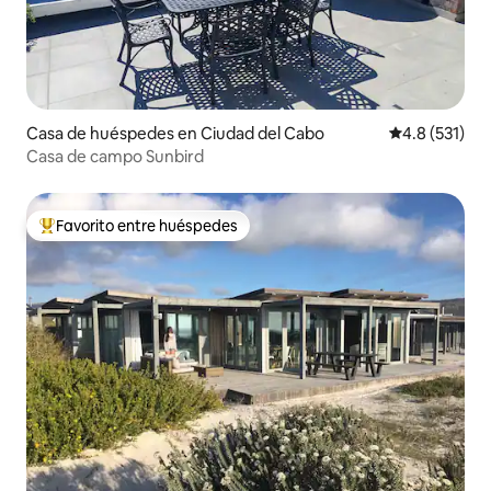
Casa de huéspedes en Ciudad del Cabo
Calificación 
4.8 (531)
Casa de campo Sunbird
Favorito entre huéspedes
De los mejores en Favorito entre huéspedes