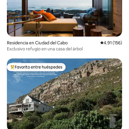
Residencia en Ciudad del Cabo
Calificación p
4.91 (156)
Exclusivo refugio en una casa del árbol
Favorito entre huéspedes
De los mejores en Favorito entre huéspedes