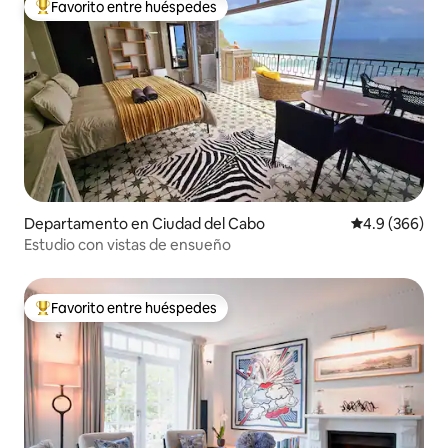
Favorito entre huéspedes
De los mejores en Favorito entre huéspedes
Departamento en Ciudad del Cabo
Calificación p
4.9 (366)
Estudio con vistas de ensueño
Favorito entre huéspedes
De los mejores en Favorito entre huéspedes