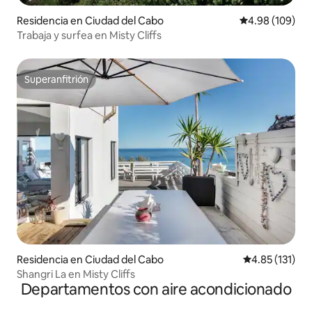
Residencia en Ciudad del Cabo
Calificación pr
4.98 (109)
Trabaja y surfea en Misty Cliffs
Superanfitrión
Superanfitrión
Residencia en Ciudad del Cabo
Calificación p
4.85 (131)
Shangri La en Misty Cliffs
Departamentos con aire acondicionado