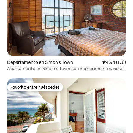
Departamento en Simon’s Town
Calificación pr
4.94 (176)
Apartamento en Simon's Town con impresionantes vistas
al mar
Favorito entre huéspedes
Favorito entre huéspedes