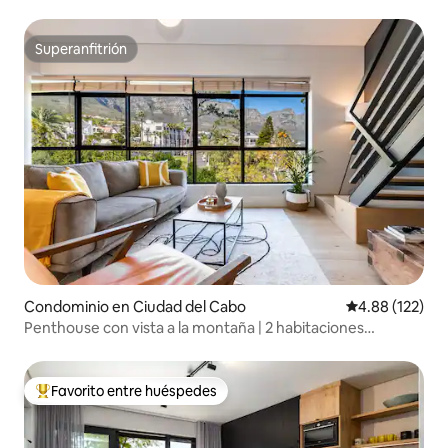
Superanfitrión
Superanfitrión
Condominio en Ciudad del Cabo
Calificación p
4.88 (122)
Penthouse con vista a la montaña | 2 habitaciones
seguras, vistas y alberca
Favorito entre huéspedes
De los mejores en Favorito entre huéspedes