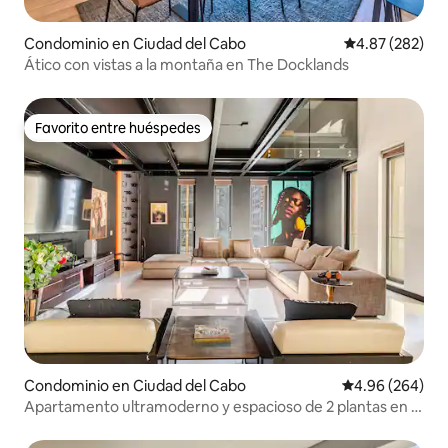
Condominio en Ciudad del Cabo
Calificación pr
4.87 (282)
Ático con vistas a la montaña en The Docklands
Favorito entre huéspedes
Favorito entre huéspedes
Condominio en Ciudad del Cabo
Calificación pr
4.96 (264)
Apartamento ultramoderno y espacioso de 2 plantas en el
centro de la ciudad