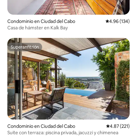
Condominio en Ciudad del Cabo
Calificación pr
4.96 (134)
Casa de hámster en Kalk Bay
Superanfitrión
Superanfitrión
Condominio en Ciudad del Cabo
Calificación p
4.87 (221)
Suite con terraza: piscina privada, jacuzzi y chimenea