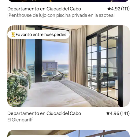
Departamento en Ciudad del Cabo
Calificación p
4.92 (111)
¡Penthouse de lujo con piscina privada en la azotea!
Favorito entre huéspedes
De los mejores en Favorito entre huéspedes
Departamento en Ciudad del Cabo
Calificación p
4.96 (141)
El Glengariff