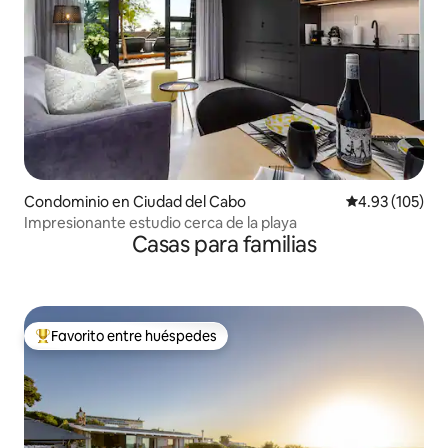
Condominio en Ciudad del Cabo
Calificación p
4.93 (105)
Impresionante estudio cerca de la playa
Casas para familias
Favorito entre huéspedes
De los mejores en Favorito entre huéspedes