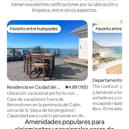
tienen excelentes calificaciones por su ubicación y
limpieza, entre otros aspectos.
Favorito entre huéspedes
Favorito entre h
Favorito entre huéspedes
Favorito entre h
Departamento en 
l Cabo
The Lookout: ¡soñ
Residencia en Ciudad del Ca
Calificación promedio: 4.89 de 5
4.89 (165)
explorar!
¡Llamando a todos
bo
Ubicación vacacional perfecta con
soñadores y creati
impresionantes vistas al mar
Casa de vacaciones fuera de
escapada rápida o 
Simonstown en la península del Cabo,
libro. El mirador f
cerca de la "playa de los pingüinos".
propietario Rob h
Capacidad para cuatro personas en dos
Hay pensamiento 
Amenidades populares para
dormitorios. La cocina/salón de planta
pequeño detalle. L
abierta fluye hacia una gran terraza con