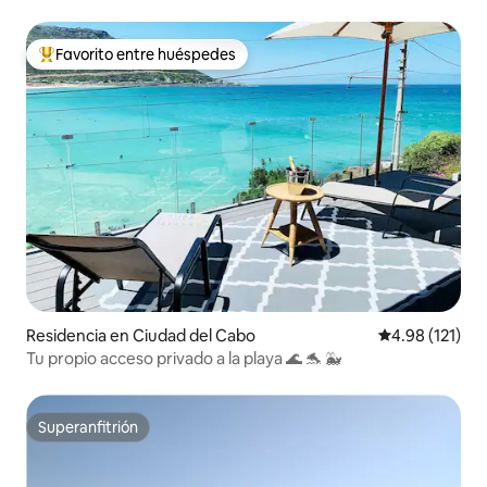
Favorito entre huéspedes
De los mejores en Favorito entre huéspedes
Residencia en Ciudad del Cabo
Calificación p
4.98 (121)
Tu propio acceso privado a la playa 🌊 🐬 🐳
Superanfitrión
Superanfitrión