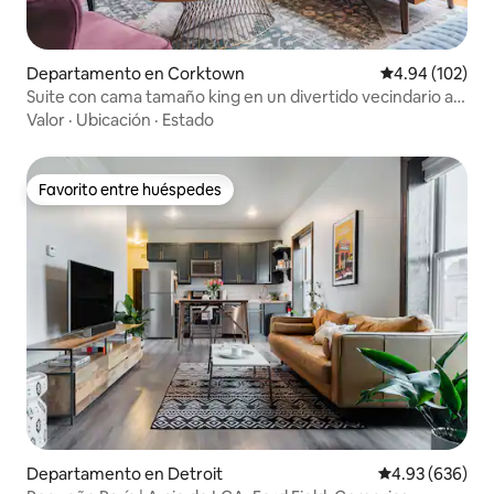
Departamento en Corktown
Calificación pr
4.94 (102)
Suite con cama tamaño king en un divertido vecindario al
que se puede ir caminando
Valor
·
Ubicación
·
Estado
Favorito entre huéspedes
Favorito entre huéspedes
Departamento en Detroit
Calificación pr
4.93 (636)