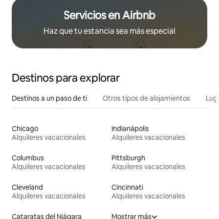
Servicios en Airbnb
Haz que tu estancia sea más especial
Destinos para explorar
Destinos a un paso de ti
Otros tipos de alojamientos
Lug
Chicago
Indianápolis
Alquileres vacacionales
Alquileres vacacionales
Columbus
Pittsburgh
Alquileres vacacionales
Alquileres vacacionales
Cleveland
Cincinnati
Alquileres vacacionales
Alquileres vacacionales
Cataratas del Niágara
Mostrar más