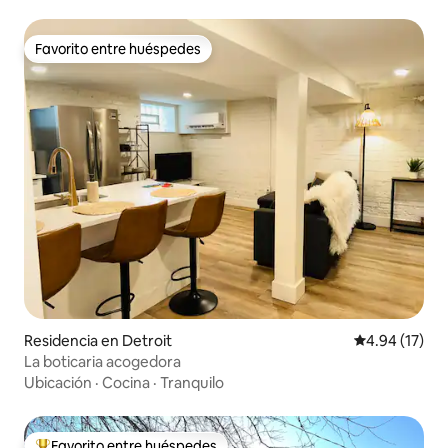
Favorito entre huéspedes
Favorito entre huéspedes
Residencia en Detroit
Calificación 
4.94 (17)
La boticaria acogedora
Ubicación
·
Cocina
·
Tranquilo
Favorito entre huéspedes