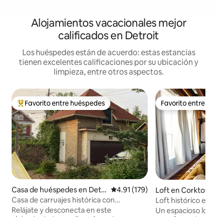
Alojamientos vacacionales mejor
calificados en Detroit
Los huéspedes están de acuerdo: estas estancias
tienen excelentes calificaciones por su ubicación y
limpieza, entre otros aspectos.
Favorito entre huéspedes
Favorito entre h
De los mejores en Favorito entre huéspedes
Favorito entre h
Casa de huéspedes en Detr
Calificación promedio: 4.91 de 5
4.91 (179)
Loft en Corktown
oit
Casa de carruajes histórica con
Loft histórico en 
aparcamiento cerrado y patio
Stadium
Relájate y desconecta en este
Un espacioso loft d