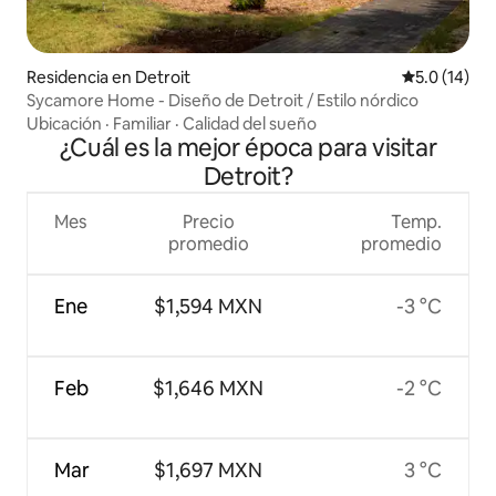
Residencia en Detroit
Calificación
5.0 (14)
Sycamore Home - Diseño de Detroit / Estilo nórdico
Ubicación
·
Familiar
·
Calidad del sueño
¿Cuál es la mejor época para visitar
Detroit?
Mes
Precio
Temp.
promedio
promedio
Ene
$1,594 MXN
-3 °C
Feb
$1,646 MXN
-2 °C
Mar
$1,697 MXN
3 °C