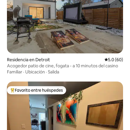
Residencia en Detroit
Calificación
5.0 (60)
Acogedor patio de cine, fogata - a 10 minutos del casino
Familiar
·
Ubicación
·
Salida
Favorito entre huéspedes
De los mejores en Favorito entre huéspedes