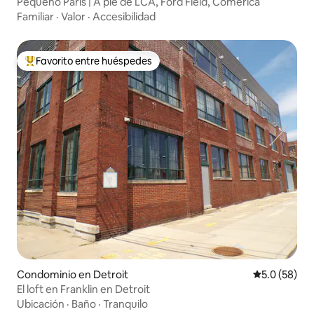
Pequeño París | A pie de LCA, Ford Field, Comerica
Familiar
·
Valor
·
Accesibilidad
Favorito entre huéspedes
De los mejores en Favorito entre huéspedes
Condominio en Detroit
Calificación
5.0 (58)
El loft en Franklin en Detroit
Ubicación
·
Baño
·
Tranquilo