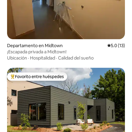
Departamento en Midtown
Calificación
5.0 (13)
¡Escapada privada a Midtown!
Ubicación
·
Hospitalidad
·
Calidad del sueño
Favorito entre huéspedes
De los mejores en Favorito entre huéspedes