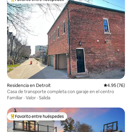
De los mejores en Favorito entre huéspedes
Residencia en Detroit
Calificación p
4.95 (76)
Casa de transporte completa con garaje en el centro
Familiar
·
Valor
·
Salida
Favorito entre huéspedes
De los mejores en Favorito entre huéspedes