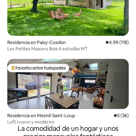
Residencia en Paisy-Cosdon
Calificación p
4.99 (118)
Les Petites Maisons Bois 4 estrellas MT
Favorito entre huéspedes
De los mejores en Favorito entre huéspedes
Residencia en Mesnil-Saint-Loup
Calificaci
5 (36)
Loft nuevo y moderno
La comodidad de un hogar y unos