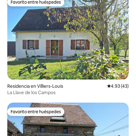
Favorito entre huéspedes
Favorito entre huéspedes
Residencia en Villiers-Louis
Calificación 
4.93 (43)
La Llave de los Campos
Favorito entre huéspedes
Favorito entre huéspedes