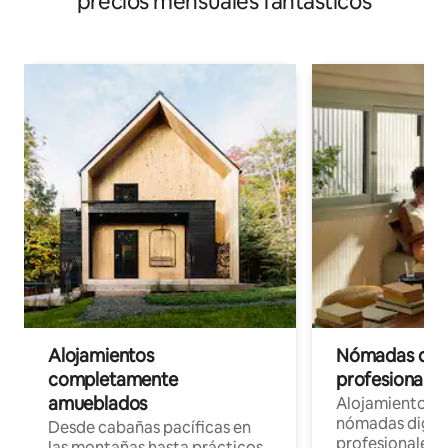
precios mensuales fantásticos
Alojamientos
Nómadas digit
completamente
profesionales 
amueblados
Alojamientos 
nómadas digita
Desde cabañas pacíficas en
profesionales d
las montañas hasta prácticos