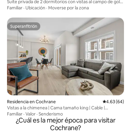
Suite privada de 2 dormitorios con vistas al campo de golf
y a la montaña
Familiar
·
Ubicación
·
Moverse por la zona
Superanfitrión
Superanfitrión
Residencia en Cochrane
Calificación p
4.63 (64)
Vistas a la chimenea | Cama tamaño king | Cable |
Mascotas | Moderno
Familiar
·
Valor
·
Senderismo
¿Cuál es la mejor época para visitar
Cochrane?