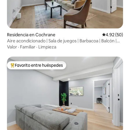
Residencia en Cochrane
Calificación p
4.92 (50)
Aire acondicionado | Sala de juegos | Barbacoa | Balcón |
Patio | Cerca de la autopista
Valor
·
Familiar
·
Limpieza
Favorito entre huéspedes
De los mejores en Favorito entre huéspedes