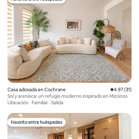
Favorito entre huéspedes
Casa adosada en Cochrane
Calificación 
4.97 (31)
Sol y arenisca: un refugio moderno inspirado en Miconos
Ubicación
·
Familiar
·
Salida
Favorito entre huéspedes
Favorito entre huéspedes