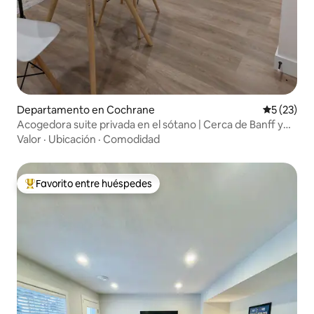
Departamento en Cochrane
Calificaci
5 (23)
Acogedora suite privada en el sótano | Cerca de Banff y
Calgary
Valor
·
Ubicación
·
Comodidad
Favorito entre huéspedes
De los mejores en Favorito entre huéspedes