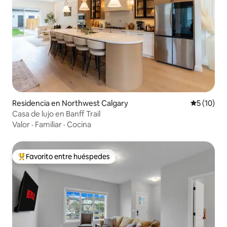
Residencia en Northwest Calgary
Calificaci
5 (10)
Casa de lujo en Banff Trail
Valor
·
Familiar
·
Cocina
Favorito entre huéspedes
De los mejores en Favorito entre huéspedes