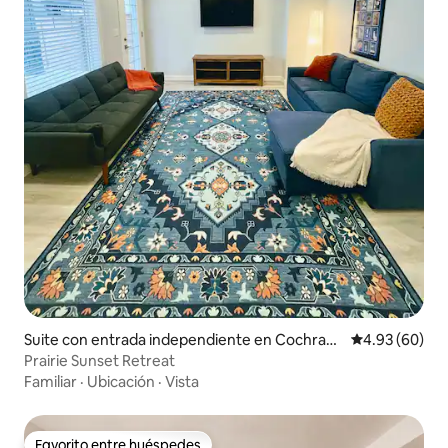
Suite con entrada independiente en Cochran
Calificación p
4.93 (60)
e
Prairie Sunset Retreat
Familiar
·
Ubicación
·
Vista
Favorito entre huéspedes