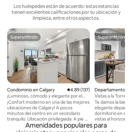
Los huéspedes están de acuerdo: estas estancias
tienen excelentes calificaciones por su ubicación y
limpieza, entre otros aspectos.
Superanfitrión
Superanfitrión
Superanfitrión
Superanfitrión
Condominio en Calgary
Calificación promedio: 4.89 de 5
4.89 (137)
Departamento en 
¡Luminoso, cómodo y elegante por el
Vistas a la Torre d
centro de la ciudad! ¡Estacionamiento
del Saddledome | 
¡Confort moderno en una de las mejores
Te damos la bienv
GRATIS!
ubicaciones de Calgary! A pocos
elegante departa
minutos del centro en un vecindario
dormitorio en el c
tranquilo. Ubicación privilegiada: A pie de
vistas al horizonte
Amenidades populares para
restaurantes, tiendas, entretenimiento
ciudad y a la Torre de Ca
y comestibles. Cerca de la Estampida de
el corazón de Beltl