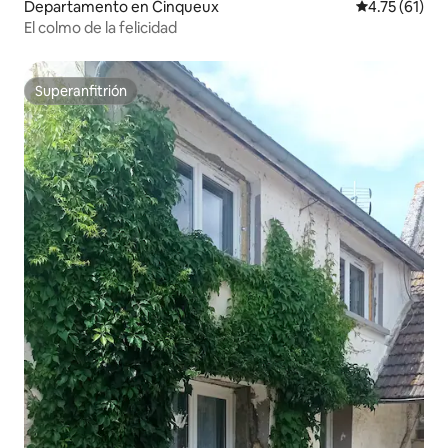
Departamento en Cinqueux
Calificación 
4.75 (61)
El colmo de la felicidad
Superanfitrión
Superanfitrión