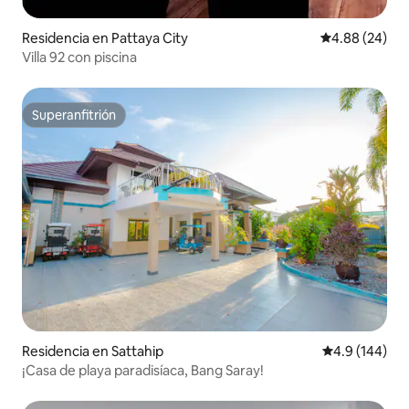
Residencia en Pattaya City
Calificación p
4.88 (24)
Villa 92 con piscina
Superanfitrión
Superanfitrión
Residencia en Sattahip
Calificación 
4.9 (144)
¡Casa de playa paradisíaca, Bang Saray!