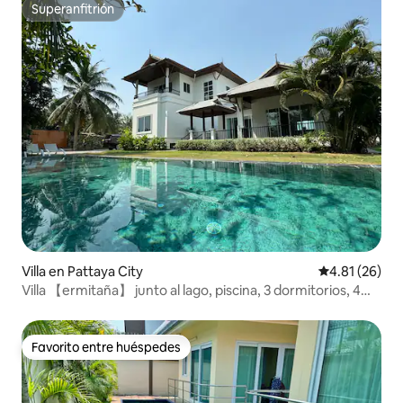
Superanfitrión
Superanfitrión
Villa en Pattaya City
Calificación 
4.81 (26)
Villa 【ermitaña】 junto al lago, piscina, 3 dormitorios, 4
baños, mayordomo 8 horas
Favorito entre huéspedes
Favorito entre huéspedes