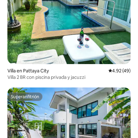
Villa en Pattaya City
Calificación 
4.92 (49)
Villa 2 BR con piscina privada y jacuzzi
Superanfitrión
Superanfitrión