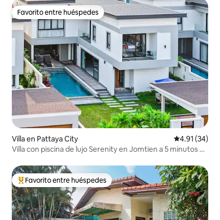
Favorito entre huéspedes
Favorito entre huéspedes
Villa en Pattaya City
Calificación 
4.91 (34)
Villa con piscina de lujo Serenity en Jomtien a 5 minutos de
la playa
Favorito entre huéspedes
De los mejores en Favorito entre huéspedes