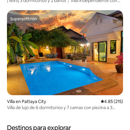
[1893] 3 dormitorios y 2 baños｜Villa independiente con
piscina｜Cerca de los lugares de interés y la playa de
Pattaya｜Decoración moderna y lujosa｜La mejor opción
para unas vacaciones en un espacio amplio
Superanfitrión
Superanfitrión
Villa en Pattaya City
Calificación p
4.85 (215)
Villa de lujo de 6 dormitorios y 7 camas con piscina a 3
minutos de la calle peatonal.
Destinos para explorar