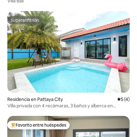
Villa Bali
Superanfitrión
Superanfitrión
Residencia en Pattaya City
Calificac
5 (4)
Villa privada con 4 recámaras, 3 baños y alberca en
Pattaya
Favorito entre huéspedes
De los mejores en Favorito entre huéspedes