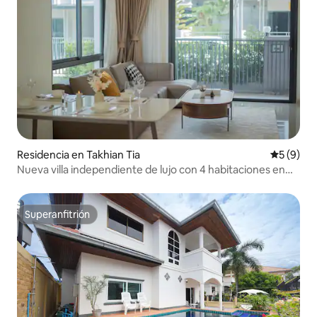
Residencia en Takhian Tia
Calificac
5 (9)
Nueva villa independiente de lujo con 4 habitaciones en
Pattaya
Superanfitrión
Superanfitrión