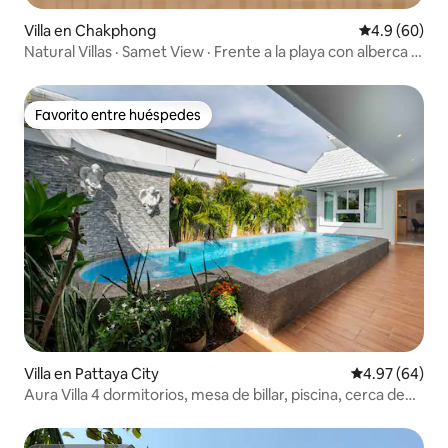
Villa en Chakphong
Calificación
4.9 (60)
Natural Villas · Samet View · Frente a la playa con alberca y
4 recámaras
Favorito entre huéspedes
Favorito entre huéspedes
Villa en Pattaya City
Calificación p
4.97 (64)
Aura Villa 4 dormitorios, mesa de billar, piscina, cerca de
Walking St.