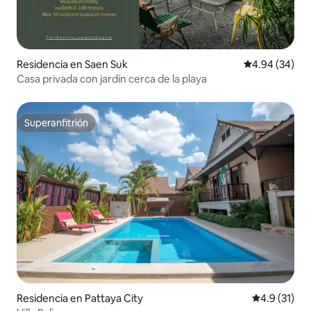
Residencia en Saen Suk
Calificación p
4.94 (34)
Casa privada con jardín cerca de la playa
Superanfitrión
Superanfitrión
Residencia en Pattaya City
Calificación
4.9 (31)