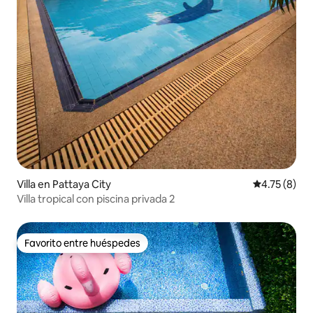
Villa en Pattaya City
Calificación
4.75 (8)
Villa tropical con piscina privada 2
Favorito entre huéspedes
Favorito entre huéspedes