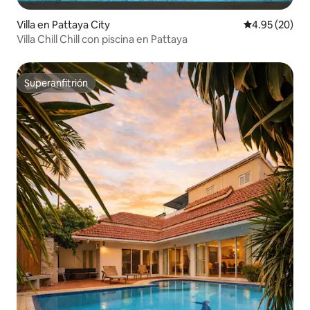
Villa en Pattaya City
Calificación p
4.95 (20)
Villa Chill Chill con piscina en Pattaya
Superanfitrión
Superanfitrión