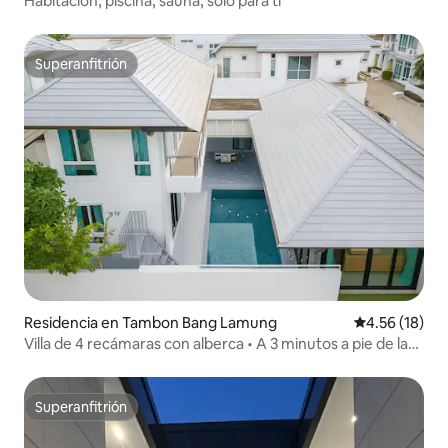
Habitación, piscina, sauna, solo para ti
Superanfitrión
Superanfitrión
Residencia en Tambon Bang Lamung
Calificación 
4.56 (18)
Villa de 4 recámaras con alberca • A 3 minutos a pie de la
playa • Karaoke
Superanfitrión
Superanfitrión