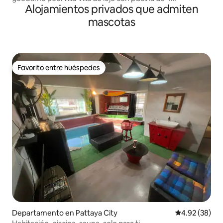
Alojamientos privados que admiten
dormitorios en Pattaya Recién reformado, a 15 minutos de
la calle peatonal
mascotas
Favorito entre huéspedes
Favorito entre huéspedes
Departamento en Pattaya City
Calificación p
4.92 (38)