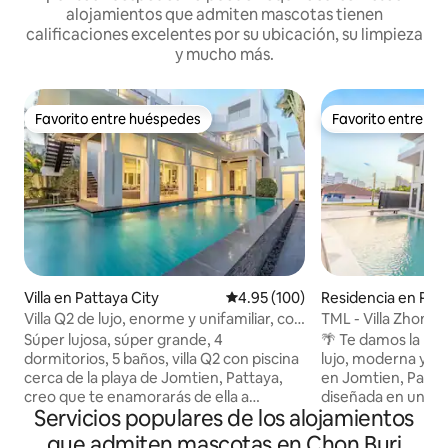
alojamientos que admiten mascotas tienen
calificaciones excelentes por su ubicación, su limpieza
y mucho más.
Favorito entre huéspedes
Favorito entre h
Favorito entre huéspedes
Favorito entre h
Villa en Pattaya City
Calificación promedio: 4.95 de 5
4.95 (100)
Residencia en Patt
Villa Q2 de lujo, enorme y unifamiliar, con
TML - Villa Zhong
4 recámaras, 5 baños y alberca, cerca de
alberca en Pattaya
Súper lujosa, súper grande, 4
🌴 Te damos la bien
la playa Zhongtian en Pattaya (las 4
baños | Sala priva
dormitorios, 5 baños, villa Q2 con piscina
lujo, moderna y un
recámaras tienen baño privado)
karaoke, mesa de 
cerca de la playa de Jomtien, Pattaya,
en Jomtien, Pattaya 🌴 La ✨vi
estufa de llama abi
creo que te enamorarás de ella a
diseñada en un esti
Servicios populares de los alojamientos
conveniente en lo
primera vista, el patio está lleno de
contemporáneo, y 
cocoteros que se balancean, pájaros que
transparente, pres
que admiten mascotas en Chon Buri