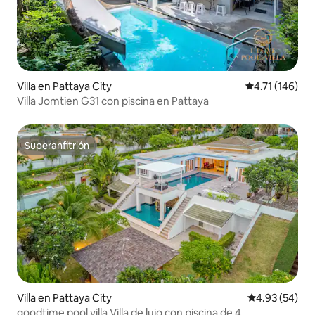
Villa en Pattaya City
Calificación p
4.71 (146)
Villa Jomtien G31 con piscina en Pattaya
Superanfitrión
Superanfitrión
Villa en Pattaya City
Calificación p
4.93 (54)
goodtime pool villa Villa de lujo con piscina de 4