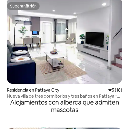
Superanfitrión
Superanfitrión
Residencia en Pattaya City
Calificaci
5 (18)
Nueva villa de tres dormitorios y tres baños en Pattaya *
Alojamientos con alberca que admiten
Ideal para alquileres a largo y corto plazo
mascotas