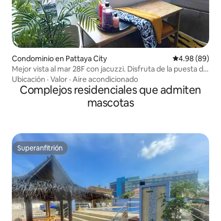
Condominio en Pattaya City
Calificación p
4.98 (89)
Mejor vista al mar 28F con jacuzzi. Disfruta de la puesta de
sol.
Ubicación
·
Valor
·
Aire acondicionado
Complejos residenciales que admiten
mascotas
Superanfitrión
Superanfitrión