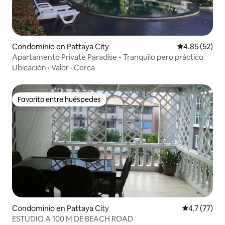
Condominio en Pattaya City
Calificación 
4.85 (52)
Apartamento Private Paradise - Tranquilo pero práctico
Ubicación
·
Valor
·
Cerca
Favorito entre huéspedes
Favorito entre huéspedes
Condominio en Pattaya City
Calificación
4.7 (77)
ESTUDIO A 100 M DE BEACH ROAD