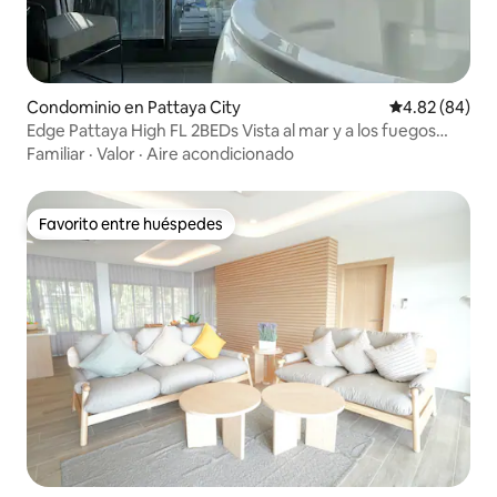
Condominio en Pattaya City
Calificación p
4.82 (84)
Edge Pattaya High FL 2BEDs Vista al mar y a los fuegos
artificiales
Familiar
·
Valor
·
Aire acondicionado
Favorito entre huéspedes
Favorito entre huéspedes