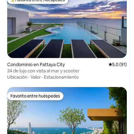
De los mejores en Favorito entre huéspedes
Condominio en Pattaya City
Calificación
5.0 (91)
24 de lujo con vista al mar y scooter
Ubicación
·
Valor
·
Estacionamiento
Favorito entre huéspedes
Favorito entre huéspedes