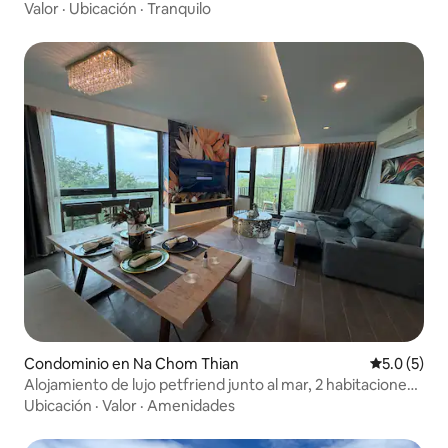
Valor
·
Ubicación
·
Tranquilo
Condominio en Na Chom Thian
Calificació
5.0 (5)
Alojamiento de lujo petfriend junto al mar, 2 habitaciones,
vista al océano/100 m²
Ubicación
·
Valor
·
Amenidades