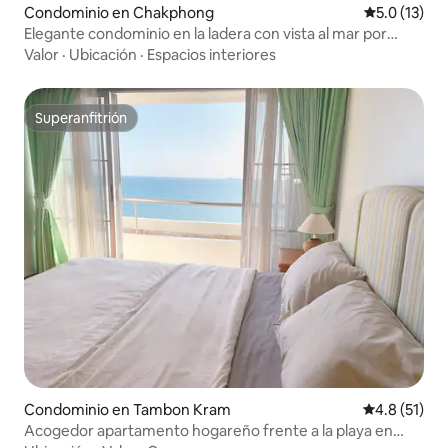
Condominio en Chakphong
Calificación
5.0 (13)
Elegante condominio en la ladera con vista al mar por
Sunshine
Valor
·
Ubicación
·
Espacios interiores
Superanfitrión
Superanfitrión
Condominio en Tambon Kram
Calificación
4.8 (51)
Acogedor apartamento hogareño frente a la playa en