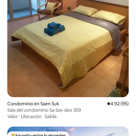
Condominio en Saen Suk
Calificación p
4.92 (95)
Sala del condominio Sa-bai-dee 309
Valor
·
Ubicación
·
Salida
Favorito entre huéspedes