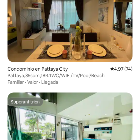
Condominio en Pattaya City
Calificación 
4.97 (74)
Pattaya,35sqm,1BR:1WC/WIFI/TV/Pool/Beach
Familiar
·
Valor
·
Llegada
Superanfitrión
Superanfitrión