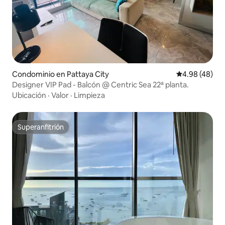
Condominio en Pattaya City
Calificación p
4.98 (48)
Designer VIP Pad - Balcón @ Centric Sea 22ª planta.
Ubicación
·
Valor
·
Limpieza
Superanfitrión
Superanfitrión