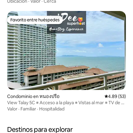
Rayong
Ubicación
·
Valor
·
Cerca
Favorito entre huéspedes
Favorito entre huéspedes
Condominio en หนองปรือ
Calificación p
4.89 (53)
View Talay 5C ※ Acceso a la playa ※ Vistas al mar ※ TV de 55
pulgadas
Valor
·
Familiar
·
Hospitalidad
Destinos para explorar