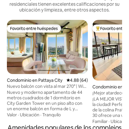
residenciales tienen excelentes calificaciones por su
ubicación y limpieza, entre otros aspectos.
Favorito entre huéspedes
Favorito entre
Favorito entre huéspedes
De los mejores en
Condominio en Pattaya City
Calificación promedio: 4.88 de 
4.88 (64)
Nuevo balcón con vista al mar 270° | Wifi
Condominio en Pat
rápido de 1 Gbps
y
Nuevo y moderno apartamento de 44
¡Mejor atardecer 
metros cuadrados de 1 dormitorio en
30F Sea+Mount V
¡LA MEJOR VISTA
City Garden Tower en un piso alto con
la ciudad! Perfect
un enorme balcón en forma de L y
de la colina Pratu
VERDADERAS vistas de 270°+ al mar, la
Valor
·
Ubicación
·
Tranquilo
30 ofrece una vist
ciudad y la montaña. Disfruta de piscina,
famosa estatua de
Familiar
·
Ubicació
gimnasio, sauna, baño turco, piscina y
Amenidades populares de los complejos
costa. A solo 2 min