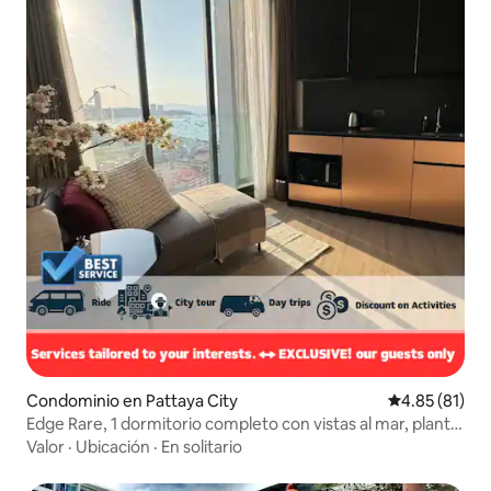
Condominio en Pattaya City
Calificación 
4.85 (81)
Edge Rare, 1 dormitorio completo con vistas al mar, planta
24
Valor
·
Ubicación
·
En solitario