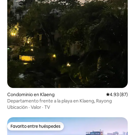
Condominio en Klaeng
Calificación p
4.93 (87)
Departamento frente a la playa en Klaeng, Rayong
Ubicación
·
Valor
·
TV
Favorito entre huéspedes
Favorito entre huéspedes