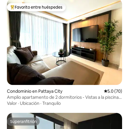
Favorito entre huéspedes
De los mejores en Favorito entre huéspedes
Condominio en Pattaya City
Calificación
5.0 (70)
Amplio apartamento de 2 dormitorios - Vistas a la piscina -
Grand Avenue
Valor
·
Ubicación
·
Tranquilo
Superanfitrión
Superanfitrión