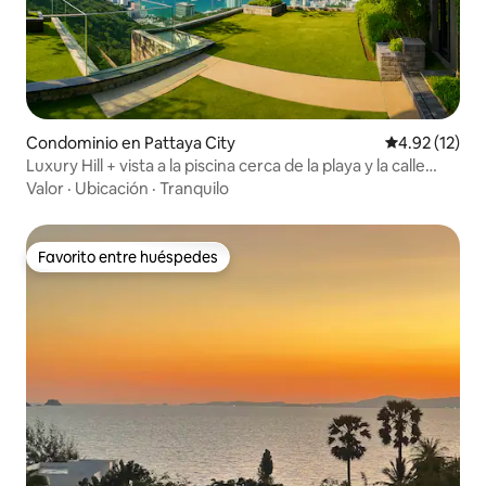
Condominio en Pattaya City
Calificación 
4.92 (12)
Luxury Hill + vista a la piscina cerca de la playa y la calle
peatonal
Valor
·
Ubicación
·
Tranquilo
Favorito entre huéspedes
Favorito entre huéspedes