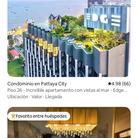
Condominio en Pattaya City
Calificación p
4.98 (66)
Piso 26 - Increíble apartamento con vistas al mar - Edge
Pattaya
Ubicación
·
Valor
·
Llegada
Favorito entre huéspedes
De los mejores en Favorito entre huéspedes