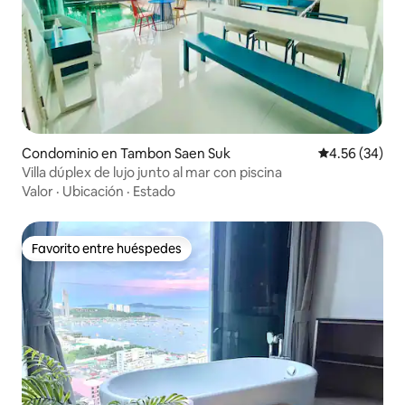
Condominio en Tambon Saen Suk
Calificación p
4.56 (34)
Villa dúplex de lujo junto al mar con piscina
Valor
·
Ubicación
·
Estado
Favorito entre huéspedes
Favorito entre huéspedes