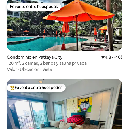
Favorito entre huéspedes
Favorito entre huéspedes
Condominio en Pattaya City
Calificación 
4.87 (46)
120 m², 2 camas, 2 baños y sauna privada
Valor
·
Ubicación
·
Vista
Favorito entre huéspedes
De los mejores en Favorito entre huéspedes