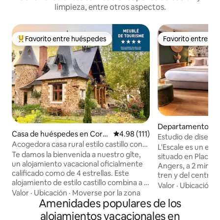
limpieza, entre otros aspectos.
Favorito entre huéspedes
Favorito entre h
De los mejores en Favorito entre huéspedes
Favorito entre h
Departamento en
Casa de huéspedes en Corn
Calificación promedio: 4.98 de 5
4.98 (111)
Estudio de diseño 
é
Acogedora casa rural estilo castillo con
centro de la ciuda
L'Escale es un est
vistas al estanque
Te damos la bienvenida a nuestro gîte,
situado en Place de
un alojamiento vacacional oficialmente
Angers, a 2 minuto
calificado como de 4 estrellas. Este
tren y del centro d
alojamiento de estilo castillo combina a la
Totalmente renova
Valor
·
Ubicación
·
perfección el carácter histórico con las
Valor
·
Ubicación
·
Moverse por la zona
tropical chic, of
comodidades modernas para tu
Amenidades populares de los
queen, cocina eq
estancia. Servicios cómodos: cocina bien
y ambiente acogedor. Idea
alojamientos vacacionales en
equipada con todo lo esencial, cómodos