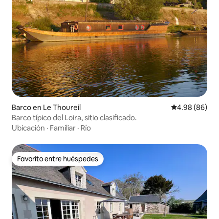
Barco en Le Thoureil
Calificación p
4.98 (86)
Barco típico del Loira, sitio clasificado.
Ubicación
·
Familiar
·
Río
Favorito entre huéspedes
Favorito entre huéspedes