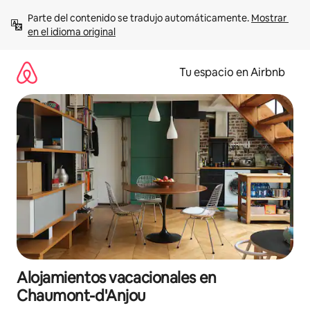
Ir
Parte del contenido se tradujo automáticamente. 
Mostrar 
al
en el idioma original
contenido
Tu espacio en Airbnb
Alojamientos vacacionales en
Chaumont-d'Anjou