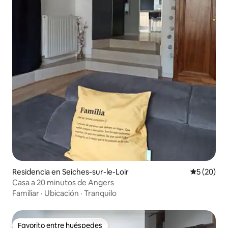
Residencia en Seiches-sur-le-Loir
Calificaci
5 (20)
Casa a 20 minutos de Angers
Familiar
·
Ubicación
·
Tranquilo
Favorito entre huéspedes