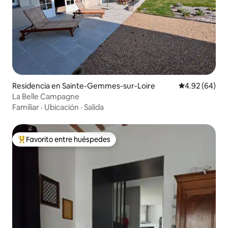
Residencia en Sainte-Gemmes-sur-Loire
Calificación p
4.92 (64)
La Belle Campagne
Familiar
·
Ubicación
·
Salida
Favorito entre huéspedes
De los mejores en Favorito entre huéspedes