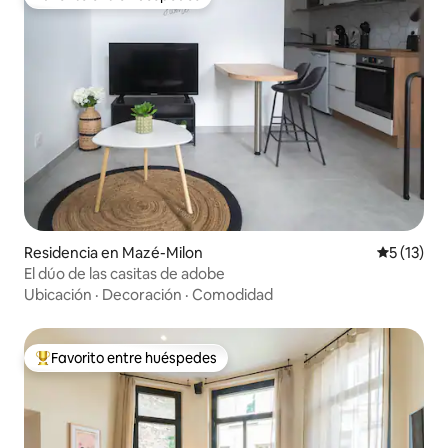
Favorito entre huéspedes
Residencia en Mazé-Milon
Calificaci
5 (13)
El dúo de las casitas de adobe
Ubicación
·
Decoración
·
Comodidad
Favorito entre huéspedes
De los mejores en Favorito entre huéspedes