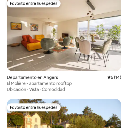
Favorito entre huéspedes
Favorito entre huéspedes
Departamento en Angers
Calificaci
5 (14)
El Molière - apartamento rooftop
Ubicación
·
Vista
·
Comodidad
Favorito entre huéspedes
Favorito entre huéspedes