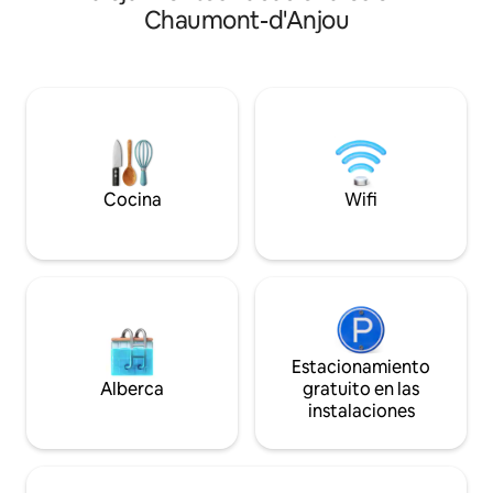
estancias de negoc
Chaumont-d'Anjou
dormitorios y una chimenea. Vida al aire
escapada en parej
libre: relájate en tu patio privado
tranquila y luminosa
interior/exterior y disfruta de las
bienvenida. Por qu
comidas con la tradicional barbacoa de
✔️Estudio tranquil
piedra. Ubicación: base perfecta para
✔️Ubicación céntri
explorar Angers, a solo 10 minutos, y la
✔️Alojamiento listo
región del Valle del Loira.
Cocina
Wifi
Estacionamiento
Alberca
gratuito en las
instalaciones