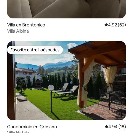
Villa en Brentonico
Calificación p
4.92 (62)
Villa Albina
Favorito entre huéspedes
Favorito entre huéspedes
Condominio en Crosano
Calificación 
4.94 (18)
Villa Nataly