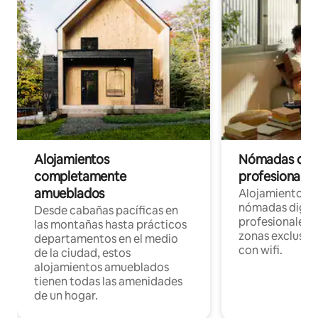
Alojamientos
Nómadas digit
completamente
profesionales 
amueblados
Alojamientos 
nómadas digita
Desde cabañas pacíficas en
profesionales d
las montañas hasta prácticos
zonas exclusiva
departamentos en el medio
con wifi.
de la ciudad, estos
alojamientos amueblados
tienen todas las amenidades
de un hogar.