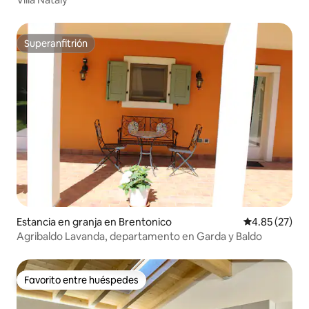
Superanfitrión
Superanfitrión
Estancia en granja en Brentonico
Calificación 
4.85 (27)
Agribaldo Lavanda, departamento en Garda y Baldo
Favorito entre huéspedes
Favorito entre huéspedes