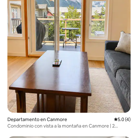
Departamento en Canmore
Calificació
5.0 (4)
Condominio con vista a la montaña en Canmore | 2
recámaras | Capacidad para 6 personas