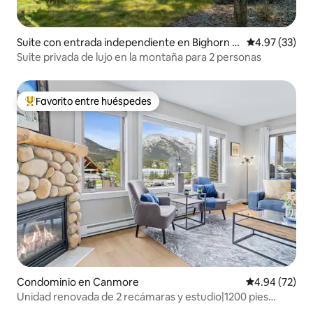
Suite con entrada independiente en Bighorn N
Calificación 
4.97 (33)
o. 8
Suite privada de lujo en la montaña para 2 personas
Favorito entre huéspedes
De los mejores en Favorito entre huéspedes
Condominio en Canmore
Calificación p
4.94 (72)
Unidad renovada de 2 recámaras y estudio|1200 pies
cuadrados| Jacuzzi y vistas a las Montañas Rocosas