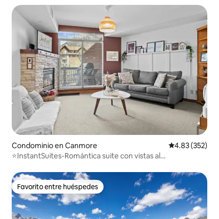
Condominio en Canmore
Calificación pr
4.83 (352)
⭐️InstantSuites-Romántica suite con vistas al
monte|Banff⭐️
Favorito entre huéspedes
Favorito entre huéspedes