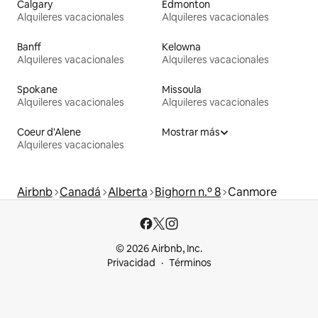
Calgary
Edmonton
Alquileres vacacionales
Alquileres vacacionales
Banff
Kelowna
Alquileres vacacionales
Alquileres vacacionales
Spokane
Missoula
Alquileres vacacionales
Alquileres vacacionales
Coeur d'Alene
Mostrar más
Alquileres vacacionales
Airbnb
Canadá
Alberta
Bighorn n.º 8
Canmore
© 2026 Airbnb, Inc.
Privacidad
Términos