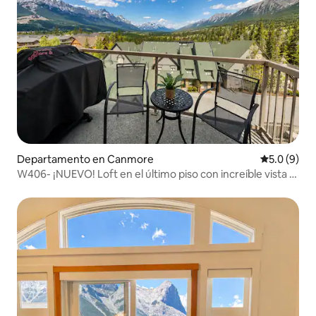
Departamento en Canmore
Calificació
5.0 (9)
W406- ¡NUEVO! Loft en el último piso con increíble vista a
la montaña