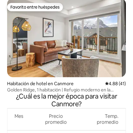
Favorito entre huéspedes
Favorito entre huéspedes
Habitación de hotel en Canmore
Calificación 
4.88 (41)
Golden Ridge, 1 habitación | Refugio moderno en la
¿Cuál es la mejor época para visitar
montaña
Canmore?
Mes
Precio
Temp.
promedio
promedio