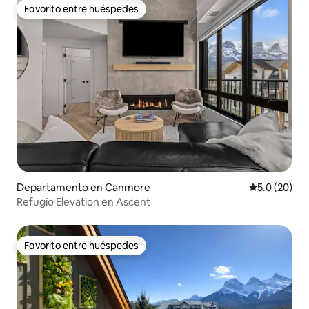
Favorito entre huéspedes
Favorito entre huéspedes
Departamento en Canmore
Calificación
5.0 (20)
Refugio Elevation en Ascent
Favorito entre huéspedes
Favorito entre huéspedes