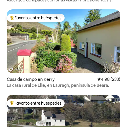
alpacas
Favorito entre huéspedes
De los mejores en Favorito entre huéspedes
Casa de campo en Kerry
Calificación pr
4.98 (233)
La casa rural de Ellie, en Lauragh, península de Beara.
Favorito entre huéspedes
De los mejores en Favorito entre huéspedes