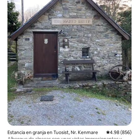
Estancia en granja en Tuosist, Nr. Kenmare
Calificación pr
4.98 (856)
Albergue de alpacas con unas vistas impresionantes y