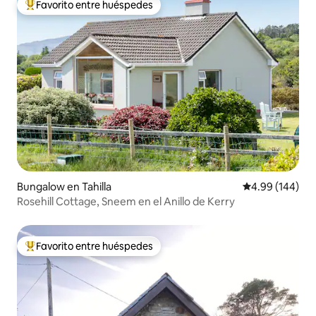
Favorito entre huéspedes
De los mejores en Favorito entre huéspedes
Bungalow en Tahilla
Calificación pr
4.99 (144)
Rosehill Cottage, Sneem en el Anillo de Kerry
Favorito entre huéspedes
De los mejores en Favorito entre huéspedes