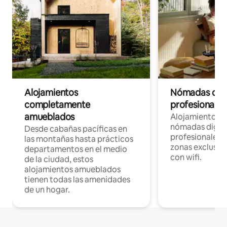
Alojamientos
Nómadas digit
completamente
profesionales 
amueblados
Alojamientos 
nómadas digita
Desde cabañas pacíficas en
profesionales d
las montañas hasta prácticos
zonas exclusiva
departamentos en el medio
con wifi.
de la ciudad, estos
alojamientos amueblados
tienen todas las amenidades
de un hogar.