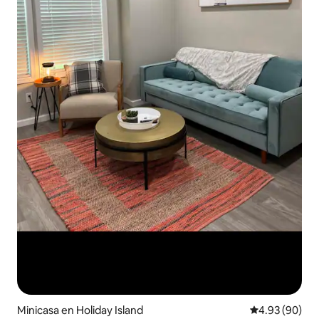
Minicasa en Holiday Island
Calificación p
4.93 (90)