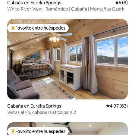
Cabaña en Eureka Springs
Calificac
5 (8)
White River View | Romántico | Cabaña | Montañas Ozark
Favorito entre huéspedes
De los mejores en Favorito entre huéspedes
Cabaña en Eureka Springs
Calificación p
4.97 (63)
Vistas al río, cabaña rústica para 2
Favorito entre huéspedes
De los mejores en Favorito entre huéspedes