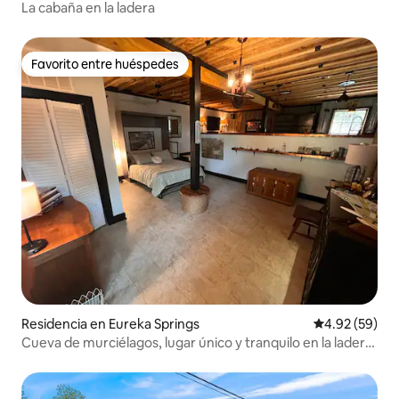
La cabaña en la ladera
Favorito entre huéspedes
Favorito entre huéspedes
Residencia en Eureka Springs
Calificación p
4.92 (59)
Cueva de murciélagos, lugar único y tranquilo en la ladera
de una colina, 6,5 acres