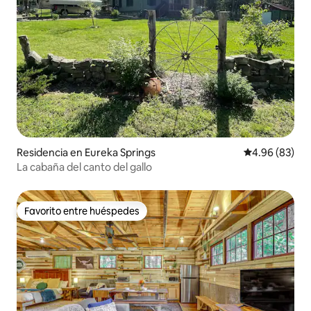
Residencia en Eureka Springs
Calificación p
4.96 (83)
La cabaña del canto del gallo
Favorito entre huéspedes
Favorito entre huéspedes