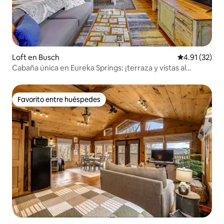
Loft en Busch
Calificación 
4.91 (32)
Cabaña única en Eureka Springs: ¡terraza y vistas al
bosque!
Favorito entre huéspedes
Favorito entre huéspedes