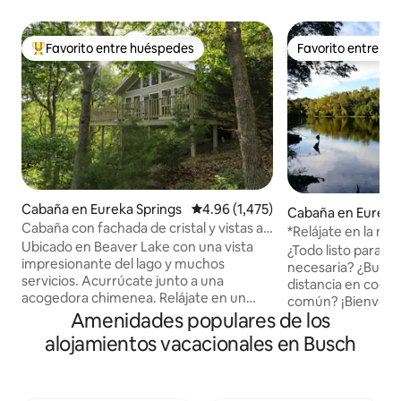
Favorito entre huéspedes
Favorito entre h
De los mejores en Favorito entre huéspedes
Favorito entre h
Cabaña en Eureka Springs
Calificación promedio: 4.96 de 5; 
4.96 (1,475)
Cabaña en Eureka 
Cabaña con fachada de cristal y vistas al
*Relájate en la nat
lago
Ubicado en Beaver Lake con una vista
y acceso al río
¿Todo listo para 
impresionante del lago y muchos
necesaria? ¿Busca
servicios. Acurrúcate junto a una
distancia en coche
acogedora chimenea. Relájate en un
común? ¡Bienvenid
jacuzzi para dos a la luz de las velas (no
Amenidades populares de los
al White River Val
es una bañera de hidromasaje) con vista
moderno albergue 
alojamientos vacacionales en Busch
al hermoso paisaje de las montañas
frente al río y con 
Ozark. Duerme en una cama tamaño
encuentra en una 
king Sleep Number con la parte superior
el valle del río Wh
acolchada mientras contemplas las