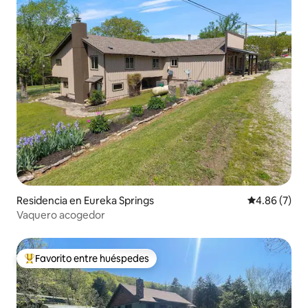
Residencia en Eureka Springs
Calificación
4.86 (7)
Vaquero acogedor
Favorito entre huéspedes
De los mejores en Favorito entre huéspedes