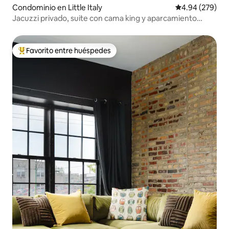
Condominio en Little Italy
Calificación pr
4.94 (279)
Jacuzzi privado, suite con cama king y aparcamiento
gratuito
Favorito entre huéspedes
De los mejores en Favorito entre huéspedes