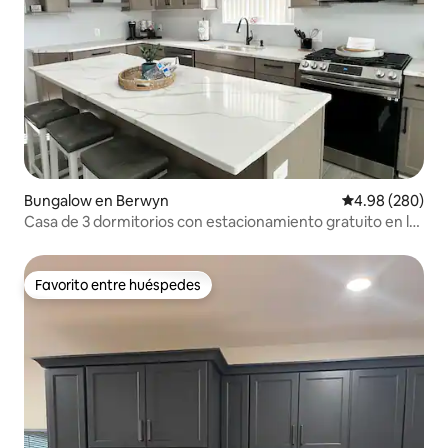
Bungalow en Berwyn
Calificación pr
4.98 (280)
Casa de 3 dormitorios con estacionamiento gratuito en la
entrada | Cerca de Chicago
Favorito entre huéspedes
Favorito entre huéspedes