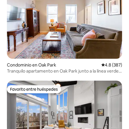
Condominio en Oak Park
Calificación p
4.8 (387)
Tranquilo apartamento en Oak Park junto a la línea verde
del metro
Favorito entre huéspedes
Favorito entre huéspedes