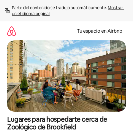
Ir
Parte del contenido se tradujo automáticamente. 
Mostrar 
al
en el idioma original
contenido
Tu espacio en Airbnb
Lugares para hospedarte cerca de
Zoológico de Brookfield