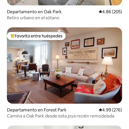
Departamento en Oak Park
Calificación pr
4.86 (205)
Retiro urbano en el sótano
Favorito entre huéspedes
De los mejores en Favorito entre huéspedes
Departamento en Forest Park
Calificación pr
4.99 (276)
Camina a Oak Park desde esta joya recién remodelada