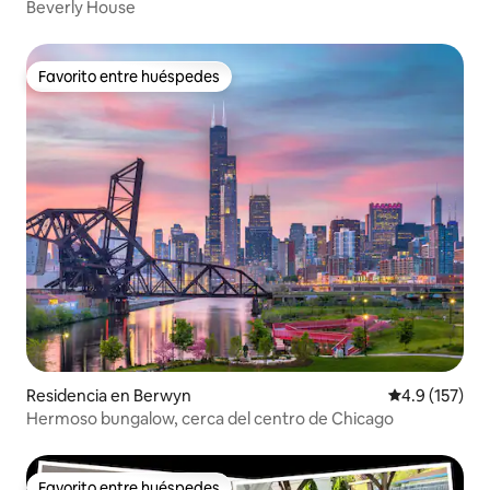
Beverly House
Favorito entre huéspedes
Favorito entre huéspedes
Residencia en Berwyn
Calificación 
4.9 (157)
Hermoso bungalow, cerca del centro de Chicago
Favorito entre huéspedes