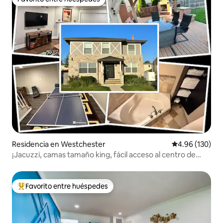
Favorito entre huéspedes
Residencia en Westchester
Calificación pr
4.96 (130)
¡Jacuzzi, camas tamaño king, fácil acceso al centro de
Chicago!
Favorito entre huéspedes
De los mejores en Favorito entre huéspedes