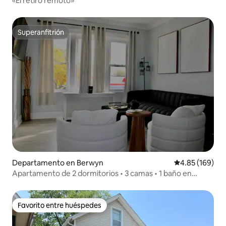
«El retiro remoto»
Superanfitrión
Superanfitrión
Departamento en Berwyn
Calificación pr
4.85 (169)
Apartamento de 2 dormitorios • 3 camas • 1 baño en
Berwyn
Favorito entre huéspedes
Favorito entre huéspedes