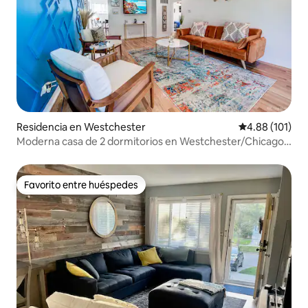
Residencia en Westchester
Calificación p
4.88 (101)
Moderna casa de 2 dormitorios en Westchester/Chicago
con jacuzzi
Favorito entre huéspedes
Favorito entre huéspedes