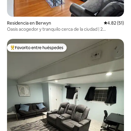
Residencia en Berwyn
Calificación 
4.82 (51)
Oasis acogedor y tranquilo cerca de la ciudad | 2
dormitorios + 1,5 baños |
Favorito entre huéspedes
De los mejores en Favorito entre huéspedes