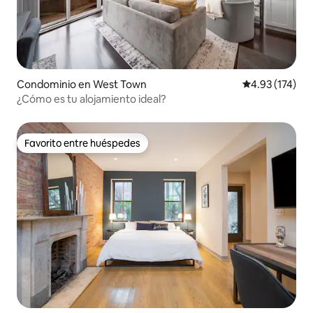
Condominio en West Town
Calificación p
4.93 (174)
¿Cómo es tu alojamiento ideal?
Favorito entre huéspedes
Favorito entre huéspedes