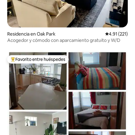
Residencia en Oak Park
Calificación p
4.91 (221)
Acogedor y cómodo con aparcamiento gratuito y W/D
Favorito entre huéspedes
De los mejores en Favorito entre huéspedes