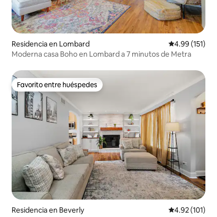
Residencia en Lombard
Calificación p
4.99 (151)
Moderna casa Boho en Lombard a 7 minutos de Metra
Favorito entre huéspedes
Favorito entre huéspedes
Residencia en Beverly
Calificación p
4.92 (101)