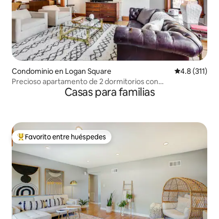
Condominio en Logan Square
Calificación 
4.8 (311)
Precioso apartamento de 2 dormitorios con
Casas para familias
estacionamiento en Logan Square
Favorito entre huéspedes
De los mejores en Favorito entre huéspedes