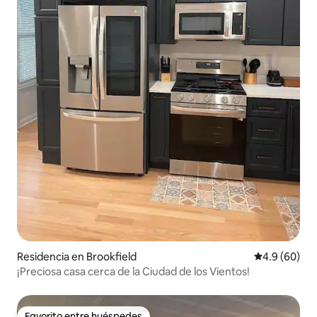
Residencia en Brookfield
Calificación
4.9 (60)
¡Preciosa casa cerca de la Ciudad de los Vientos!
Favorito entre huéspedes