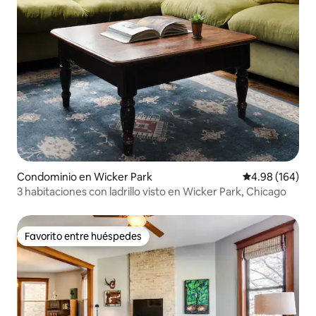
Condominio en Wicker Park
Calificación pr
4.98 (164)
3 habitaciones con ladrillo visto en Wicker Park, Chicago
Favorito entre huéspedes
Favorito entre huéspedes