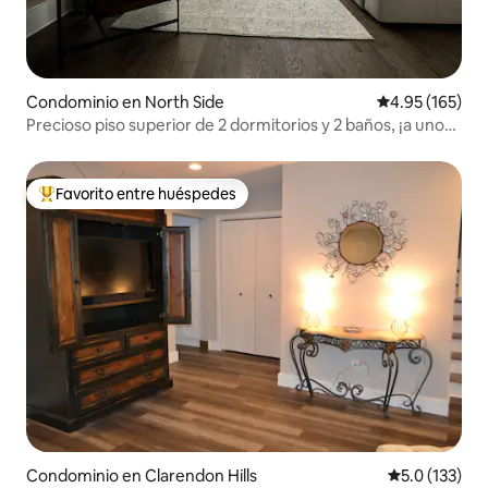
Condominio en North Side
Calificación p
4.95 (165)
Precioso piso superior de 2 dormitorios y 2 baños, ¡a unos
pasos de todo!
Favorito entre huéspedes
De los mejores en Favorito entre huéspedes
Condominio en Clarendon Hills
Calificación 
5.0 (133)