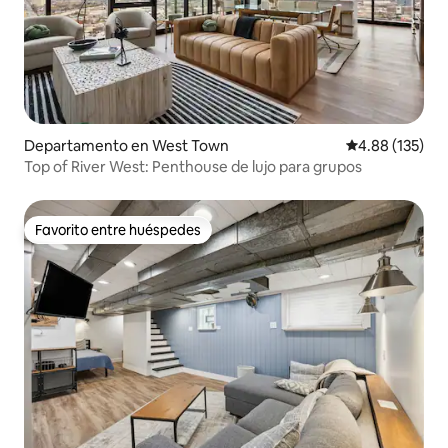
Departamento en West Town
Calificación p
4.88 (135)
Top of River West: Penthouse de lujo para grupos
Favorito entre huéspedes
Favorito entre huéspedes