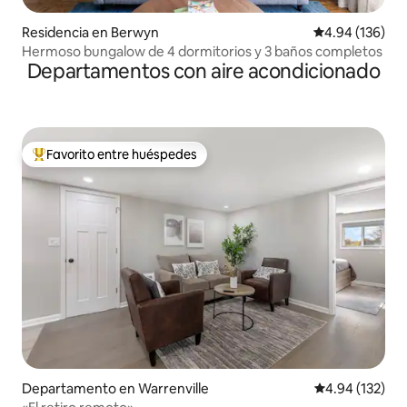
Residencia en Berwyn
Calificación pr
4.94 (136)
Hermoso bungalow de 4 dormitorios y 3 baños completos
Departamentos con aire acondicionado
Favorito entre huéspedes
De los mejores en Favorito entre huéspedes
Departamento en Warrenville
Calificación p
4.94 (132)