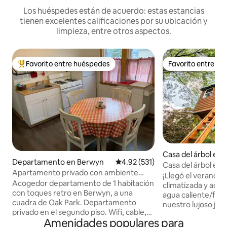
Los huéspedes están de acuerdo: estas estancias
tienen excelentes calificaciones por su ubicación y
limpieza, entre otros aspectos.
Favorito entre huéspedes
Favorito entre h
De los mejores en Favorito entre huéspedes
Favorito entre h
Casa del árbol en
Departamento en Berwyn
Calificación promedio: 4.92 de 5
4.92 (531)
urg
Casa del árbol en 
Apartamento privado con ambiente
(servicio*)
¡Llegó el verano, l
retro
Acogedor departamento de 1 habitación
climatizada y acog
con toques retro en Berwyn, a una
agua caliente/fría está lis
cuadra de Oak Park. Departamento
nuestro lujoso jac
privado en el segundo piso. Wifi, cable,
para el consumo d
Amenidades populares para
canales premium. Cocina completa.
de 4 pies de prof