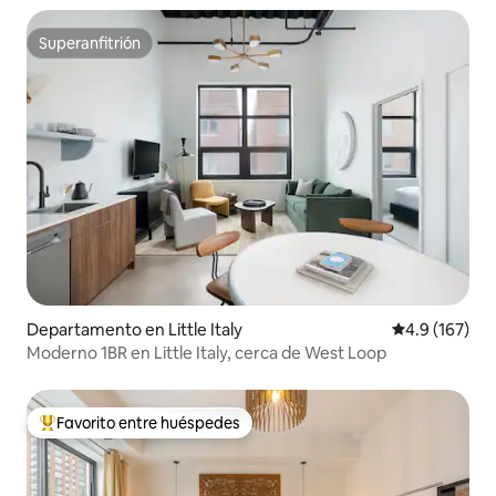
Superanfitrión
Superanfitrión
Departamento en Little Italy
Calificación 
4.9 (167)
Moderno 1BR en Little Italy, cerca de West Loop
Favorito entre huéspedes
De los mejores en Favorito entre huéspedes