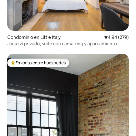
Condominio en Little Italy
Calificación pr
4.94 (279)
Jacuzzi privado, suite con cama king y aparcamiento
gratuito
Favorito entre huéspedes
De los mejores en Favorito entre huéspedes