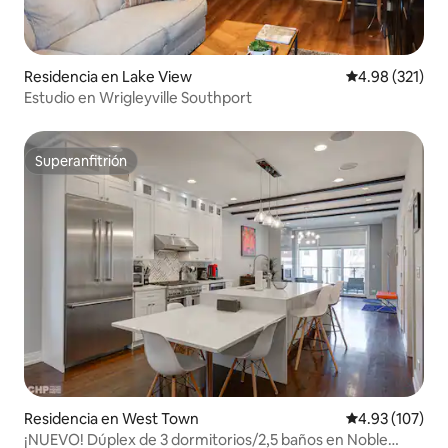
Residencia en Lake View
Calificación p
4.98 (321)
Estudio en Wrigleyville Southport
Superanfitrión
Superanfitrión
Residencia en West Town
Calificación p
4.93 (107)
¡NUEVO! Dúplex de 3 dormitorios/2,5 baños en Noble