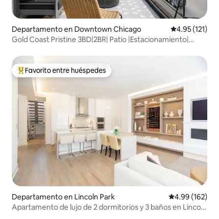
Departamento en Downtown Chicago
Calificación p
4.95 (121)
Gold Coast Pristine 3BD|2BR| Patio |Estacionamiento|
Playa
Favorito entre huéspedes
De los mejores en Favorito entre huéspedes
Departamento en Lincoln Park
Calificación pr
4.99 (162)
Apartamento de lujo de 2 dormitorios y 3 baños en Lincoln
Park