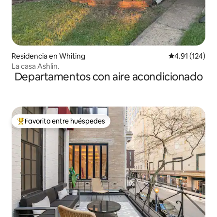
Residencia en Whiting
Calificación p
4.91 (124)
La casa Ashlin.
Departamentos con aire acondicionado
Favorito entre huéspedes
De los mejores en Favorito entre huéspedes