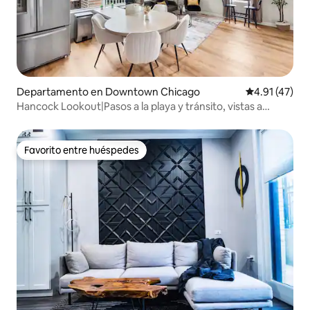
Departamento en Downtown Chicago
Calificación 
4.91 (47)
Hancock Lookout|Pasos a la playa y tránsito, vistas a
Chicago
Favorito entre huéspedes
Favorito entre huéspedes