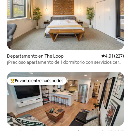
Departamento en The Loop
Calificación p
4.91 (227)
¡Precioso apartamento de 1 dormitorio con servicios cerca
de museos!
Favorito entre huéspedes
De los mejores en Favorito entre huéspedes