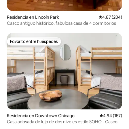
Residencia en Lincoln Park
Calificación pr
4.87 (204)
Casco antiguo histórico, fabulosa casa de 4 dormitorios
Favorito entre huéspedes
Favorito entre huéspedes
Residencia en Downtown Chicago
Calificación p
4.94 (157)
Casa adosada de lujo de dos niveles estilo SOHO - Casco
antiguo