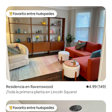
Square
Favorito entre huéspedes
De los mejores en Favorito entre huéspedes
Residencia en Ravenswood
Calificación pr
4.99 (149)
¡Toda la primera planta en Lincoln Square!
Favorito entre huéspedes
De los mejores en Favorito entre huéspedes