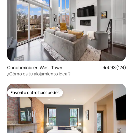
Condominio en West Town
Calificación p
4.93 (174)
¿Cómo es tu alojamiento ideal?
Favorito entre huéspedes
Favorito entre huéspedes