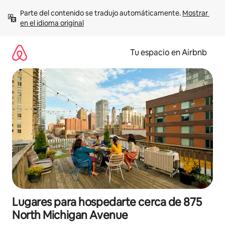
Ir
Parte del contenido se tradujo automáticamente. 
Mostrar 
al
en el idioma original
contenido
Tu espacio en Airbnb
Lugares para hospedarte cerca de 875
North Michigan Avenue