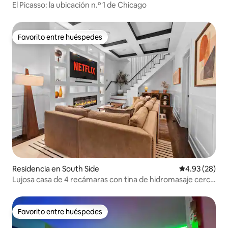
El Picasso: la ubicación n.º 1 de Chicago
Favorito entre huéspedes
Favorito entre huéspedes
Residencia en South Side
Calificación p
4.93 (28)
Lujosa casa de 4 recámaras con tina de hidromasaje cerca
de UChicago y el Obama Center
Favorito entre huéspedes
Favorito entre huéspedes