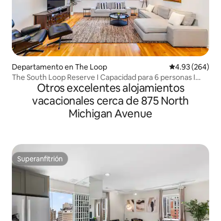
Departamento en The Loop
Calificación pr
4.93 (264)
The South Loop Reserve I Capacidad para 6 personas I
Otros excelentes alojamientos
Mejor valorado
vacacionales cerca de 875 North
Michigan Avenue
Superanfitrión
Superanfitrión