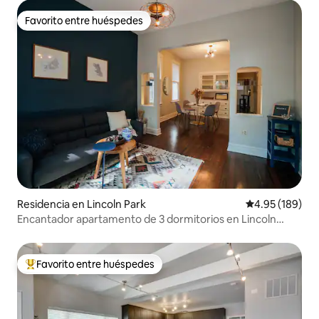
Favorito entre huéspedes
Favorito entre huéspedes
Residencia en Lincoln Park
Calificación pr
4.95 (189)
Encantador apartamento de 3 dormitorios en Lincoln
Park/casco antiguo y aparcamiento
Favorito entre huéspedes
De los mejores en Favorito entre huéspedes