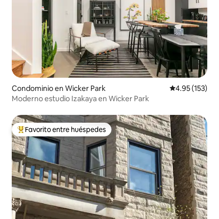
Condominio en Wicker Park
Calificación p
4.95 (153)
Moderno estudio Izakaya en Wicker Park
Favorito entre huéspedes
De los mejores en Favorito entre huéspedes