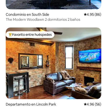
Condominio en South Side
Calificación p
4.95 (86)
The Modern Woodlawn 2 dormitorios 2 baños
Favorito entre huéspedes
De los mejores en Favorito entre huéspedes
Departamento en Lincoln Park
Calificación p
4.96 (56)