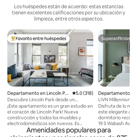
Los huéspedes están de acuerdo: estas estancias
tienen excelentes calificaciones por su ubicación y
limpieza, entre otros aspectos.
Favorito entre huéspedes
Superanfitrión
De los mejores en Favorito entre huéspedes
Superanfitrión
Departamento en Lincoln Par
Calificación promedio: 5.0 de 5
5.0 (318)
Departamento en
k
Descubre Lincoln Park desde un
LIVN Millennium Pa
apartamento elegante
Chicago, 1 habitac
¡Este apartamento es un gran estudio en
Disfruta de lo me
el corazón de Lincoln Park! Nueva
este elegante apa
construcción y todos los muebles y
dormitorio recie
electrodomésticos son nuevos. Es
19 S Wabash Ave.
Amenidades populares para
perfecto para una pareja... pero también
ubicado en el cora
pueden dormir 3-4 personas en un viaje
ciudad, estarás a 