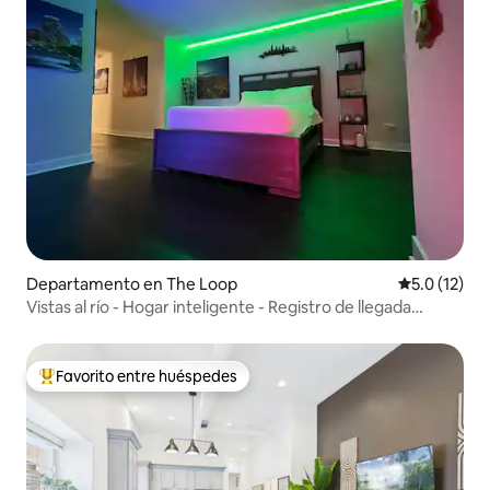
Departamento en The Loop
Calificación
5.0 (12)
Vistas al río - Hogar inteligente - Registro de llegada
sencillo
Favorito entre huéspedes
De los mejores en Favorito entre huéspedes