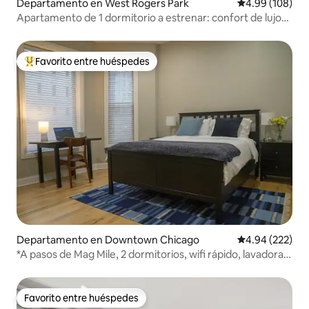
Departamento en West Rogers Park
Calificación pr
4.99 (108)
Apartamento de 1 dormitorio a estrenar: confort de lujo
con baño de hidromasaje
Favorito entre huéspedes
De los mejores en Favorito entre huéspedes
Departamento en Downtown Chicago
Calificación pr
4.94 (222)
*A pasos de Mag Mile, 2 dormitorios, wifi rápido, lavadora y
secadora
Favorito entre huéspedes
Favorito entre huéspedes