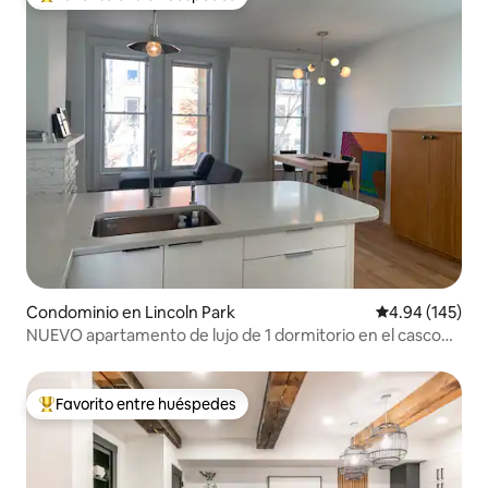
De los mejores en Favorito entre huéspedes
Condominio en Lincoln Park
Calificación pr
4.94 (145)
NUEVO apartamento de lujo de 1 dormitorio en el casco
antiguo
Favorito entre huéspedes
De los mejores en Favorito entre huéspedes