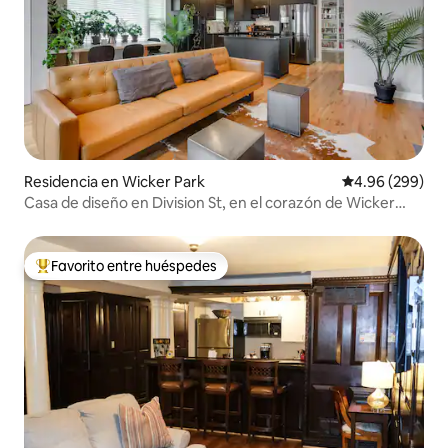
Residencia en Wicker Park
Calificación pr
4.96 (299)
Casa de diseño en Division St, en el corazón de Wicker
Park
Favorito entre huéspedes
De los mejores en Favorito entre huéspedes