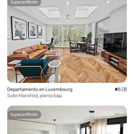
Superanfitrión
Superanfitrión
Departamento en Luxembourg
Calificac
5 (3)
Suite Mansfeld, planta baja
Superanfitrión
Superanfitrión