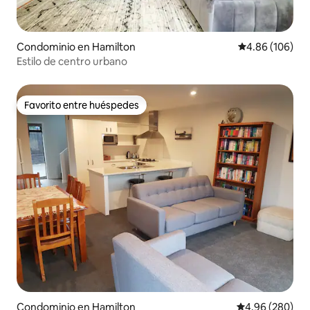
Condominio en Hamilton
Calificación pr
4.86 (106)
Estilo de centro urbano
Favorito entre huéspedes
Favorito entre huéspedes
Condominio en Hamilton
Calificación pr
4.96 (280)