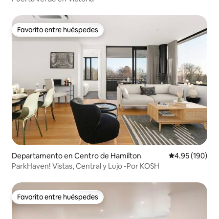
Favorito entre huéspedes
Favorito entre huéspedes
Departamento en Centro de Hamilton
Calificación pr
4.95 (190)
ParkHaven! Vistas, Central y Lujo -Por KOSH
Favorito entre huéspedes
Favorito entre huéspedes