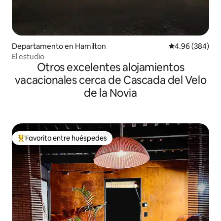
Departamento en Hamilton
Calificación pr
4.96 (384)
El estudio
Otros excelentes alojamientos
vacacionales cerca de Cascada del Velo
de la Novia
Favorito entre huéspedes
De los mejores en Favorito entre huéspedes