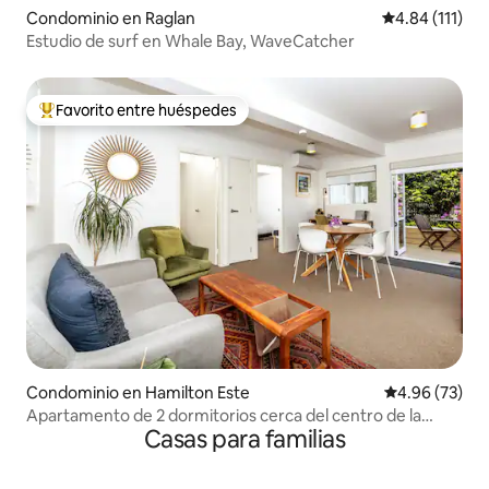
Condominio en Raglan
Calificación p
4.84 (111)
Estudio de surf en Whale Bay, WaveCatcher
Favorito entre huéspedes
De los mejores en Favorito entre huéspedes
Condominio en Hamilton Este
Calificación p
4.96 (73)
Apartamento de 2 dormitorios cerca del centro de la
Casas para familias
ciudad con aparcamiento fuera de la calle