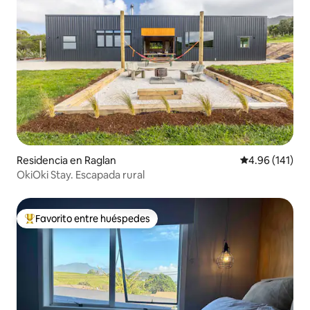
Residencia en Raglan
Calificación p
4.96 (141)
OkiOki Stay. Escapada rural
Favorito entre huéspedes
De los mejores en Favorito entre huéspedes