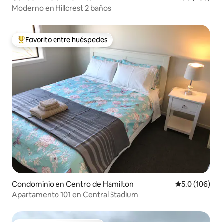
Moderno en Hillcrest 2 baños
Favorito entre huéspedes
De los mejores en Favorito entre huéspedes
Condominio en Centro de Hamilton
Calificación 
5.0 (106)
Apartamento 101 en Central Stadium