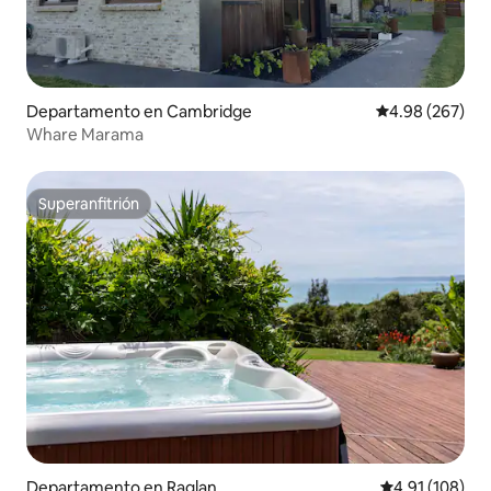
Departamento en Cambridge
Calificación pr
4.98 (267)
Whare Marama
Superanfitrión
Superanfitrión
Departamento en Raglan
Calificación p
4.91 (108)