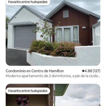
Favorito entre huéspedes
Favorito entre huéspedes
Condominio en Centro de Hamilton
Calificación p
4.88 (127)
Moderno apartamento de 2 dormitorios, a pie de la ciudad
y el hospital
Favorito entre huéspedes
Favorito entre huéspedes