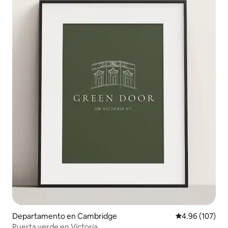
Departamento en Cambridge
Calificación pr
4.96 (107)
Puerta verde en Victoria