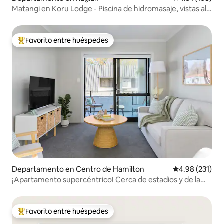
Matangi en Koru Lodge - Piscina de hidromasaje, vistas al
mar
Favorito entre huéspedes
De los mejores en Favorito entre huéspedes
Departamento en Centro de Hamilton
Calificación p
4.98 (231)
¡Apartamento supercéntrico! Cerca de estadios y de la
ciudad
Favorito entre huéspedes
De los mejores en Favorito entre huéspedes