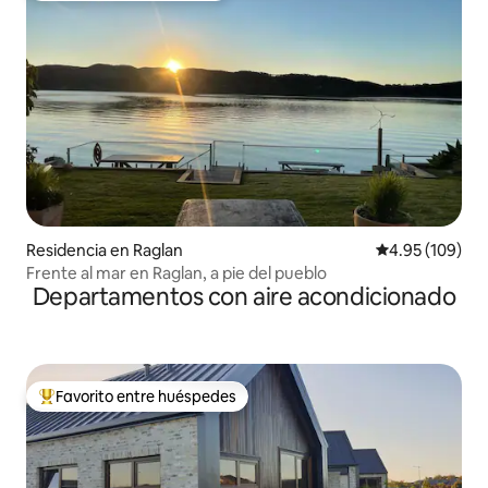
Residencia en Raglan
Calificación pr
4.95 (109)
Frente al mar en Raglan, a pie del pueblo
Departamentos con aire acondicionado
Favorito entre huéspedes
De los mejores en Favorito entre huéspedes