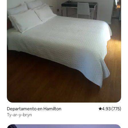
Departamento en Hamilton
Calificación pr
4.93 (775)
Ty-ar-y-bryn