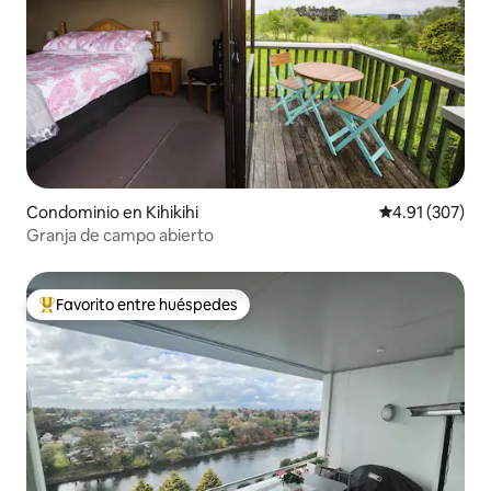
Condominio en Kihikihi
Calificación p
4.91 (307)
Granja de campo abierto
Favorito entre huéspedes
De los mejores en Favorito entre huéspedes