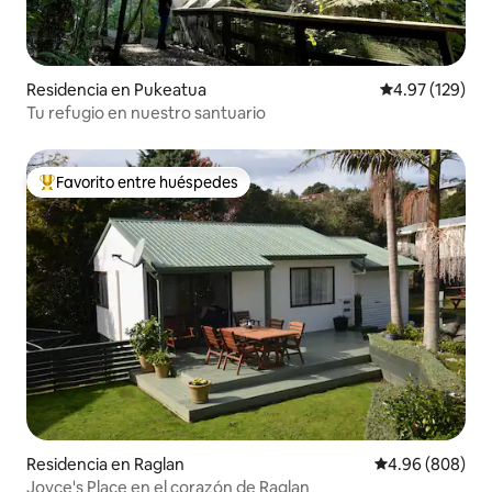
Residencia en Pukeatua
Calificación p
4.97 (129)
Tu refugio en nuestro santuario
Favorito entre huéspedes
De los mejores en Favorito entre huéspedes
Residencia en Raglan
Calificación pr
4.96 (808)
Joyce's Place en el corazón de Raglan