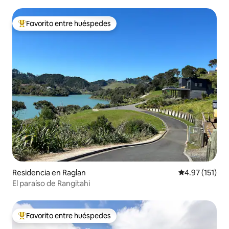
Favorito entre huéspedes
De los mejores en Favorito entre huéspedes
Residencia en Raglan
Calificación p
4.97 (151)
El paraíso de Rangitahi
Favorito entre huéspedes
De los mejores en Favorito entre huéspedes