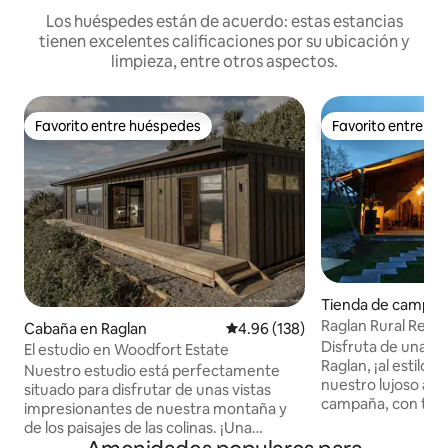
Los huéspedes están de acuerdo: estas estancias
tienen excelentes calificaciones por su ubicación y
limpieza, entre otros aspectos.
Favorito entre huéspedes
Favorito entre h
Favorito entre huéspedes
Favorito entre h
Tienda de campañ
an
Raglan Rural Retre
Cabaña en Raglan
Calificación promedio: 4.96 de 5
4.96 (138)
Disfruta de una es
El estudio en Woodfort Estate
Raglan, ¡al estilo glamping
Nuestro estudio está perfectamente
nuestro lujoso alo
situado para disfrutar de unas vistas
campaña, con todo
impresionantes de nuestra montaña y
necesitas para rel
de los paisajes de las colinas. ¡Una
espacio privado par
escapada de fin de semana o un retiro