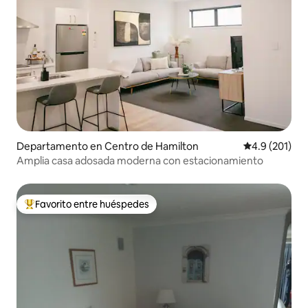
Departamento en Centro de Hamilton
Calificación 
4.9 (201)
Amplia casa adosada moderna con estacionamiento
Favorito entre huéspedes
De los mejores en Favorito entre huéspedes