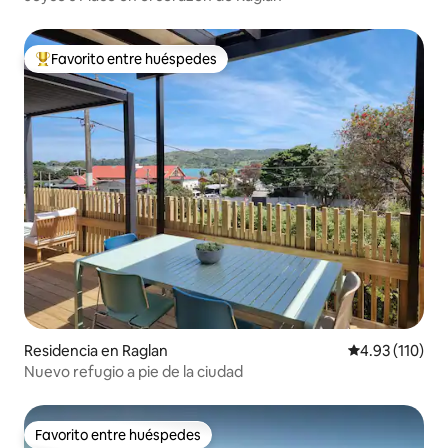
Favorito entre huéspedes
De los mejores en Favorito entre huéspedes
Residencia en Raglan
Calificación p
4.93 (110)
Nuevo refugio a pie de la ciudad
Favorito entre huéspedes
Favorito entre huéspedes