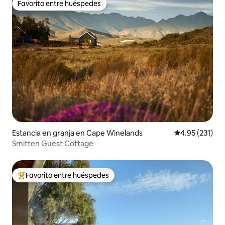
Favorito entre huéspedes
Favorito entre huéspedes
Estancia en granja en Cape Winelands
Calificación p
4.95 (231)
Smitten Guest Cottage
Favorito entre huéspedes
De los mejores en Favorito entre huéspedes