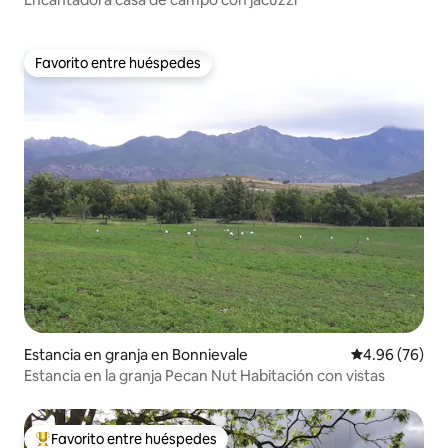
Favorito entre huéspedes
Favorito entre huéspedes
Estancia en granja en Bonnievale
Calificación p
4.96 (76)
Estancia en la granja Pecan Nut Habitación con vistas
Favorito entre huéspedes
De los mejores en Favorito entre huéspedes