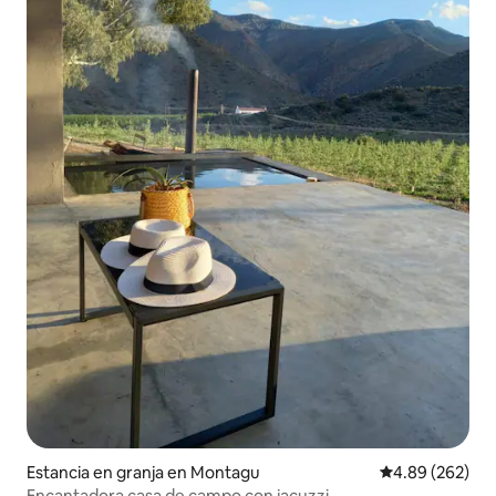
Estancia en granja en Montagu
Calificación pr
4.89 (262)
Encantadora casa de campo con jacuzzi