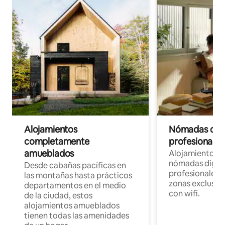
Alojamientos
Nómadas digit
completamente
profesionales 
amueblados
Alojamientos 
nómadas digita
Desde cabañas pacíficas en
profesionales d
las montañas hasta prácticos
zonas exclusiva
departamentos en el medio
con wifi.
de la ciudad, estos
alojamientos amueblados
tienen todas las amenidades