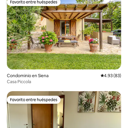
Favorito entre huéspedes
Favorito entre huéspedes
Condominio en Siena
Calificación p
4.93 (83)
Casa Piccola
Favorito entre huéspedes
Favorito entre huéspedes