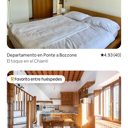
Departamento en Ponte a Bozzone
Calificación 
4.93 (40)
El toque en el Chianti
Favorito entre huéspedes
De los mejores en Favorito entre huéspedes