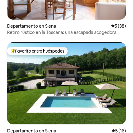
Departamento en Siena
Calificaci
5 (38)
Retiro rústico en la Toscana: una escapada acogedora
cerca de Siena
Favorito entre huéspedes
De los mejores en Favorito entre huéspedes
Departamento en Siena
Calificaci
5 (16)