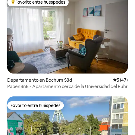
Favorito entre huéspedes
De los mejores en Favorito entre huéspedes
Departamento en Bochum Süd
Calificaci
5 (47)
PapenBnB - Apartamento cerca de la Universidad del Ruhr
Favorito entre huéspedes
Favorito entre huéspedes