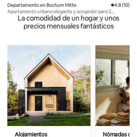
Departamento en Bochum Mitte
Calificación
4.8 (10)
Apartamento urbano elegante y acogedor para 2
La comodidad de un hogar y unos
personas, STÜH4.2a
precios mensuales fantásticos
Alojamientos
Nómadas digit