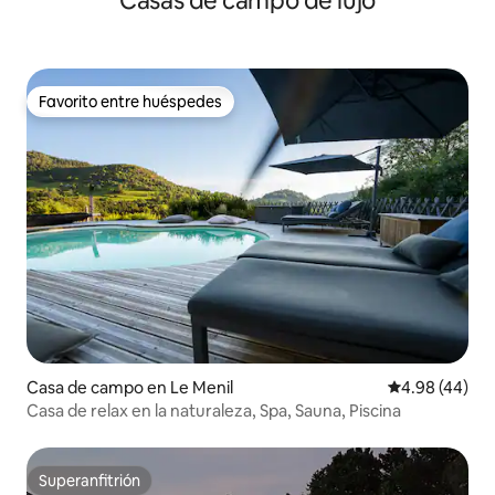
Casas de campo de lujo
Favorito entre huéspedes
Favorito entre huéspedes
Casa de campo en Le Menil
Calificación p
4.98 (44)
Casa de relax en la naturaleza, Spa, Sauna, Piscina
Superanfitrión
Superanfitrión