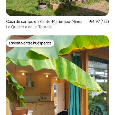
Casa de campo en Sainte-Marie-aux-Mines
Calificación p
4.97 (152)
La Quesería de La Tourelle
Favorito entre huéspedes
Favorito entre huéspedes