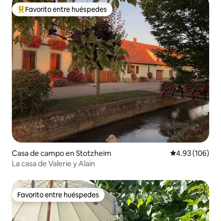
Favorito entre huéspedes
De los mejores en Favorito entre huéspedes
Casa de campo en Stotzheim
Calificación pr
4.93 (106)
La casa de Valerie y Alain
Favorito entre huéspedes
Favorito entre huéspedes