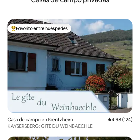
Favorito entre huéspedes
De los mejores en Favorito entre huéspedes
Casa de campo en Kientzheim
Calificación pr
4.98 (124)
KAYSERSBERG: GITE DU WEINBAECHLE