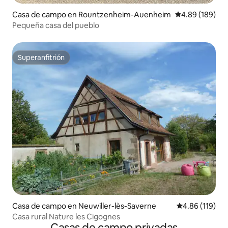
Casa de campo en Rountzenheim-Auenheim
Calificación pr
4.89 (189)
Pequeña casa del pueblo
Superanfitrión
Superanfitrión
Casa de campo en Neuwiller-lès-Saverne
Calificación p
4.86 (119)
Casa rural Nature les Cigognes
Casas de campo privadas