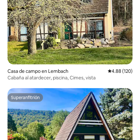
Casa de campo en Lembach
Calificación pr
4.88 (120)
Cabaña al atardecer, piscina, Cimes, vista
Superanfitrión
Superanfitrión