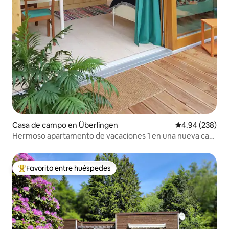
Casa de campo en Überlingen
Calificación pr
4.94 (238)
Hermoso apartamento de vacaciones 1 en una nueva casa
de madera a 100 m del lago
Favorito entre huéspedes
De los mejores en Favorito entre huéspedes