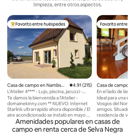
limpieza, entre otros aspectos.
Favorito entre huéspedes
Favorito entre h
De los mejores en Favorito entre huéspedes
Favorito entre h
Casa de campo en Nambshe
Calificación promedio: 4.91 de 5
4.91 (215)
Casa de campo e
im
L'Atelier 4**** - Lujo, piscina, jacuzzi -
En el lado de las 
Alsacia
rural para 6 perso
Te damos la bienvenida a l'Atelier -
Ideal para una est
domainekinny.com ** NUEVO: Internet
Vosgos del Norte c
Starlink ultrarrápido ahora disponible / El
amigos. Situado e
aire acondicionado se instaló en mayo de
residencia de vaca
Amenidades populares en casas de
2023, ahora disfrutarás de aire fresco
bosque, tranquilo.
durante los calurosos meses de verano**
muebles de jardín/barbaco
campo en renta cerca de Selva Negra
L'Atelier es una casa con encanto,
cocina equipada eq