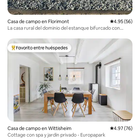
Casa de campo en Florimont
Calificación p
4.95 (56)
La casa rural del dominio del estanque bifurcado con
piscina
Favorito entre huéspedes
De los mejores en Favorito entre huéspedes
Casa de campo en Wittisheim
Calificación p
4.97 (76)
Cottage con spa y jardín privado - Europapark