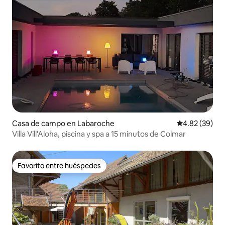
Casa de campo en Labaroche
Calificación p
4.82 (39)
Villa Vill'Aloha, piscina y spa a 15 minutos de Colmar
Favorito entre huéspedes
Favorito entre huéspedes