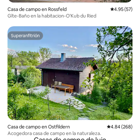
Casa de campo en Rossfeld
Calificación 
4.95 (57)
Gîte-Baño en la habitacion-O'Kub du Ried
Superanfitrión
Superanfitrión
Casa de campo en Ostfildern
Calificación pr
4.84 (268)
Acogedora casa de campo en la naturaleza.