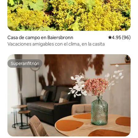
Casa de campo en Baiersbronn
Calificación p
4.95 (96)
Vacaciones amigables con el clima, en la casita
Superanfitrión
Superanfitrión