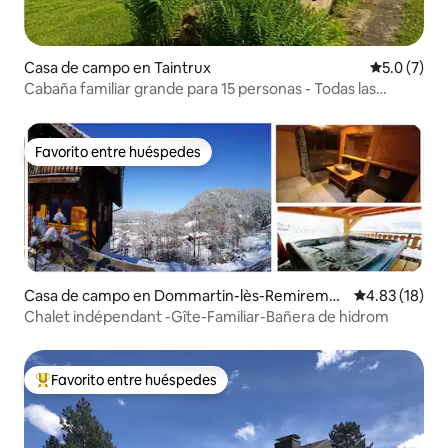
Casa de campo en Taintrux
Calificació
5.0 (7)
Cabaña familiar grande para 15 personas - Todas las
comodidades
Favorito entre huéspedes
Favorito entre huéspedes
Casa de campo en Dommartin-lès-Remiremo
Calificación 
4.83 (18)
nt
Chalet indépendant -Gîte-Familiar-Bañera de hidrom
Favorito entre huéspedes
De los mejores en Favorito entre huéspedes