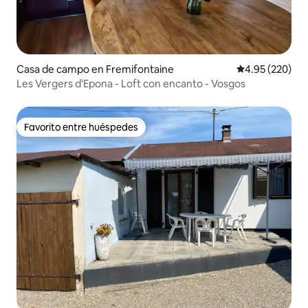
Casa de campo en Fremifontaine
Calificación pr
4.95 (220)
Les Vergers d'Epona - Loft con encanto - Vosgos
Favorito entre huéspedes
Favorito entre huéspedes