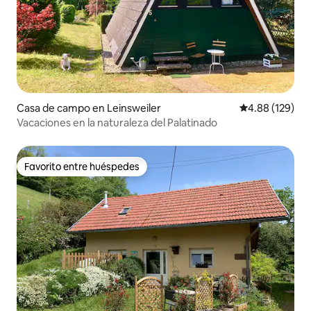
Casa de campo en Leinsweiler
Calificación pr
4.88 (129)
Vacaciones en la naturaleza del Palatinado
Favorito entre huéspedes
Favorito entre huéspedes