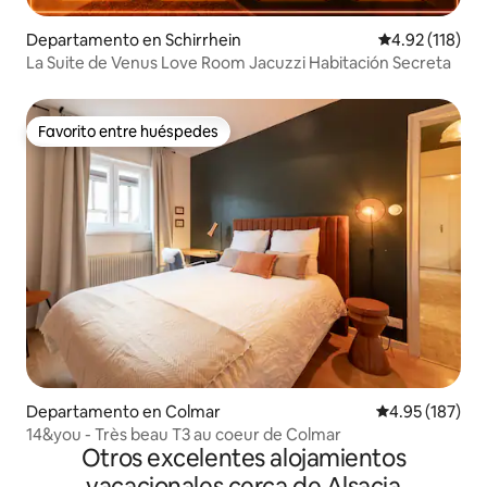
Departamento en Schirrhein
Calificación p
4.92 (118)
La Suite de Venus Love Room Jacuzzi Habitación Secreta
Favorito entre huéspedes
Favorito entre huéspedes
Departamento en Colmar
Calificación p
4.95 (187)
14&you - Très beau T3 au coeur de Colmar
Otros excelentes alojamientos
vacacionales cerca de Alsacia