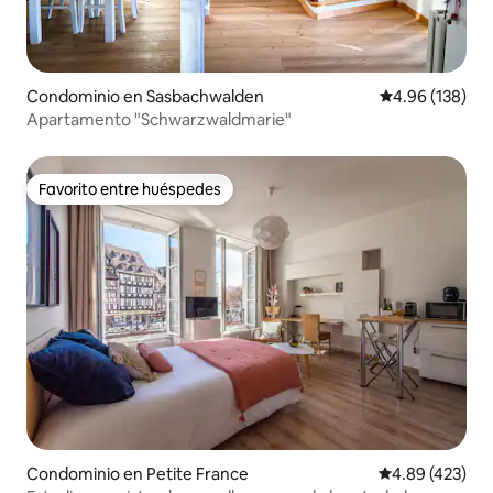
Condominio en Sasbachwalden
Calificación pr
4.96 (138)
Apartamento "Schwarzwaldmarie"
Favorito entre huéspedes
Favorito entre huéspedes
Condominio en Petite France
Calificación pr
4.89 (423)