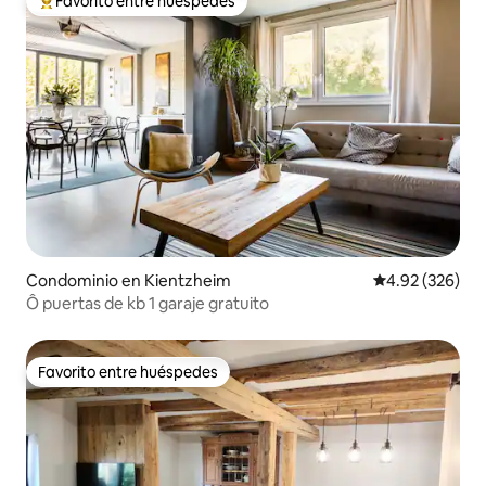
Favorito entre huéspedes
De los mejores en Favorito entre huéspedes
Condominio en Kientzheim
Calificación pr
4.92 (326)
Ô puertas de kb 1 garaje gratuito
Favorito entre huéspedes
Favorito entre huéspedes