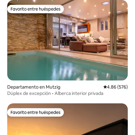
Favorito entre huéspedes
Favorito entre huéspedes
Departamento en Mutzig
Calificación pr
4.86 (576)
Dúplex de excepción • Alberca interior privada
Favorito entre huéspedes
Favorito entre huéspedes