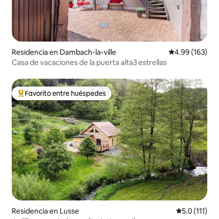
Residencia en Dambach-la-ville
Calificación pr
4.99 (163)
Casa de vacaciones de la puerta alta3 estrellas
Favorito entre huéspedes
De los mejores en Favorito entre huéspedes
Residencia en Lusse
Calificación 
5.0 (111)