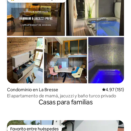
De los mejores en Favorito entre huéspedes
Condominio en La Bresse
Calificación p
4.97 (151)
El apartamento de mamá, jacuzzi y baño turco privado
Casas para familias
Favorito entre huéspedes