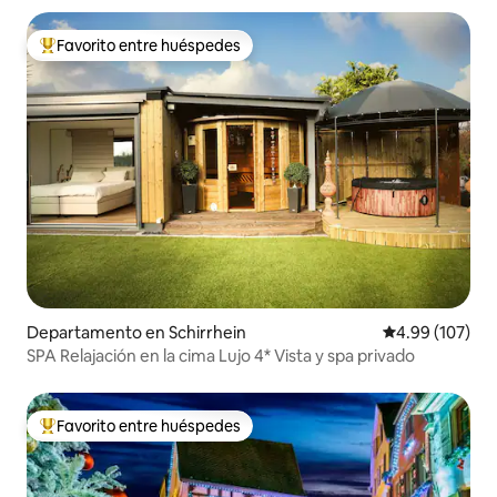
Favorito entre huéspedes
De los mejores en Favorito entre huéspedes
Departamento en Schirrhein
Calificación pr
4.99 (107)
SPA Relajación en la cima Lujo 4* Vista y spa privado
Favorito entre huéspedes
De los mejores en Favorito entre huéspedes