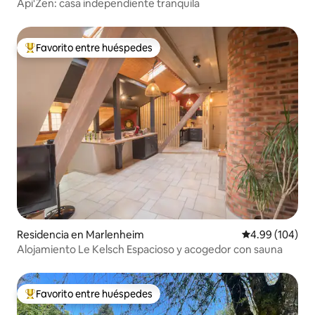
Api'Zen: casa independiente tranquila
Favorito entre huéspedes
De los mejores en Favorito entre huéspedes
Residencia en Marlenheim
Calificación pr
4.99 (104)
Alojamiento Le Kelsch Espacioso y acogedor con sauna
Favorito entre huéspedes
De los mejores en Favorito entre huéspedes