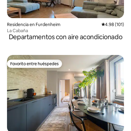
Residencia en Furdenheim
Calificación p
4.98 (101)
La Cabaña
Departamentos con aire acondicionado
Favorito entre huéspedes
Favorito entre huéspedes