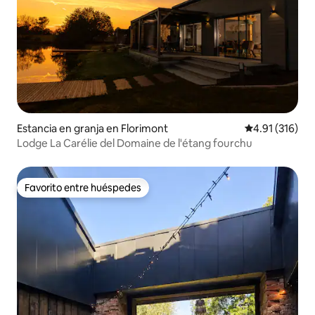
Estancia en granja en Florimont
Calificación p
4.91 (316)
Lodge La Carélie del Domaine de l'étang fourchu
Favorito entre huéspedes
Favorito entre huéspedes