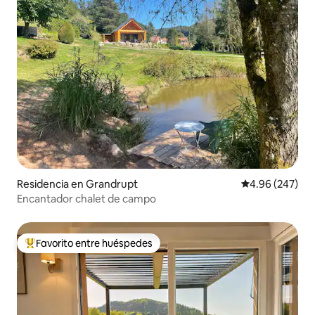
Residencia en Grandrupt
Calificación pr
4.96 (247)
Encantador chalet de campo
Favorito entre huéspedes
De los mejores en Favorito entre huéspedes