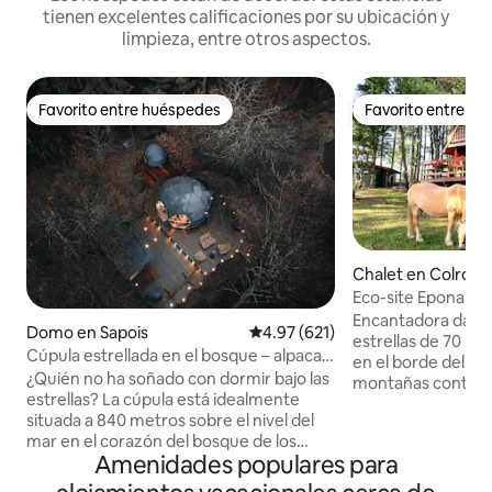
tienen excelentes calificaciones por su ubicación y
limpieza, entre otros aspectos.
Favorito entre huéspedes
Favorito entre h
Favorito entre huéspedes
Favorito entre h
Chalet en Colroy-
e
Eco-site Epona «L
Natural de los Vos
Encantadora dacha
Domo en Sapois
Calificación promedio: 4.97 de 5
4.97 (621)
estrellas de 70 m2
Cúpula estrellada en el bosque – alpacas
en el borde del bos
y naturaleza en Gérardmer
¿Quién no ha soñado con dormir bajo las
montañas contigua
estrellas? La cúpula está idealmente
hectáreas de los p
situada a 840 metros sobre el nivel del
caballos, ovejas, c
mar en el corazón del bosque de los
Obligatorio a parti
Amenidades populares para
Vosgos, aislada de cualquier vecino, para
Neumáticos de nie
una tranquilidad óptima. Situado en una
cadenas o calcetines Cabaña equi