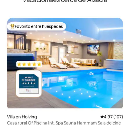
Favorito entre huéspedes
De los mejores en Favorito entre huéspedes
Villa en Holving
Calificación p
4.97 (107)
Casa rural O² Piscina Int. Spa Sauna Hammam Sala de cine