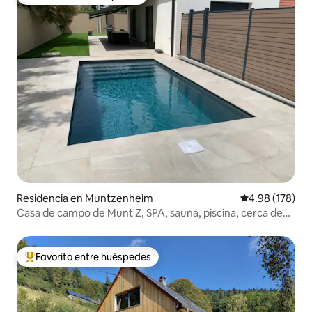
Favorito entre huéspedes
Residencia en Muntzenheim
Calificación pr
4.98 (178)
Casa de campo de Munt'Z, SPA, sauna, piscina, cerca de
Colmar
Favorito entre huéspedes
De los mejores en Favorito entre huéspedes