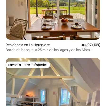
Residencia en La Houssière
Calificación pr
4.97 (109)
Borde de bosque, a 25 min de los lagos y de los Altos
Vosgos
Favorito entre huéspedes
Favorito entre huéspedes