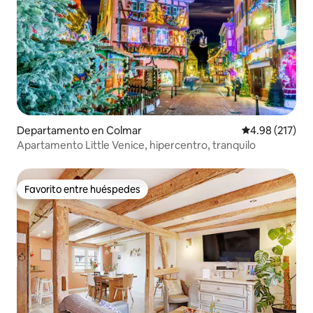
Departamento en Colmar
Calificación p
4.98 (217)
Apartamento Little Venice, hipercentro, tranquilo
Favorito entre huéspedes
Favorito entre huéspedes