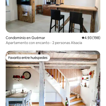
Condominio en Guémar
Calificación pr
4.93 (198)
Apartamento con encanto - 2 personas Alsacia
Favorito entre huéspedes
Favorito entre huéspedes