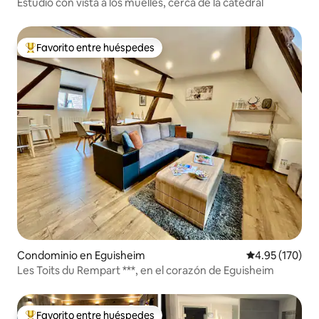
Estudio con vista a los muelles, cerca de la catedral
Favorito entre huéspedes
De los mejores en Favorito entre huéspedes
Condominio en Eguisheim
Calificación p
4.95 (170)
Les Toits du Rempart ***, en el corazón de Eguisheim
Favorito entre huéspedes