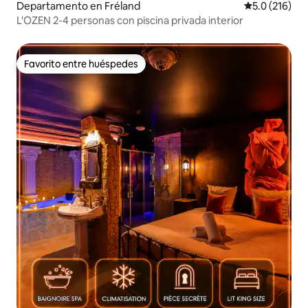
Departamento en Fréland
Calificación 
5.0 (216)
L'OZEN 2-4 personas con piscina privada interior
Favorito entre huéspedes
Favorito entre huéspedes