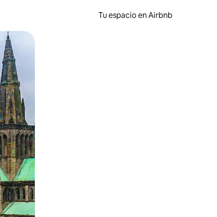
Tu espacio en Airbnb
ien tocando y deslizando la pantalla.