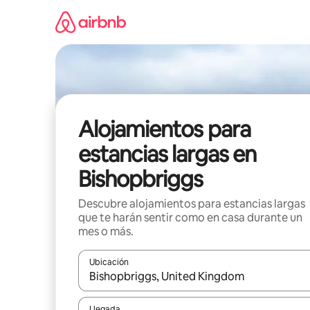
Ir
al
contenido
Alojamientos para
estancias largas en
Bishopbriggs
Descubre alojamientos para estancias largas
que te harán sentir como en casa durante un
mes o más.
Ubicación
Cuando los resultados estén disponibles, podrás na
Llegada