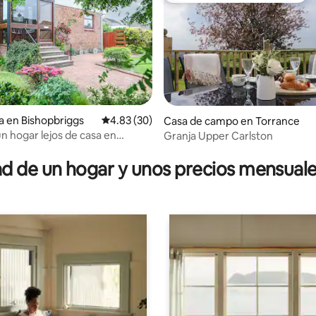
a en Bishopbriggs
Calificación promedio: 4.83 de 5; 30 evaluac
4.83 (30)
Casa de campo en Torrance
un hogar lejos de casa en
Granja Upper Carlston
dio: 5 de 5; 9 evaluaciones
ggs.
 de un hogar y unos precios mensuale