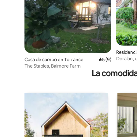
Residenci
Doralan, 
Casa de campo en Torrance
Calificación prome
5 (9)
Bishopbri
The Stables, Balmore Farm
La comodidad