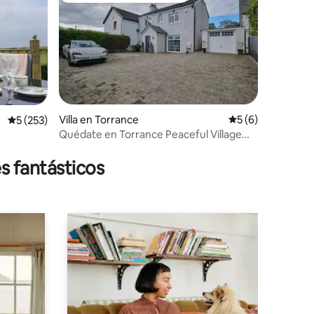
iones
Villa en Torrance
Calificación prom
5 (6)
Calificación promedio: 5 de 5; 253 evaluaciones
5 (253)
Quédate en Torrance Peaceful Village
cerca de Glasgow
s fantásticos