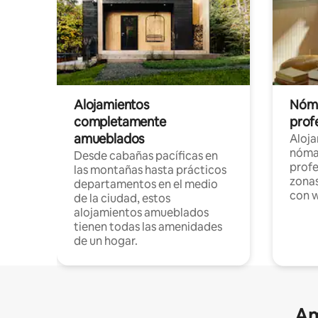
Alojamientos
Nóma
completamente
profe
amueblados
Aloj
nómad
Desde cabañas pacíficas en
profe
las montañas hasta prácticos
zonas
departamentos en el medio
con w
de la ciudad, estos
alojamientos amueblados
tienen todas las amenidades
de un hogar.
Am