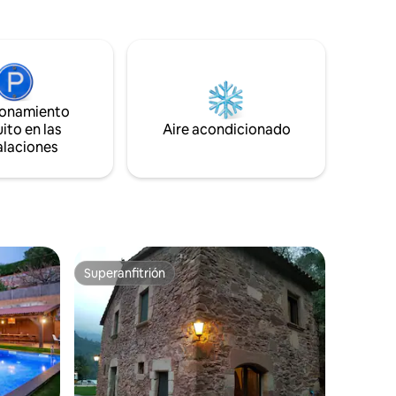
edificio. Perfecto para explorar la ciudad.
he, se
Dispone de Wi-Fi, aire acondicionado
ar el
silencioso, cocina totalmente equipada,
a cocina y
bañera de hidromasaje y ducha.
 Ideal
ionamiento
ito en las
Aire acondicionado
alaciones
Superanfitrión
re huéspedes
Superanfitrión