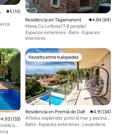
av
Calificación promedio: 5 de 5; 14 evaluaciones
5 (14)
iones
Residencia en Tagamanent
Calificación promedio:
4.84 (69)
erca
Masia Ca La Rosa (7-8 people)
Espacios exteriores
·
Baño
·
Espacios
interiores
Favorito entre huéspedes
Favorito entre huéspedes
Residencia en Premià de Dalt
Calificación promedio:
4.91 (34)
Atteka: esplendor junto al mar y piscina
alificación promedio: 4.93 de 5; 133 evaluaciones
4.93 (133)
privada
Baño
·
Espacios exteriores
·
Lavandería
rivada a
erca