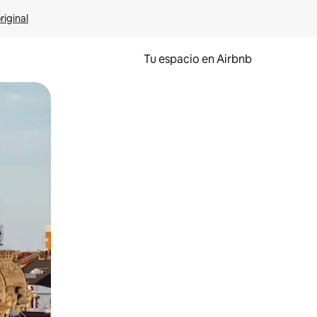
riginal
Tu espacio en Airbnb
ien tocando y deslizando la pantalla.