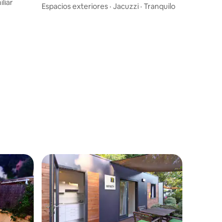
liar
privado.
Espacios exteriores
·
Jacuzzi
·
Tranquilo
iones