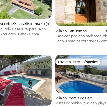
ant Feliu de Buixalleu
Calificación promedio: 4.91 de 5; 81 evaluac
4.91 (81)
Raurell · Casa rural para 14 en
Villa en Can Jombo
exteriores
·
Baño
·
Cerca
Casa con piscina y barbacoa, id
 4.83 de 5; 29 evaluaciones
famílias
Baño
·
Espacios exteriores
·
Vis
itrión
Favorito entre huéspedes
itrión
Favorito entre huéspedes
Villa en Premià de Dalt
Vistas increíbles, piscina y play