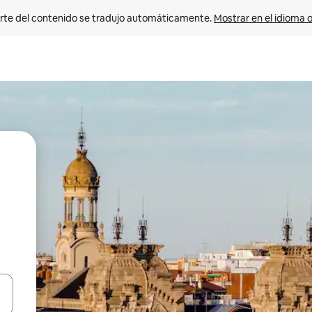
rte del contenido se tradujo automáticamente. 
Mostrar en el idioma o
vegar usando las teclas de las flechas hacia arriba y hacia abajo, o b