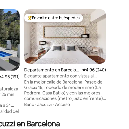
Casa de 
Favorito entre huéspedes
Superanf
De los mejores en Favorito entre huéspedes
Superanf
a
Disfruta,
Nou Ton 
Nou Ton 
situada e
rural y r
ubicada a
construi
Baño
·
Es
completa
condicion
región en
iones
Departamento en Barcelon
Calificación promedio: 
4.96 (240)
tranquilidad. La región Vitivi
a
Elegante apartamento con vistas al
alificación promedio: 4.95 de 5; 191 evaluaciones
4.95 (191)
que nos 
icónico Paseo de Gracia
En la mejor calle de Barcelona, ​Paseo de
los grand
Gracia 16, rodeado de modernismo (La
elaboran. ¡El mejor plan pa
Pedrera, Casa Batllo) y con las mejores
desconect
comunicaciones (metro justo enfrente),
el vino!
.
tiendas exclusivas y en pleno centro (Pl.
Baño
·
Jacuzzi
·
Acceso
a a 34
Cataluña, Barrio Gótico, La Rambla,
alidad del
Mercado de la Boquería). Edificio
 22h de la
moderno y elegante con servicio de
acuzzi en Barcelona
estas ,
seguridad. ZARA ocupa la planta baja del
acion que