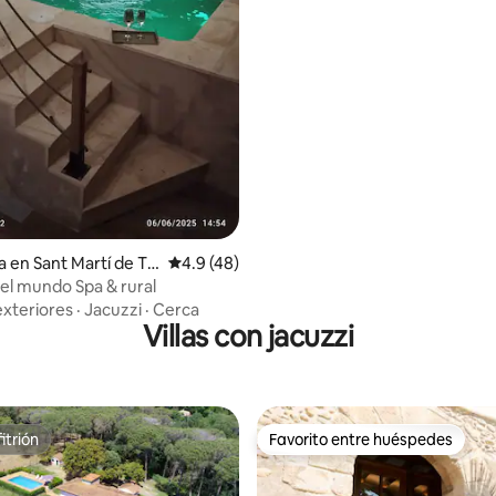
a en Sant Martí de To
Calificación promedio: 4.9 de 5; 48 evaluac
4.9 (48)
 el mundo Spa & rural
exteriores
·
Jacuzzi
·
Cerca
Villas con jacuzzi
itrión
Favorito entre huéspedes
itrión
Favorito entre huéspedes