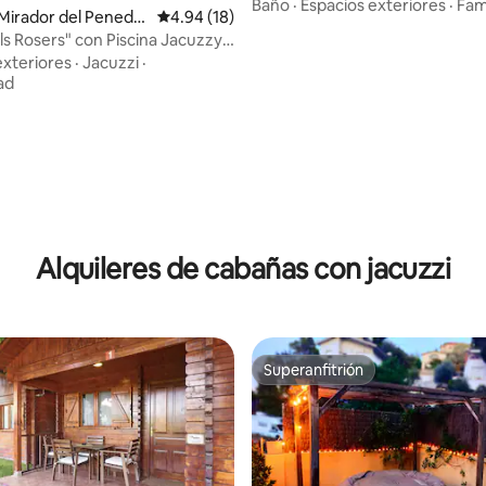
Barcelona
Baño
·
Espacios exteriores
·
Fami
l Mirador del Penedè
Calificación promedio: 4.94 de 5; 18 evaluac
4.94 (18)
Els Rosers" con Piscina Jacuzzy
exteriores
·
Jacuzzi
·
ad
4.79 de 5; 159 evaluaciones
Alquileres de cabañas con jacuzzi
Superanfitrión
Superanfitrión