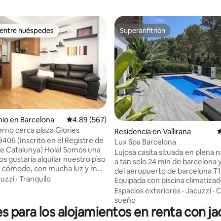
 entre huéspedes
Superanfitrión
 entre huéspedes
Superanfitrión
4.84 de 5; 530 evaluaciones
io en Barcelona
Calificación promedio: 4.89 de 5; 567 evaluac
4.89 (567)
rno cerca plaza Glories
Residencia en Vallirana
C
el Registre de
Lux Spa Barcelona
lunya) Hola! Somos una
Lujosa casita situada en plena naturaleza
os gustaría alquilar nuestro piso
a tan solo 24 min de barcelona y 25 min
 cómodo, con mucha luz y muy
del aeropuerto de barcelona T1
 Ideal para parejas y para
uzzi
·
Tranquilo
Equipada con piscina climatizad
les. Está al lado de la parada
grados y yacuzy exterior. Horario de uso
Espacios exteriores
·
Jacuzzi
·
C
l Clot (linea roja y lila,10 min de
de piscina de 9h de la mañana a
sueño
alunya y 4 min de la Sagrada
s para los alojamientos en renta con j
noche. Está prohibido montar fi
 En la misma estación también
cumpleaños o cualquier celebr