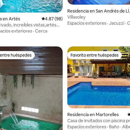
Residencia en San Andrés de Ll
4.98 de 5; 181 evaluaciones
aneras
Villasoley
a en Artés
Calificación promedio: 4.87 de 5; 98 evaluac
4.87 (98)
Espacios exteriores
·
Jacuzzi
·
C
ivado, increíbles vistas,artés
a
acios exteriores
·
Cerca
 entre huéspedes
Favorito entre huéspedes
 entre huéspedes
Favorito entre huéspedes
: 4.75 de 5; 4 evaluaciones
Residencia en Martorelles
C
Casa de invitados con piscina p
20' de BNA
Espacios exteriores
·
Baño
·
Alb