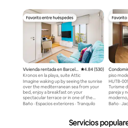
Favorito entre huéspedes
Favorito
Favorito entre huéspedes
Favorito
Vivienda rentada en Barcelo
Calificación promedio: 
4.84 (530)
Condomin
na
Kronos en la playa, suite Attic
piso mode
Imagine waking up by seeing the sunrise
HUTB-009406 (Inscrito en 
over the mediterranean sea from your
Turisme de Cata
bed, enjoy a breakfast on your
pareja y n
spectacular terrace or in one of the
moderno,
many bars and coffee shops in
tranquilo.
Baño
·
Espacios exteriores
·
Tranquilo
Baño
·
Jac
Barceloneta, and get ready for a day on
profesiona
the sun-soaked beaches or to explore
del metro e
the city. Stylish and brand new
plaza Cat
Servicios populare
apartment facing the Mediterranean
Familia).