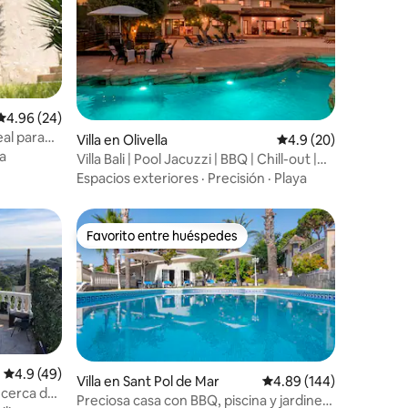
iones
Calificación promedio: 4.96 de 5; 24 evaluaciones
4.96 (24)
eal para
Villa en Olivella
Calificación promedio
4.9 (20)
ta
Villa Bali | Pool Jacuzzi | BBQ | Chill-out |
Wifi
Espacios exteriores
·
Precisión
·
Playa
Favorito entre huéspedes
Favorito entre huéspedes
Calificación promedio: 4.9 de 5; 49 evaluaciones
4.9 (49)
Villa en Sant Pol de Mar
Calificación promedio: 
4.89 (144)
a cerca de
Preciosa casa con BBQ, piscina y jardines