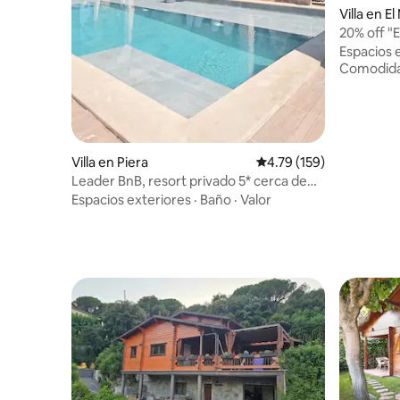
Villa en E
s
20% off "
XL, BBQ
Espacios 
Comodid
Villa en Piera
Calificación promedio: 
4.79 (159)
Leader BnB, resort privado 5* cerca de
BCN, tren
Espacios exteriores
·
Baño
·
Valor