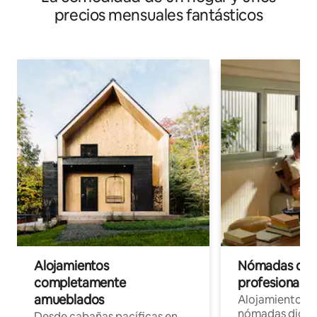
precios mensuales fantásticos
Alojamientos
Nómadas digit
completamente
profesionales 
amueblados
Alojamientos 
nómadas digita
Desde cabañas pacíficas en