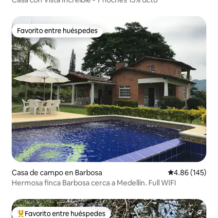
Favorito entre huéspedes
Favorito entre huéspedes
Casa de campo en Barbosa
Calificación pr
4.86 (145)
Hermosa finca Barbosa cerca a Medellín. Full WIFI
Favorito entre huéspedes
De los mejores en Favorito entre huéspedes