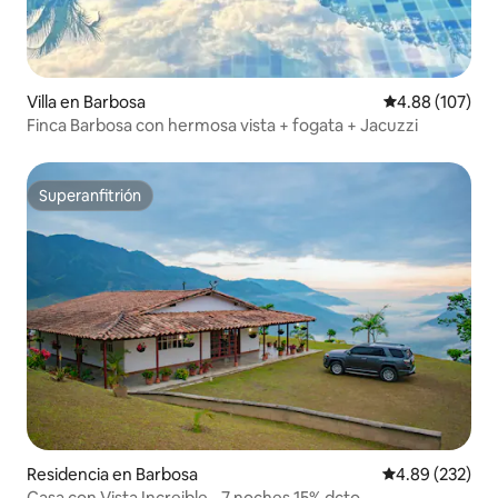
Villa en Barbosa
Calificación pr
4.88 (107)
Finca Barbosa con hermosa vista + fogata + Jacuzzi
Superanfitrión
Superanfitrión
Residencia en Barbosa
Calificación pr
4.89 (232)
Casa con Vista Increible - 7 noches 15% dcto