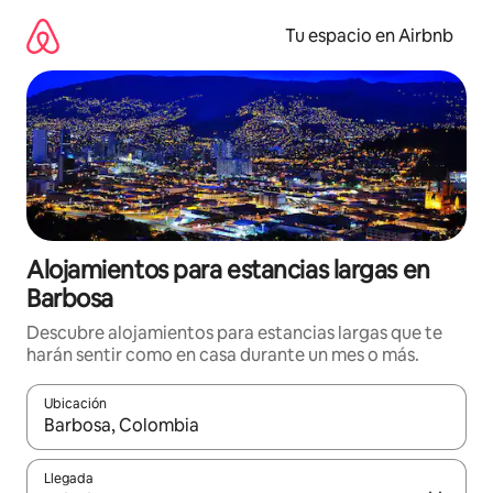
Ir
al
Tu espacio en Airbnb
contenido
Alojamientos para estancias largas en
Barbosa
Descubre alojamientos para estancias largas que te
harán sentir como en casa durante un mes o más.
Ubicación
Cuando los resultados estén disponibles, podrás navegar usando l
Llegada