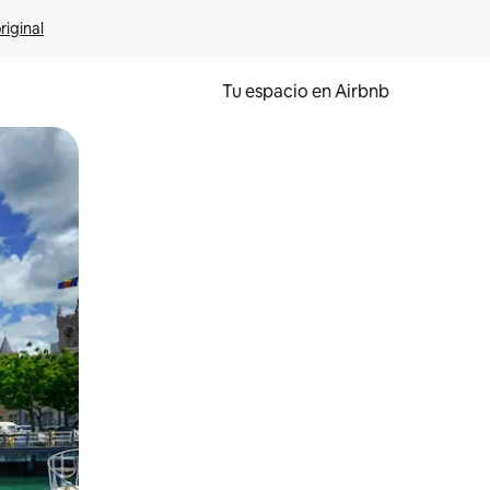
riginal
Tu espacio en Airbnb
ien tocando y deslizando la pantalla.