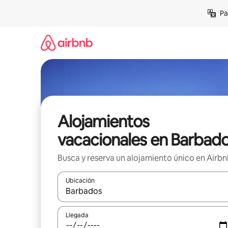
Ir
Pa
al
contenido
Alojamientos
vacacionales en Barbad
Busca y reserva un alojamiento único en Airb
Ubicación
Cuando los resultados estén disponibles, podrás na
Llegada