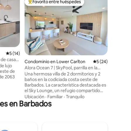
Favorito entre huéspedes
Favor
De los mejores en Favorito entre huéspedes
De los 
Villa Bell
Los hués
estancia 
propieda
tranquilo 
impresio
Familiar
·
Ubicado 
minutos d
vacaciona
Calificación promedio: 5 de 5; 14 evaluaciones
5 (14)
iones
Gap y la 
 de casas
Condominio en Lower Carlton
Calificación promed
5 (24)
Experime
de lujo
tradicion
Alora Ocean 7 | SkyPool, parrilla en la
oeste de
Barbado
azotea y vista al mar
Una hermosa villa de 2 dormitorios y 2
 de 2063
con como
baños en la codiciada costa oeste de
aire libr
Barbados. La característica destacada es
rofunda
comedor,
el Sky Lounge, un refugio compartido
aire libre
jardines 
elevado con piscina, terraza y vistas al
Ubicación
·
Familiar
·
Tranquilo
iendas y
les en Barbados
mar. Es el lugar perfecto para disfrutar
del sol caribeño durante el día y relajarse
a con
bajo las estrellas por la noche. En el
 de yates
interior, la villa ofrece una elegante
on Mount
decoración moderna, una cocina
fs. Ya sea
totalmente equipada, aire acondicionado