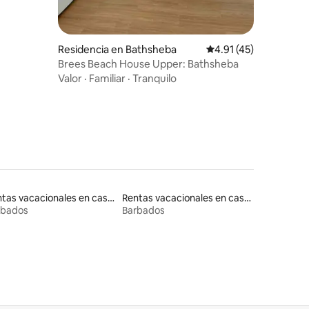
iones
Residencia en Bathsheba
Calificación promedio
4.91 (45)
Brees Beach House Upper: Bathsheba
Valor
·
Familiar
·
Tranquilo
Rentas vacacionales en casas adosadas
Rentas vacacionales en casas de huéspedes
rbados
Barbados