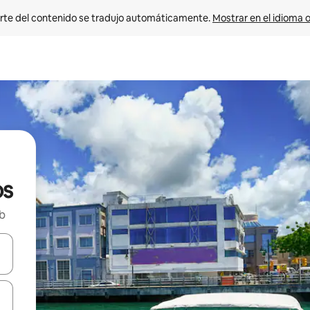
rte del contenido se tradujo automáticamente. 
Mostrar en el idioma o
os
nb
vegar usando las teclas de las flechas hacia arriba y hacia abajo, o b