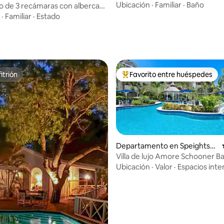
Ubicación
·
Familiar
·
Baño
ujo de 3 recámaras con alberca
Gibbes Beach
·
Familiar
·
Estado
 4.98 de 5; 63 evaluaciones
itrión
Favorito entre huéspedes
itrión
De los mejores en Favorito ent
Departamento en Speightsto
wn
Villa de lujo Amore Schooner B
io: 5 de 5; 95 evaluaciones
Ubicación
·
Valor
·
Espacios inte