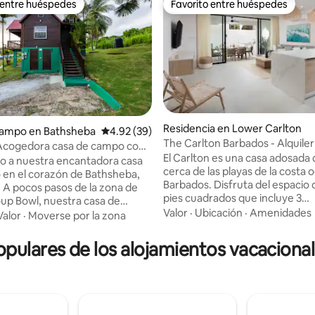
 entre huéspedes
Favorito entre huéspedes
 entre huéspedes
Favorito entre huéspedes
Residencia en Lower Carlton
campo en Bathsheba
Calificación promedio: 4.92 de 5; 39 evaluac
4.92 (39)
The Carlton Barbados - Alquiler
Acogedora casa de campo con
io: 5 de 5; 57 evaluaciones
adosadas de lujo
El Carlton es una casa adosada 
presionantes
o a nuestra encantadora casa
cerca de las playas de la costa 
en el corazón de Bathsheba,
Barbados. Disfruta del espacio
 A pocos pasos de la zona de
pies cuadrados que incluye 3
oup Bowl, nuestra casa de
dormitorios, 3 baños, piscina p
Valor
·
Ubicación
·
Amenidades
rece una mezcla de
Valor
·
Moverse por la zona
privada, bañera de inmersión al 
ad rústica y aventura costera.
y fácil acceso a restaurantes, t
e con el relajante sonido de las
ulares de los alojamientos vacaciona
vida nocturna en Holetown y
mar y disfruta de impresionantes
Speightstown. Mejora tu estadí
 amanecer desde tu terraza
beneficios VIP como alquileres
anto si eres un surfista que
privados, un recorrido por el r
ola perfecta como un viajero o
Gay y cenas preparadas por che
que busca una escapada