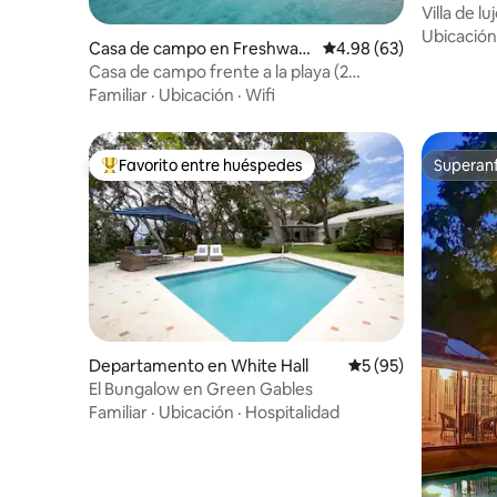
Villa de l
cerca de 
Ubicación
Casa de campo en Freshwat
Calificación promedio:
4.98 (63)
er Bay
Casa de campo frente a la playa (2
dormitorios/2 baños)
Familiar
·
Ubicación
·
Wifi
Favorito entre huéspedes
Superanf
De los mejores en Favorito entre huéspedes
Superanf
Departamento en White Hall
Calificación promed
5 (95)
El Bungalow en Green Gables
Familiar
·
Ubicación
·
Hospitalidad