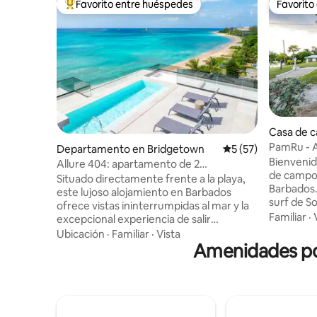
Favorito entre huéspedes
Favorito
De los mejores en Favorito entre huéspedes
Favorito
Casa de 
PamRu - 
Departamento en Bridgetown
Calificación promed
5 (57)
vistas im
Bienvenid
Allure 404: apartamento de 2
de campo 
dormitorios frente a la playa
Situado directamente frente a la playa,
Barbados.
este lujoso alojamiento en Barbados
surf de S
ofrece vistas ininterrumpidas al mar y la
campo of
Familiar
·
excepcional experiencia de salir
tranquilid
directamente de tu puerta a la suave
Ubicación
·
Familiar
·
Vista
Despiértat
arena blanca. Diseñado para la
Amenidades pop
olas del 
comodidad, el estilo y la relajación. Este
vistas al
espacio consta de un condominio de
privada. T
2 dormitorios y 2 baños y medio, ubicado
busca la 
en una ubicación privilegiada en uno de
lugareño 
los tramos de costa más hermosos de la