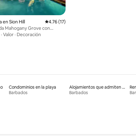
 en Sion Hill
Calificación promedio: 4.76 de 5; 17 evaluac
4.76 (17)
vada Mahogany Grove con
St James
·
Valor
·
Decoración
no
Condominios en la playa
Alojamientos que admiten mascotas
Barbados
Barbados
Ba