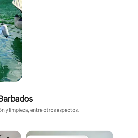
 Barbados
n y limpieza, entre otros aspectos.
Villa en O